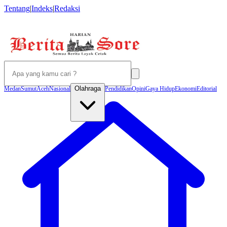
Tentang
|
Indeks
|
Redaksi
Olahraga
Medan
Sumut
Aceh
Nasional
Pendidikan
Opini
Gaya Hidup
Ekonomi
Editorial