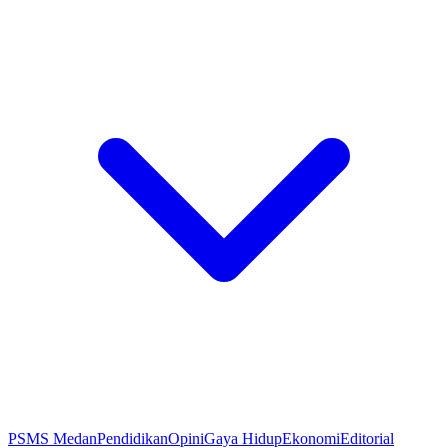
PSMS Medan
Pendidikan
Opini
Gaya Hidup
Ekonomi
Editorial