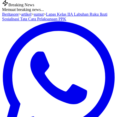
Breaking News
Memuat breaking news...
Beritasore
>
artikel
>
sumut
>
Lapas Kelas IIA Labuhan Ruku Ikuti
Sosialisasi Tata Cara Pelaksanaan PPK