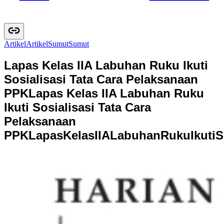
Artikel
A
r
t
i
k
e
l
Sumut
S
u
m
u
t
Lapas Kelas IIA Labuhan Ruku Ikuti
Sosialisasi Tata Cara Pelaksanaan
PPK
Lapas Kelas IIA Labuhan Ruku
Ikuti Sosialisasi Tata Cara
Pelaksanaan
PPK
L
a
p
a
s
K
e
l
a
s
I
I
A
L
a
b
u
h
a
n
R
u
k
u
I
k
u
t
i
S