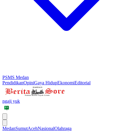
PSMS Medan
Pendidikan
Opini
Gaya Hidup
Ekonomi
Editorial
ngaji yuk
Medan
Sumut
Aceh
Nasional
Olahraga