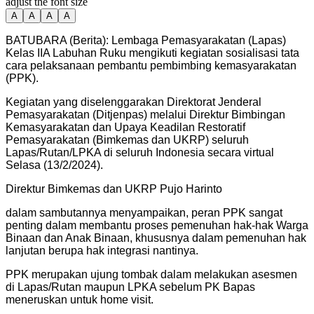
adjust the font size
A
A
A
A
BATUBARA (Berita): Lembaga Pemasyarakatan (Lapas)
Kelas IIA Labuhan Ruku mengikuti kegiatan sosialisasi tata
cara pelaksanaan pembantu pembimbing kemasyarakatan
(PPK).
Kegiatan yang diselenggarakan Direktorat Jenderal
Pemasyarakatan (Ditjenpas) melalui Direktur Bimbingan
Kemasyarakatan dan Upaya Keadilan Restoratif
Pemasyarakatan (Bimkemas dan UKRP) seluruh
Lapas/Rutan/LPKA di seluruh Indonesia secara virtual
Selasa (13/2/2024).
Direktur Bimkemas dan UKRP Pujo Harinto
dalam sambutannya menyampaikan, peran PPK sangat
penting dalam membantu proses pemenuhan hak-hak Warga
Binaan dan Anak Binaan, khususnya dalam pemenuhan hak
lanjutan berupa hak integrasi nantinya.
PPK merupakan ujung tombak dalam melakukan asesmen
di Lapas/Rutan maupun LPKA sebelum PK Bapas
meneruskan untuk home visit.