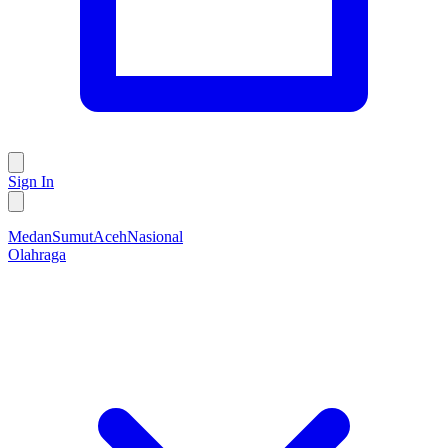
Sign In
Medan
Sumut
Aceh
Nasional
Olahraga