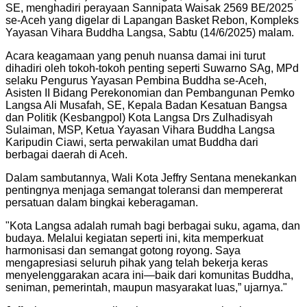
SE, menghadiri perayaan Sannipata Waisak 2569 BE/2025
se-Aceh yang digelar di Lapangan Basket Rebon, Kompleks
Yayasan Vihara Buddha Langsa, Sabtu (14/6/2025) malam.
Acara keagamaan yang penuh nuansa damai ini turut
dihadiri oleh tokoh-tokoh penting seperti Suwarno SAg, MPd
selaku Pengurus Yayasan Pembina Buddha se-Aceh,
Asisten II Bidang Perekonomian dan Pembangunan Pemko
Langsa Ali Musafah, SE, Kepala Badan Kesatuan Bangsa
dan Politik (Kesbangpol) Kota Langsa Drs Zulhadisyah
Sulaiman, MSP, Ketua Yayasan Vihara Buddha Langsa
Karipudin Ciawi, serta perwakilan umat Buddha dari
berbagai daerah di Aceh.
Dalam sambutannya, Wali Kota Jeffry Sentana menekankan
pentingnya menjaga semangat toleransi dan mempererat
persatuan dalam bingkai keberagaman.
"
Kota Langsa adalah rumah bagi berbagai suku, agama, dan
budaya. Melalui kegiatan seperti ini, kita memperkuat
harmonisasi dan semangat gotong royong. Saya
mengapresiasi seluruh pihak yang telah bekerja keras
menyelenggarakan acara ini—baik dari komunitas Buddha,
seniman, pemerintah, maupun masyarakat luas,” ujarnya.
"