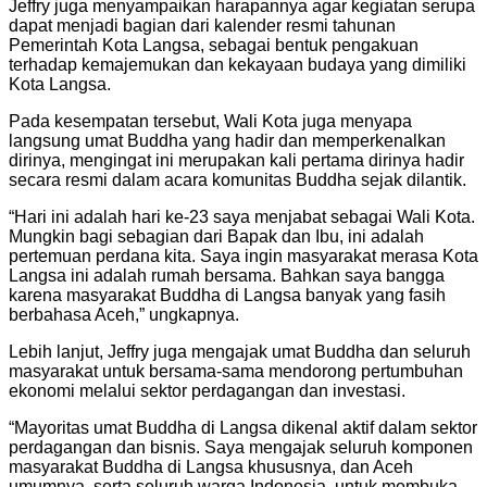
Jeffry juga menyampaikan harapannya agar kegiatan serupa
dapat menjadi bagian dari kalender resmi tahunan
Pemerintah Kota Langsa, sebagai bentuk pengakuan
terhadap kemajemukan dan kekayaan budaya yang dimiliki
Kota Langsa.
Pada kesempatan tersebut, Wali Kota juga menyapa
langsung umat Buddha yang hadir dan memperkenalkan
dirinya, mengingat ini merupakan kali pertama dirinya hadir
secara resmi dalam acara komunitas Buddha sejak dilantik.
“Hari ini adalah hari ke-23 saya menjabat sebagai Wali Kota.
Mungkin bagi sebagian dari Bapak dan Ibu, ini adalah
pertemuan perdana kita. Saya ingin masyarakat merasa Kota
Langsa ini adalah rumah bersama. Bahkan saya bangga
karena masyarakat Buddha di Langsa banyak yang fasih
berbahasa Aceh,” ungkapnya.
Lebih lanjut, Jeffry juga mengajak umat Buddha dan seluruh
masyarakat untuk bersama-sama mendorong pertumbuhan
ekonomi melalui sektor perdagangan dan investasi.
“Mayoritas umat Buddha di Langsa dikenal aktif dalam sektor
perdagangan dan bisnis. Saya mengajak seluruh komponen
masyarakat Buddha di Langsa khususnya, dan Aceh
umumnya, serta seluruh warga Indonesia, untuk membuka