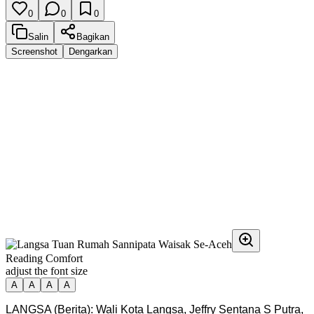
0
0
0
Salin
Bagikan
Screenshot
Dengarkan
Reading Comfort
adjust the font size
A
A
A
A
LANGSA (Berita): Wali Kota Langsa, Jeffry Sentana S Putra,