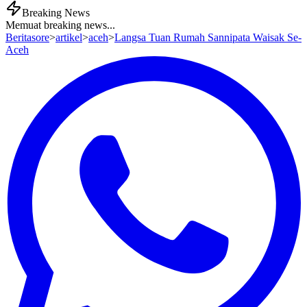
Breaking News
Memuat breaking news...
Beritasore
>
artikel
>
aceh
>
Langsa Tuan Rumah Sannipata Waisak Se-
Aceh