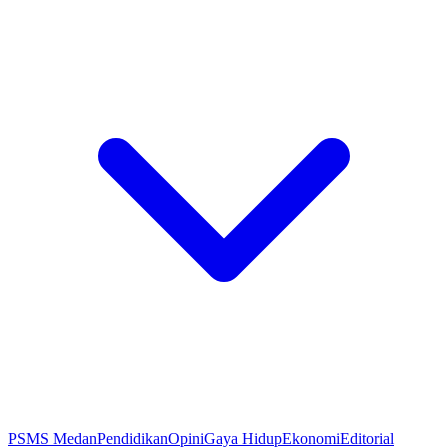
PSMS Medan
Pendidikan
Opini
Gaya Hidup
Ekonomi
Editorial