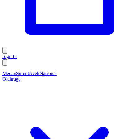
Sign In
Medan
Sumut
Aceh
Nasional
Olahraga