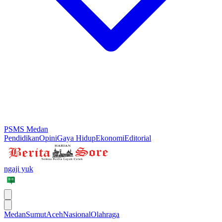
PSMS Medan
Pendidikan
Opini
Gaya Hidup
Ekonomi
Editorial
ngaji yuk
Medan
Sumut
Aceh
Nasional
Olahraga