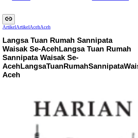
Artikel
A
r
t
i
k
e
l
Aceh
A
c
e
h
Langsa Tuan Rumah Sannipata
Waisak Se-Aceh
Langsa Tuan Rumah
Sannipata Waisak Se-
Aceh
L
a
n
g
s
a
T
u
a
n
R
u
m
a
h
S
a
n
n
i
p
a
t
a
W
a
i
A
c
e
h