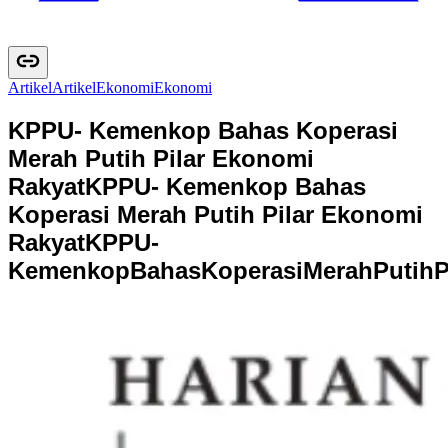
Artikel
A
r
t
i
k
e
l
Ekonomi
E
k
o
n
o
m
i
KPPU- Kemenkop Bahas Koperasi
Merah Putih Pilar Ekonomi
Rakyat
KPPU- Kemenkop Bahas
Koperasi Merah Putih Pilar Ekonomi
Rakyat
K
P
P
U
-
K
e
m
e
n
k
o
p
B
a
h
a
s
K
o
p
e
r
a
s
i
M
e
r
a
h
P
u
t
i
h