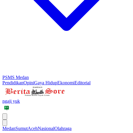
PSMS Medan
Pendidikan
Opini
Gaya Hidup
Ekonomi
Editorial
ngaji yuk
Medan
Sumut
Aceh
Nasional
Olahraga