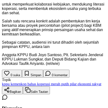
untuk memperkuat kolaborasi kebijakan, mendukung literasi
koperasi, serta membentuk ekosistem usaha yang terbuka
dan sehat.
Salah satu rencana konkrit adalah pembentukan tim kerja
bersama atau proyek percontohan (pilot project) bagi KBM
yang aktif menerapkan prinsip persaingan usaha sehat dan
kemitraan berkeadilan.
Sebagai catatan, audiensi ini turut dihadiri oleh sejumlah
pimpinan KPPU, antara lain
Anggota KPPU Budi Joyo Santoso, Plt. Sekretaris Jenderal
KPPU Lukman Sungkar, dan Deputi Bidang Kajian dan
Advokasi Taufik Ariyanto. (rel/wie)
0
suka
Simpan
0
komentar
Topik
kppu kemenkop bahas koperasi merah putih pilar ekonomi rakyat
Bagikan
Salin Tautan