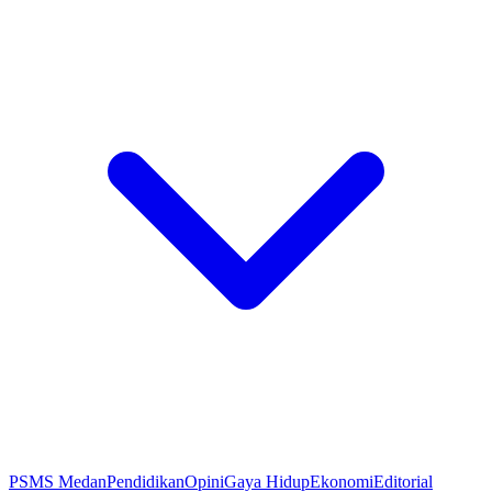
PSMS Medan
Pendidikan
Opini
Gaya Hidup
Ekonomi
Editorial