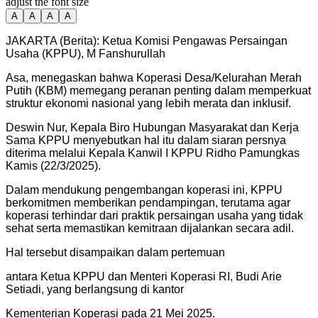
adjust the font size
A
A
A
A
JAKARTA (Berita): Ketua Komisi Pengawas Persaingan
Usaha (KPPU), M Fanshurullah
Asa, menegaskan bahwa Koperasi Desa/Kelurahan Merah
Putih (KBM) memegang peranan penting dalam memperkuat
struktur ekonomi nasional yang lebih merata dan inklusif.
Deswin Nur, Kepala Biro Hubungan Masyarakat dan Kerja
Sama KPPU menyebutkan hal itu dalam siaran persnya
diterima melalui Kepala Kanwil I KPPU Ridho Pamungkas
Kamis (22/3/2025).
Dalam mendukung pengembangan koperasi ini, KPPU
berkomitmen memberikan pendampingan, terutama agar
koperasi terhindar dari praktik persaingan usaha yang tidak
sehat serta memastikan kemitraan dijalankan secara adil.
Hal tersebut disampaikan dalam pertemuan
antara Ketua KPPU dan Menteri Koperasi RI, Budi Arie
Setiadi, yang berlangsung di kantor
Kementerian Koperasi pada 21 Mei 2025.