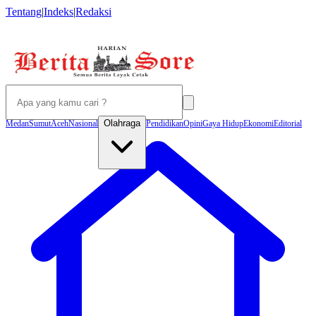
Tentang
|
Indeks
|
Redaksi
Olahraga
Medan
Sumut
Aceh
Nasional
Pendidikan
Opini
Gaya Hidup
Ekonomi
Editorial