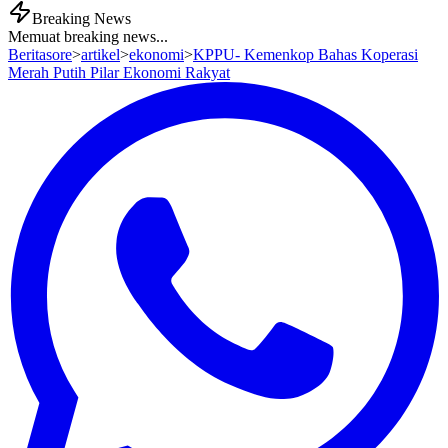
Breaking News
Memuat breaking news...
Beritasore
>
artikel
>
ekonomi
>
KPPU- Kemenkop Bahas Koperasi
Merah Putih Pilar Ekonomi Rakyat