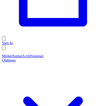
Sign In
Medan
Sumut
Aceh
Nasional
Olahraga