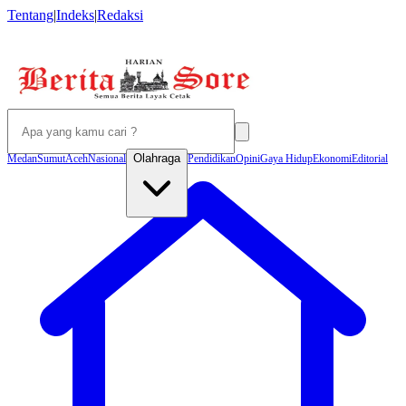
Tentang
|
Indeks
|
Redaksi
Olahraga
Medan
Sumut
Aceh
Nasional
Pendidikan
Opini
Gaya Hidup
Ekonomi
Editorial