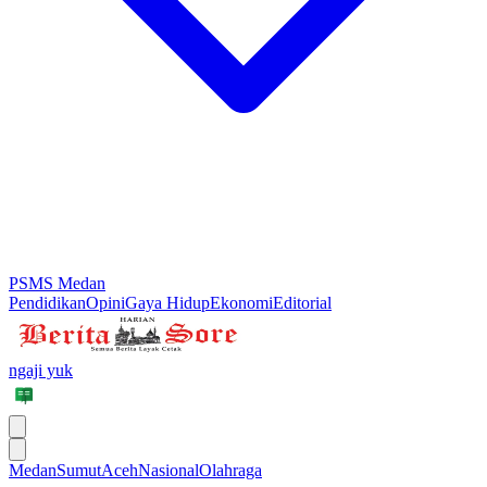
PSMS Medan
Pendidikan
Opini
Gaya Hidup
Ekonomi
Editorial
ngaji yuk
Medan
Sumut
Aceh
Nasional
Olahraga