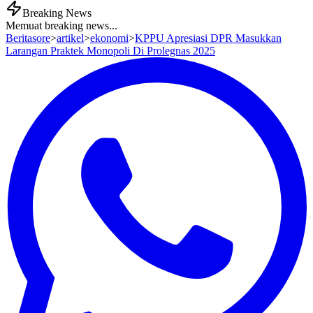
Breaking News
Memuat breaking news...
Beritasore
>
artikel
>
ekonomi
>
KPPU Apresiasi DPR Masukkan
Larangan Praktek Monopoli Di Prolegnas 2025