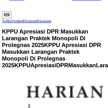
Artikel
A
r
t
i
k
e
l
Ekonomi
E
k
o
n
o
m
i
KPPU Apresiasi DPR Masukkan
Larangan Praktek Monopoli Di
Prolegnas 2025
KPPU Apresiasi DPR
Masukkan Larangan Praktek
Monopoli Di Prolegnas
2025
K
P
P
U
A
p
r
e
s
i
a
s
i
D
P
R
M
a
s
u
k
k
a
n
L
a
r
a