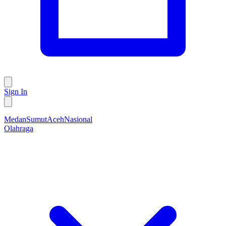
Sign In
Medan
Sumut
Aceh
Nasional
Olahraga