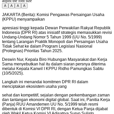
adjust the font size
A
A
A
A
JAKARTA (Berita): Komisi Pengawas Persaingan Usaha
(KPPU) menyampaikan
apresiasi tinggi kepada Dewan Perwakilan Rakyat Republik
Indonesia (DPR RI) atas inisiatif strategis memasukkan revisi
Undang-Undang Nomor 5 Tahun 1999 (UU No. 5/1999)
tentang Larangan Praktik Monopoli dan Persaingan Usaha
Tidak Sehat ke dalam Program Legislasi Nasional
(Prolegnas) Prioritas Tahun 2025.
Deswin Nur, Kepala Biro Hubungan Masyarakat dan Kerja
Sama menyebutkan hal itu dalam siaran persnya diterima
melalui Kepala Kanwil I KPPU Ridho Pamungkas Sabtu
(10/5/2025).
Langkah ini menandai komitmen DPR RI dalam
menciptakan ekosistem usaha yang
sehat dan kompetitif, sejalan dengan perkembangan zaman
dan tantangan ekonomi digital global. Saat ini, Panitia Kerja
(Panja) RUU Amandemen UU No. 5/1999 telah resmi
dibentuk di Komisi VI DPR RI, dengan Ketua Panja dijabat
oleh Wakil Ketua Komisi VI Adisatrya Suryo Sulisto.