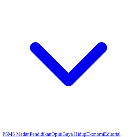
PSMS Medan
Pendidikan
Opini
Gaya Hidup
Ekonomi
Editorial