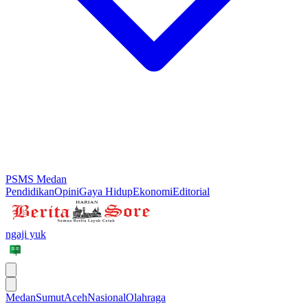
PSMS Medan
Pendidikan
Opini
Gaya Hidup
Ekonomi
Editorial
ngaji yuk
Medan
Sumut
Aceh
Nasional
Olahraga