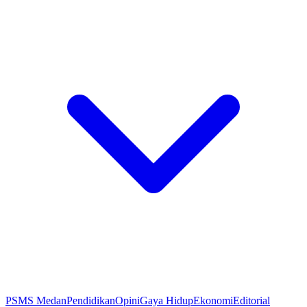
PSMS Medan
Pendidikan
Opini
Gaya Hidup
Ekonomi
Editorial