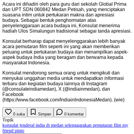
Acara ini dihadiri oleh para guru dari sekolah Global Prima
dan UPT SDN 060842 Medan Petisah, yang menciptakan
suasana intim untuk pertukaran makna dan apresiasi
budaya. Sebagai bentuk penghormatan atas
penyelenggaraan acara budaya ini, Konsulat menerima
hadiah Ulos Simalungun tradisional sebagai tanda apresiasi.
Konsulat berharap dapat menyelenggarakan lebih banyak
acara pemutaran film seperti ini yang akan memberikan
peluang untuk pertukaran budaya dan menampilkan aspek-
aspek budaya India yang beragam dan berwarna kepada
masyarakat Indonesia.
Konsulat mendorong semua orang untuk mengikuti dan
menyukai unggahan media untuk mendapatkan informasi
terbaru dan kegiatan budaya lainnya di Instagram
(@consulateindiamedan), X (@indiainmedan), dan
Facebook
(https://www.facebook.com/IndiainIndonesiaMedan). (wie)
0
suka
Simpan
0
komentar
Topik
konsulat jenderal india di medan selenggarakan pemutaran film my
friend pinto