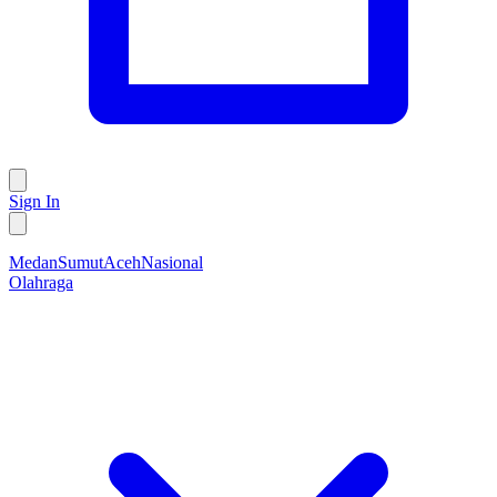
Sign In
Medan
Sumut
Aceh
Nasional
Olahraga