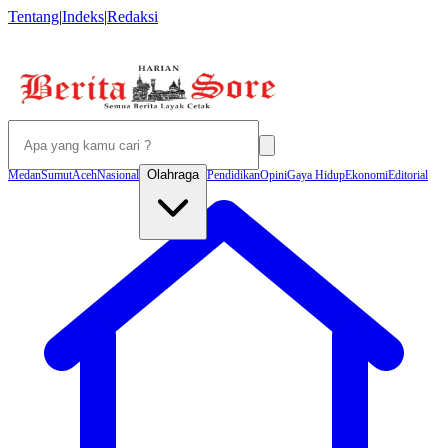
Tentang
|
Indeks
|
Redaksi
Olahraga
Medan
Sumut
Aceh
Nasional
Pendidikan
Opini
Gaya Hidup
Ekonomi
Editorial