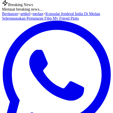
Breaking News
Memuat breaking news...
Beritasore
>
artikel
>
medan
>
Konsulat Jenderal India Di Medan
Selenggarakan Pemutaran Film My Friend Pinto