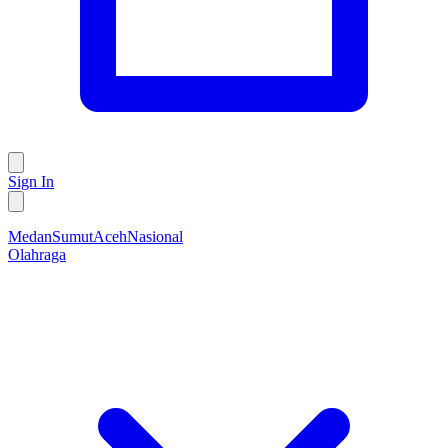
Sign In
Medan
Sumut
Aceh
Nasional
Olahraga