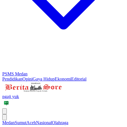
PSMS Medan
Pendidikan
Opini
Gaya Hidup
Ekonomi
Editorial
ngaji yuk
Medan
Sumut
Aceh
Nasional
Olahraga