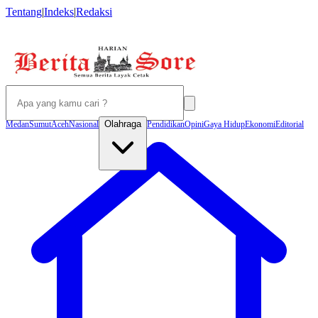
Tentang
|
Indeks
|
Redaksi
Olahraga
Medan
Sumut
Aceh
Nasional
Pendidikan
Opini
Gaya Hidup
Ekonomi
Editorial