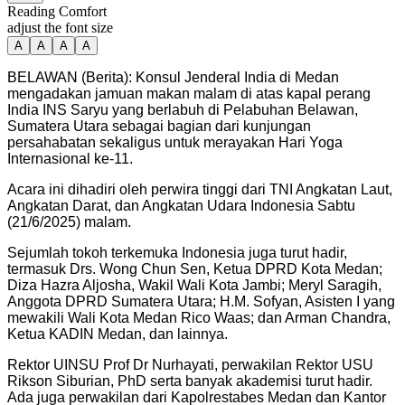
Reading Comfort
adjust the font size
A
A
A
A
BELAWAN (Berita): Konsul Jenderal India di Medan
mengadakan jamuan makan malam di atas kapal perang
India INS Saryu yang berlabuh di Pelabuhan Belawan,
Sumatera Utara sebagai bagian dari kunjungan
persahabatan sekaligus untuk merayakan Hari Yoga
Internasional ke-11.
Acara ini dihadiri oleh perwira tinggi dari TNI Angkatan Laut,
Angkatan Darat, dan Angkatan Udara Indonesia Sabtu
(21/6/2025) malam.
Sejumlah tokoh terkemuka Indonesia juga turut hadir,
termasuk Drs. Wong Chun Sen, Ketua DPRD Kota Medan;
Diza Hazra Aljosha, Wakil Wali Kota Jambi; Meryl Saragih,
Anggota DPRD Sumatera Utara; H.M. Sofyan, Asisten I yang
mewakili Wali Kota Medan Rico Waas; dan Arman Chandra,
Ketua KADIN Medan, dan lainnya.
Rektor UINSU Prof Dr Nurhayati, perwakilan Rektor USU
Rikson Siburian, PhD serta banyak akademisi turut hadir.
Ada juga perwakilan dari Kapolrestabes Medan dan Kantor