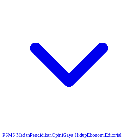
PSMS Medan
Pendidikan
Opini
Gaya Hidup
Ekonomi
Editorial