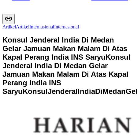
Artikel
A
r
t
i
k
e
l
Internasional
I
n
t
e
r
n
a
s
i
o
n
a
l
Konsul Jenderal India Di Medan
Gelar Jamuan Makan Malam Di Atas
Kapal Perang India INS Saryu
Konsul
Jenderal India Di Medan Gelar
Jamuan Makan Malam Di Atas Kapal
Perang India INS
Saryu
K
o
n
s
u
l
J
e
n
d
e
r
a
l
I
n
d
i
a
D
i
M
e
d
a
n
G
e