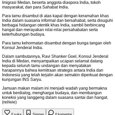
Imigrasi Medan, beserta anggota diaspora India, tokoh
masyarakat, dan para Sahabat India.
Para tamu disambut di atas kapal dengan keramahan khas
India dalam suasana informal dan bersahabat, serta disuguhi
berbagai hidangan otentik khas India, sambil berbincang
hangat dan merayakan nilai-nilai persahabatan serta
keterhubungan budaya.
Para tamu kehormatan disambut dengan bunga tangan oleh
Konsul Jenderal India.
Dalam sambutannya, Ravi Shanker Goel, Konsul Jenderal
India di Medan, menyampaikan ucapan selamat datang
kepada seluruh tamu undangan dan menyatakan
harapannya bahwa kemitraan strategis antara India dan
Indonesia yang telah terjalin akan semakin diperkuat dengan
kunjungan INS Saryu.
Jamuan makan malam ini menjadi wadah yang bermakna
untuk berdialog, menghargai budaya, dan membangun
koneksi yang langgeng dalam suasana santai dan hangat.
(rel/wie)
0
suka
Simpan
0
komentar