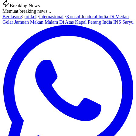
Breaking News
Memuat breaking news...
Beritasore
>
artikel
>
internasional
>
Konsul Jenderal India Di Medan
Gelar Jamuan Makan Malam Di Atas Kapal Perang India INS Saryu