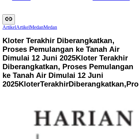
Artikel
A
r
t
i
k
e
l
Medan
M
e
d
a
n
Kloter Terakhir Diberangkatkan,
Proses Pemulangan ke Tanah Air
Dimulai 12 Juni 2025
Kloter Terakhir
Diberangkatkan, Proses Pemulangan
ke Tanah Air Dimulai 12 Juni
2025
K
l
o
t
e
r
T
e
r
a
k
h
i
r
D
i
b
e
r
a
n
g
k
a
t
k
a
n
,
P
r
o