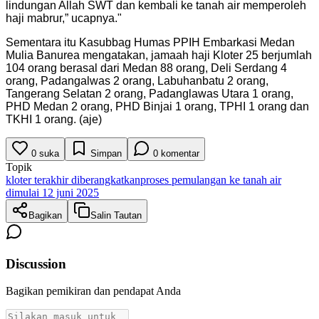
lindungan Allah SWT dan kembali ke tanah air memperoleh
haji mabrur,” ucapnya.
"
Sementara itu Kasubbag Humas PPIH Embarkasi Medan
Mulia Banurea mengatakan, jamaah haji Kloter 25 berjumlah
104 orang berasal dari Medan 88 orang, Deli Serdang 4
orang, Padangalwas 2 orang, Labuhanbatu 2 orang,
Tangerang Selatan 2 orang, Padanglawas Utara 1 orang,
PHD Medan 2 orang, PHD Binjai 1 orang, TPHI 1 orang dan
TKHI 1 orang. (aje)
0
suka
Simpan
0
komentar
Topik
kloter terakhir diberangkatkan
proses pemulangan ke tanah air
dimulai 12 juni 2025
Bagikan
Salin Tautan
Discussion
Bagikan pemikiran dan pendapat Anda