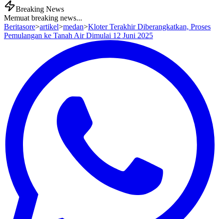
Breaking News
Memuat breaking news...
Beritasore
>
artikel
>
medan
>
Kloter Terakhir Diberangkatkan, Proses
Pemulangan ke Tanah Air Dimulai 12 Juni 2025