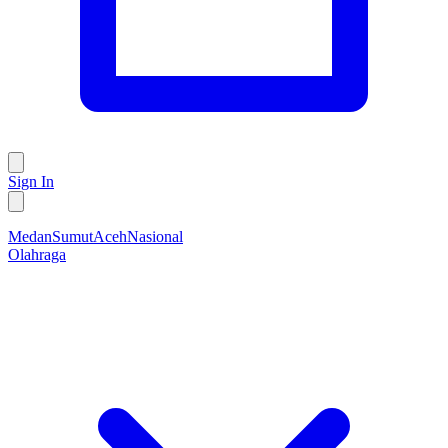
Sign In
Medan
Sumut
Aceh
Nasional
Olahraga