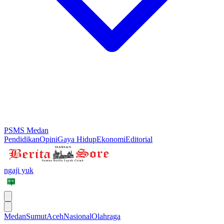
PSMS Medan
Pendidikan
Opini
Gaya Hidup
Ekonomi
Editorial
ngaji yuk
Medan
Sumut
Aceh
Nasional
Olahraga