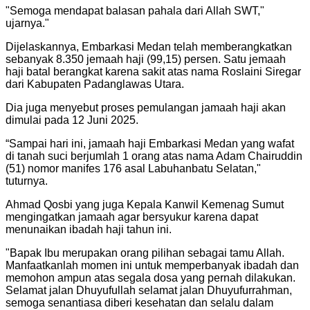
"
Semoga mendapat balasan pahala dari Allah SWT,"
ujarnya.
"
Dijelaskannya, Embarkasi Medan telah memberangkatkan
sebanyak 8.350 jemaah haji (99,15) persen. Satu jemaah
haji batal berangkat karena sakit atas nama Roslaini Siregar
dari Kabupaten Padanglawas Utara.
Dia juga menyebut proses pemulangan jamaah haji akan
dimulai pada 12 Juni 2025.
“Sampai hari ini, jamaah haji Embarkasi Medan yang wafat
di tanah suci berjumlah 1 orang atas nama Adam Chairuddin
(51) nomor manifes 176 asal Labuhanbatu Selatan,"
tuturnya.
Ahmad Qosbi yang juga Kepala Kanwil Kemenag Sumut
mengingatkan jamaah agar bersyukur karena dapat
menunaikan ibadah haji tahun ini.
"
Bapak Ibu merupakan orang pilihan sebagai tamu Allah.
Manfaatkanlah momen ini untuk memperbanyak ibadah dan
memohon ampun atas segala dosa yang pernah dilakukan.
Selamat jalan Dhuyufullah selamat jalan Dhuyufurrahman,
semoga senantiasa diberi kesehatan dan selalu dalam