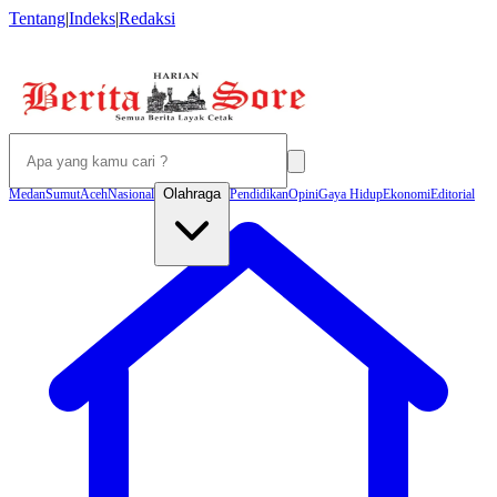
Tentang
|
Indeks
|
Redaksi
Olahraga
Medan
Sumut
Aceh
Nasional
Pendidikan
Opini
Gaya Hidup
Ekonomi
Editorial