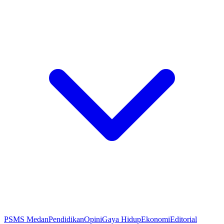
PSMS Medan
Pendidikan
Opini
Gaya Hidup
Ekonomi
Editorial