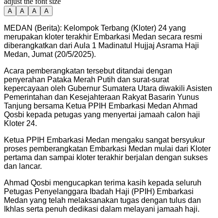
adjust the font size
A
A
A
A
MEDAN (Berita): Kelompok Terbang (Kloter) 24 yang
merupakan kloter terakhir Embarkasi Medan secara resmi
diberangkatkan dari Aula 1 Madinatul Hujjaj Asrama Haji
Medan, Jumat (20/5/2025).
Acara pemberangkatan tersebut ditandai dengan
penyerahan Pataka Merah Putih dan surat-surat
kepercayaan oleh Gubernur Sumatera Utara diwakili Asisten
Pemerintahan dan Kesejahteraan Rakyat Basarin Yunus
Tanjung bersama Ketua PPIH Embarkasi Medan Ahmad
Qosbi kepada petugas yang menyertai jamaah calon haji
Kloter 24.
Ketua PPIH Embarkasi Medan mengaku sangat bersyukur
proses pemberangkatan Embarkasi Medan mulai dari Kloter
pertama dan sampai kloter terakhir berjalan dengan sukses
dan lancar.
Ahmad Qosbi mengucapkan terima kasih kepada seluruh
Petugas Penyelanggara Ibadah Haji (PPIH) Embarkasi
Medan yang telah melaksanakan tugas dengan tulus dan
Ikhlas serta penuh dedikasi dalam melayani jamaah haji.