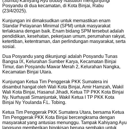
(Sumut) Kahiyang Ayu Bobby Nasution mengunjungi
Posyandu di dua kecamatan, di Kota Binjai, Rabu
(23/4/2025).
Kunjungan ini dimaksudkan untuk memastikan enam
Standar Pelayanan Minimal (SPM) untuk masyarakat
terlaksana dengan baik. Enam bidang SPM tersebut adalah
pendidikan, kesehatan, pekerjaan umum, perumahan rakyat,
ketertiban, ketentraman, dan perlindungan masyarakat, serta
sosial.
Dua Posyandu yang dikunjungi adalah Posyandu Tunas
Bangsa IX, Kelurahan Sumber Karya, Kecamatan Binjai
Timur, dan Posyandu Mawar Merah 2, Kelurahan Nangka,
Kecamatan Binjai Utara.
Kunjungan Ketua Tim Penggerak PKK Sumatera ini
disambut hangat oleh Wali Kota Binjai, Amir Hamzah, Wakil
Wali Kota Binjai, Hasanul Jihadi, Ketua TP PKK Kota Binjai
Ny. Nurhayati Simanjuntak, Wakil Ketua I TP PKK Kota
Binjai Ny Youlanda F.L. Tobing.
Ketua Tim Penggerak PKK Sumatera Utara, bersama Ketua
Tim Penggerak PKK Kota Binjai bercengkrama dengan
masyarakat yang antusias menunggu. Tampak Kahiyang Ayu
langsung memberikan bingkisan berupa sembako untuk