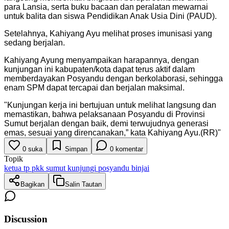
para Lansia, serta buku bacaan dan peralatan mewarnai
untuk balita dan siswa Pendidikan Anak Usia Dini (PAUD).
Setelahnya, Kahiyang Ayu melihat proses imunisasi yang
sedang berjalan.
Kahiyang Ayung menyampaikan harapannya, dengan
kunjungan ini kabupaten/kota dapat terus aktif dalam
memberdayakan Posyandu dengan berkolaborasi, sehingga
enam SPM dapat tercapai dan berjalan maksimal.
"
Kunjungan kerja ini bertujuan untuk melihat langsung dan
memastikan, bahwa pelaksanaan Posyandu di Provinsi
Sumut berjalan dengan baik, demi terwujudnya generasi
emas, sesuai yang direncanakan,” kata Kahiyang Ayu.(RR)
"
0
suka
Simpan
0
komentar
Topik
ketua tp pkk sumut kunjungi posyandu binjai
Bagikan
Salin Tautan
Discussion