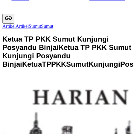
Artikel
A
r
t
i
k
e
l
Sumut
S
u
m
u
t
Ketua TP PKK Sumut Kunjungi
Posyandu Binjai
Ketua TP PKK Sumut
Kunjungi Posyandu
Binjai
K
e
t
u
a
T
P
P
K
K
S
u
m
u
t
K
u
n
j
u
n
g
i
P
o
s