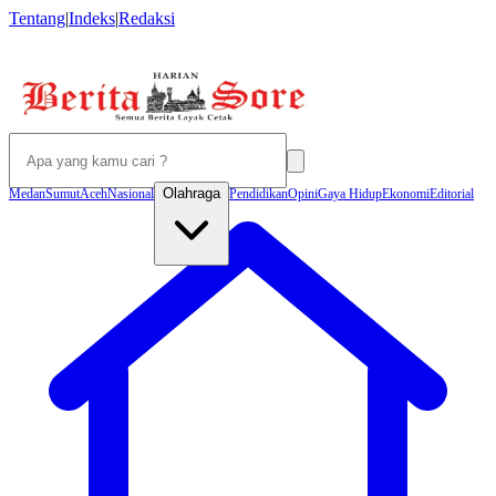
Tentang
|
Indeks
|
Redaksi
Olahraga
Medan
Sumut
Aceh
Nasional
Pendidikan
Opini
Gaya Hidup
Ekonomi
Editorial