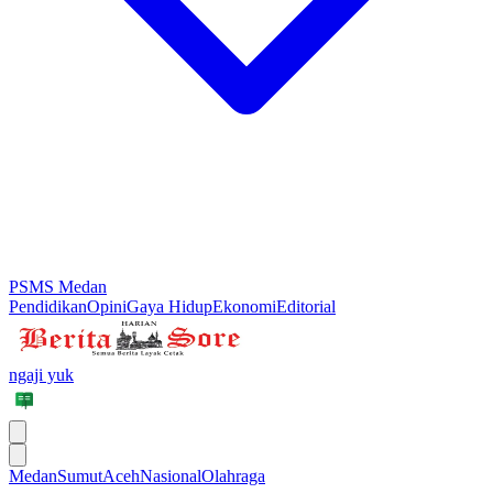
PSMS Medan
Pendidikan
Opini
Gaya Hidup
Ekonomi
Editorial
ngaji yuk
Medan
Sumut
Aceh
Nasional
Olahraga