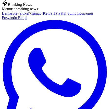
Breaking News
Memuat breaking news...
Beritasore
>
artikel
>
sumut
>
Ketua TP PKK Sumut Kunjungi
Posyandu Binjai