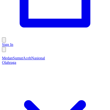
Sign In
Medan
Sumut
Aceh
Nasional
Olahraga