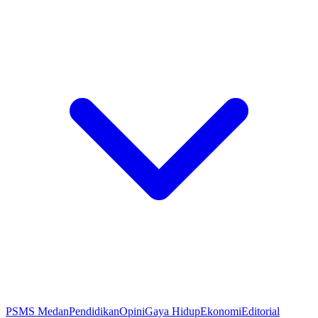
PSMS Medan
Pendidikan
Opini
Gaya Hidup
Ekonomi
Editorial