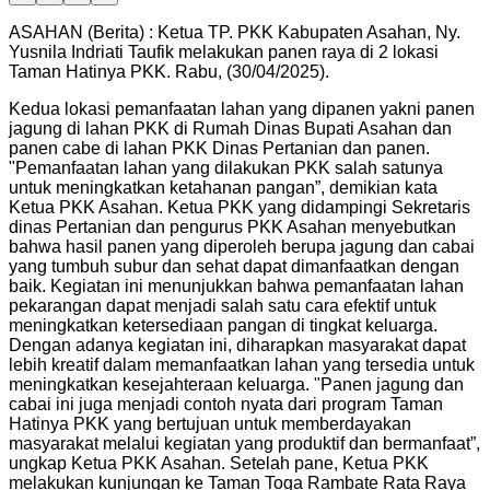
ASAHAN (Berita) : Ketua TP. PKK Kabupaten Asahan, Ny.
Yusnila Indriati Taufik melakukan panen raya di 2 lokasi
Taman Hatinya PKK. Rabu, (30/04/2025).
Kedua lokasi pemanfaatan lahan yang dipanen yakni panen
jagung di lahan PKK di Rumah Dinas Bupati Asahan dan
panen cabe di lahan PKK Dinas Pertanian dan panen.
"Pemanfaatan lahan yang dilakukan PKK salah satunya
untuk meningkatkan ketahanan pangan”, demikian kata
Ketua PKK Asahan. Ketua PKK yang didampingi Sekretaris
dinas Pertanian dan pengurus PKK Asahan menyebutkan
bahwa hasil panen yang diperoleh berupa jagung dan cabai
yang tumbuh subur dan sehat dapat dimanfaatkan dengan
baik. Kegiatan ini menunjukkan bahwa pemanfaatan lahan
pekarangan dapat menjadi salah satu cara efektif untuk
meningkatkan ketersediaan pangan di tingkat keluarga.
Dengan adanya kegiatan ini, diharapkan masyarakat dapat
lebih kreatif dalam memanfaatkan lahan yang tersedia untuk
meningkatkan kesejahteraan keluarga. "Panen jagung dan
cabai ini juga menjadi contoh nyata dari program Taman
Hatinya PKK yang bertujuan untuk memberdayakan
masyarakat melalui kegiatan yang produktif dan bermanfaat”,
ungkap Ketua PKK Asahan. Setelah pane, Ketua PKK
melakukan kunjungan ke Taman Toga Rambate Rata Raya