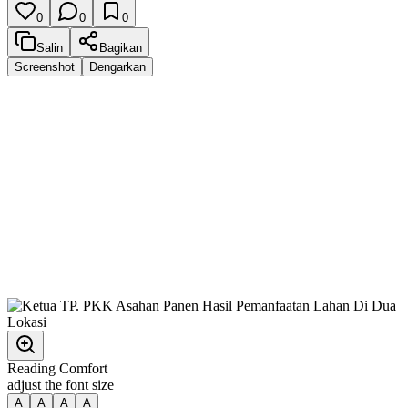
0
0
0
Salin
Bagikan
Screenshot
Dengarkan
Reading Comfort
adjust the font size
A
A
A
A