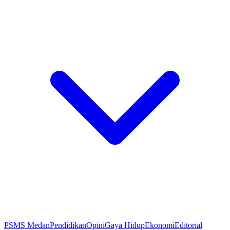
PSMS Medan
Pendidikan
Opini
Gaya Hidup
Ekonomi
Editorial