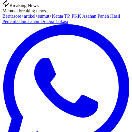
Breaking News
Memuat breaking news...
Beritasore
>
artikel
>
sumut
>
Ketua TP. PKK Asahan Panen Hasil
Pemanfaatan Lahan Di Dua Lokasi