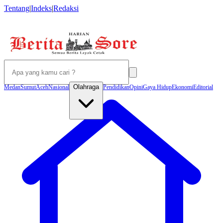
Tentang
|
Indeks
|
Redaksi
Olahraga
Medan
Sumut
Aceh
Nasional
Pendidikan
Opini
Gaya Hidup
Ekonomi
Editorial