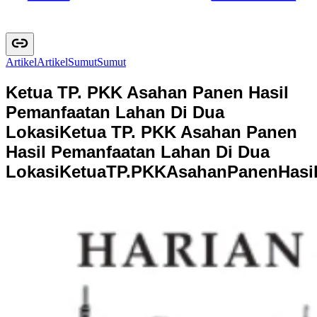
Artikel
A
r
t
i
k
e
l
Sumut
S
u
m
u
t
Ketua TP. PKK Asahan Panen Hasil
Pemanfaatan Lahan Di Dua
Lokasi
Ketua TP. PKK Asahan Panen
Hasil Pemanfaatan Lahan Di Dua
Lokasi
K
e
t
u
a
T
P
.
P
K
K
A
s
a
h
a
n
P
a
n
e
n
H
a
s
i