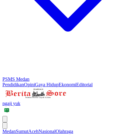
PSMS Medan
Pendidikan
Opini
Gaya Hidup
Ekonomi
Editorial
ngaji yuk
Medan
Sumut
Aceh
Nasional
Olahraga