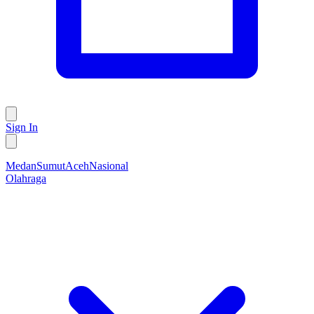
Sign In
Medan
Sumut
Aceh
Nasional
Olahraga