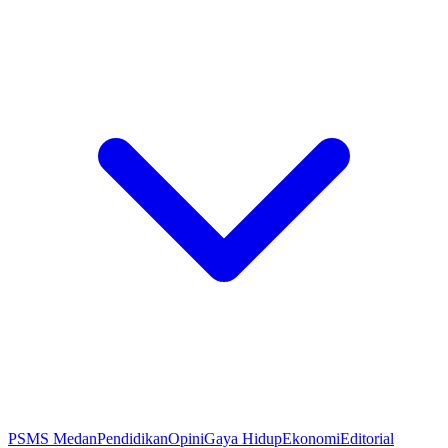
PSMS Medan
Pendidikan
Opini
Gaya Hidup
Ekonomi
Editorial