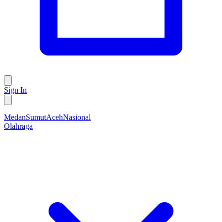
Sign In
Medan
Sumut
Aceh
Nasional
Olahraga