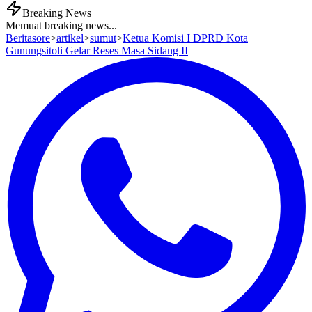
Breaking News
Memuat breaking news...
Beritasore
>
artikel
>
sumut
>
Ketua Komisi I DPRD Kota
Gunungsitoli Gelar Reses Masa Sidang II