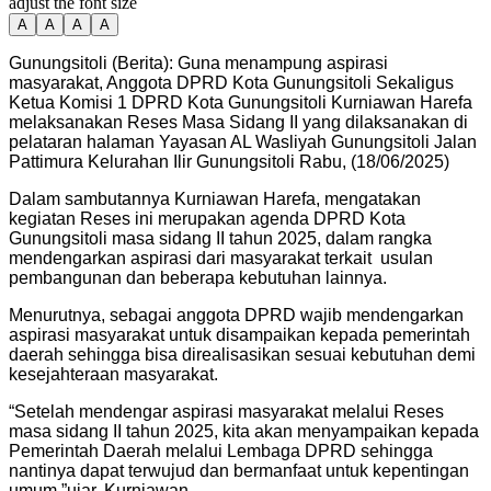
adjust the font size
A
A
A
A
Gunungsitoli (Berita): Guna menampung aspirasi
masyarakat, Anggota DPRD Kota Gunungsitoli Sekaligus
Ketua Komisi 1 DPRD Kota Gunungsitoli Kurniawan Harefa
melaksanakan Reses Masa Sidang II yang dilaksanakan di
pelataran halaman Yayasan AL Wasliyah Gunungsitoli Jalan
Pattimura Kelurahan Ilir Gunungsitoli Rabu, (18/06/2025)
Dalam sambutannya Kurniawan Harefa, mengatakan
kegiatan Reses ini merupakan agenda DPRD Kota
Gunungsitoli masa sidang II tahun 2025, dalam rangka
mendengarkan aspirasi dari masyarakat terkait usulan
pembangunan dan beberapa kebutuhan lainnya.
Menurutnya, sebagai anggota DPRD wajib mendengarkan
aspirasi masyarakat untuk disampaikan kepada pemerintah
daerah sehingga bisa direalisasikan sesuai kebutuhan demi
kesejahteraan masyarakat.
“Setelah mendengar aspirasi masyarakat melalui Reses
masa sidang II tahun 2025, kita akan menyampaikan kepada
Pemerintah Daerah melalui Lembaga DPRD sehingga
nantinya dapat terwujud dan bermanfaat untuk kepentingan
umum,”ujar, Kurniawan.