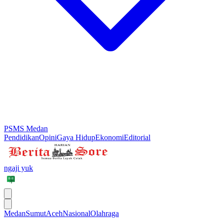
PSMS Medan
Pendidikan
Opini
Gaya Hidup
Ekonomi
Editorial
ngaji yuk
Medan
Sumut
Aceh
Nasional
Olahraga