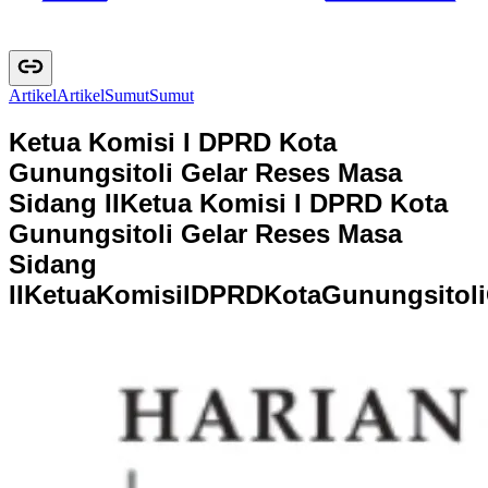
Artikel
A
r
t
i
k
e
l
Sumut
S
u
m
u
t
Ketua Komisi I DPRD Kota
Gunungsitoli Gelar Reses Masa
Sidang II
Ketua Komisi I DPRD Kota
Gunungsitoli Gelar Reses Masa
Sidang
II
K
e
t
u
a
K
o
m
i
s
i
I
D
P
R
D
K
o
t
a
G
u
n
u
n
g
s
i
t
o
l
i