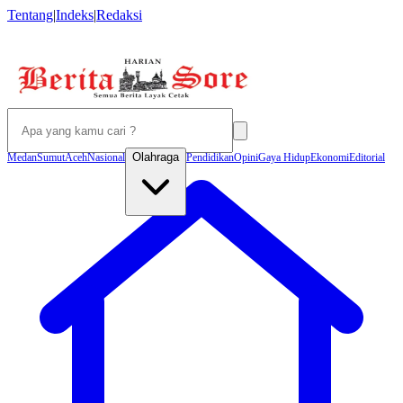
Tentang
|
Indeks
|
Redaksi
Olahraga
Medan
Sumut
Aceh
Nasional
Pendidikan
Opini
Gaya Hidup
Ekonomi
Editorial