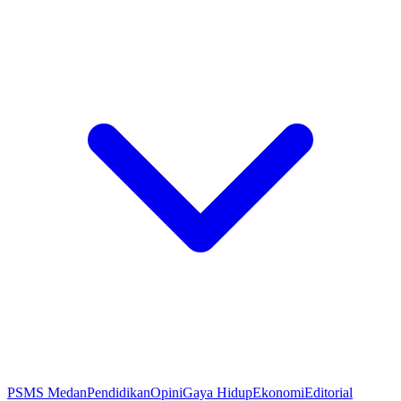
PSMS Medan
Pendidikan
Opini
Gaya Hidup
Ekonomi
Editorial