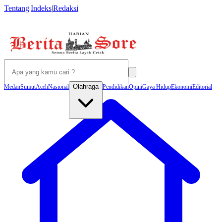
Tentang
|
Indeks
|
Redaksi
Olahraga
Medan
Sumut
Aceh
Nasional
Pendidikan
Opini
Gaya Hidup
Ekonomi
Editorial