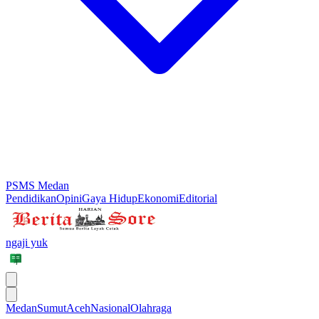
PSMS Medan
Pendidikan
Opini
Gaya Hidup
Ekonomi
Editorial
ngaji yuk
Medan
Sumut
Aceh
Nasional
Olahraga