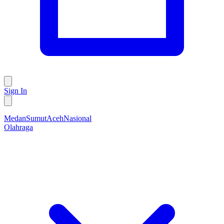
Sign In
Medan
Sumut
Aceh
Nasional
Olahraga