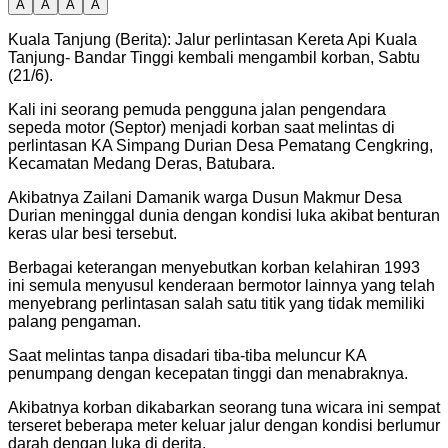
A
A
A
A
Kuala Tanjung (Berita): Jalur perlintasan Kereta Api Kuala
Tanjung- Bandar Tinggi kembali mengambil korban, Sabtu
(21/6).
Kali ini seorang pemuda pengguna jalan pengendara
sepeda motor (Septor) menjadi korban saat melintas di
perlintasan KA Simpang Durian Desa Pematang Cengkring,
Kecamatan Medang Deras, Batubara.
Akibatnya Zailani Damanik warga Dusun Makmur Desa
Durian meninggal dunia dengan kondisi luka akibat benturan
keras ular besi tersebut.
Berbagai keterangan menyebutkan korban kelahiran 1993
ini semula menyusul kenderaan bermotor lainnya yang telah
menyebrang perlintasan salah satu titik yang tidak memiliki
palang pengaman.
Saat melintas tanpa disadari tiba-tiba meluncur KA
penumpang dengan kecepatan tinggi dan menabraknya.
Akibatnya korban dikabarkan seorang tuna wicara ini sempat
terseret beberapa meter keluar jalur dengan kondisi berlumur
darah dengan luka di derita.