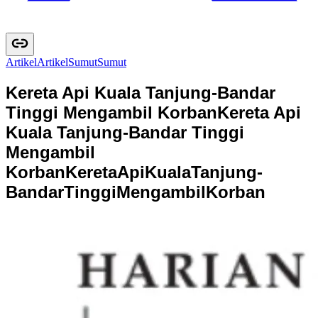
Artikel
A
r
t
i
k
e
l
Sumut
S
u
m
u
t
Kereta Api Kuala Tanjung-Bandar
Tinggi Mengambil Korban
Kereta Api
Kuala Tanjung-Bandar Tinggi
Mengambil
Korban
K
e
r
e
t
a
A
p
i
K
u
a
l
a
T
a
n
j
u
n
g
-
B
a
n
d
a
r
T
i
n
g
g
i
M
e
n
g
a
m
b
i
l
K
o
r
b
a
n