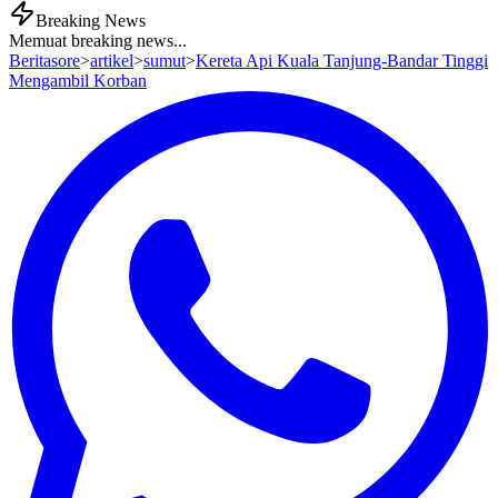
Breaking News
Memuat breaking news...
Beritasore
>
artikel
>
sumut
>
Kereta Api Kuala Tanjung-Bandar Tinggi
Mengambil Korban