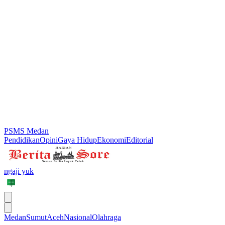
PSMS Medan
Pendidikan
Opini
Gaya Hidup
Ekonomi
Editorial
ngaji yuk
Medan
Sumut
Aceh
Nasional
Olahraga