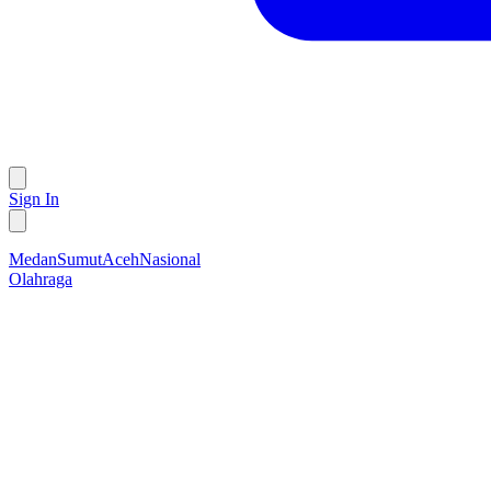
Sign In
Medan
Sumut
Aceh
Nasional
Olahraga