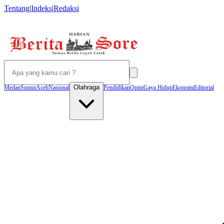
Tentang
|
Indeks
|
Redaksi
Olahraga
Medan
Sumut
Aceh
Nasional
Pendidikan
Opini
Gaya Hidup
Ekonomi
Editorial