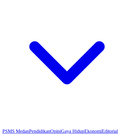
PSMS Medan
Pendidikan
Opini
Gaya Hidup
Ekonomi
Editorial