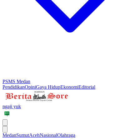
PSMS Medan
Pendidikan
Opini
Gaya Hidup
Ekonomi
Editorial
ngaji yuk
Medan
Sumut
Aceh
Nasional
Olahraga