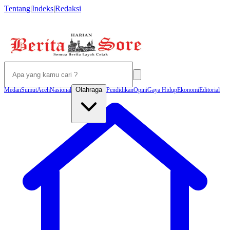
Tentang
|
Indeks
|
Redaksi
Olahraga
Medan
Sumut
Aceh
Nasional
Pendidikan
Opini
Gaya Hidup
Ekonomi
Editorial