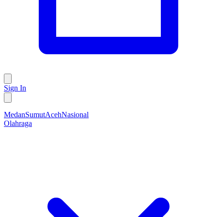
Sign In
Medan
Sumut
Aceh
Nasional
Olahraga