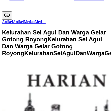
Artikel
A
r
t
i
k
e
l
Medan
M
e
d
a
n
Kelurahan Sei Agul Dan Warga Gelar
Gotong Royong
Kelurahan Sei Agul
Dan Warga Gelar Gotong
Royong
K
e
l
u
r
a
h
a
n
S
e
i
A
g
u
l
D
a
n
W
a
r
g
a
G