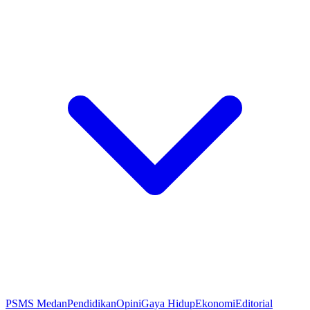
PSMS Medan
Pendidikan
Opini
Gaya Hidup
Ekonomi
Editorial