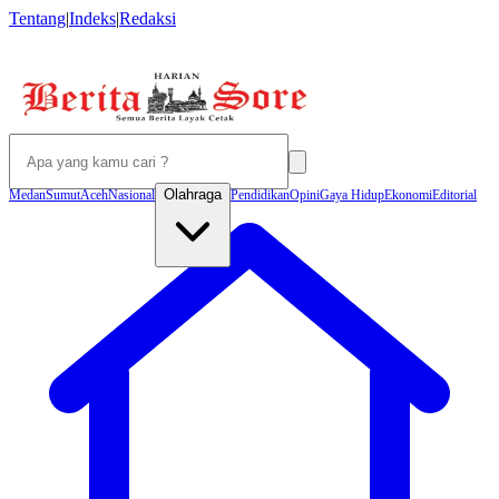
Tentang
|
Indeks
|
Redaksi
Olahraga
Medan
Sumut
Aceh
Nasional
Pendidikan
Opini
Gaya Hidup
Ekonomi
Editorial