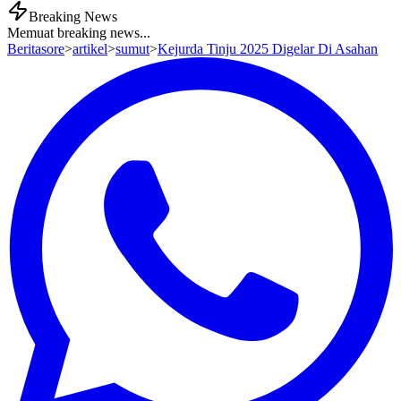
Breaking News
Memuat breaking news...
Beritasore
>
artikel
>
sumut
>
Kejurda Tinju 2025 Digelar Di Asahan