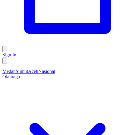
Sign In
Medan
Sumut
Aceh
Nasional
Olahraga