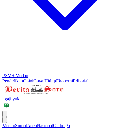
PSMS Medan
Pendidikan
Opini
Gaya Hidup
Ekonomi
Editorial
ngaji yuk
Medan
Sumut
Aceh
Nasional
Olahraga