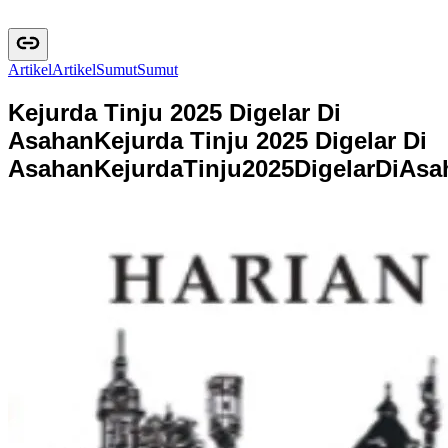
Artikel
A
r
t
i
k
e
l
Sumut
S
u
m
u
t
Kejurda Tinju 2025 Digelar Di
Asahan
Kejurda Tinju 2025 Digelar Di
Asahan
K
e
j
u
r
d
a
T
i
n
j
u
2
0
2
5
D
i
g
e
l
a
r
D
i
A
s
a