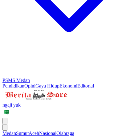
PSMS Medan
Pendidikan
Opini
Gaya Hidup
Ekonomi
Editorial
ngaji yuk
Medan
Sumut
Aceh
Nasional
Olahraga