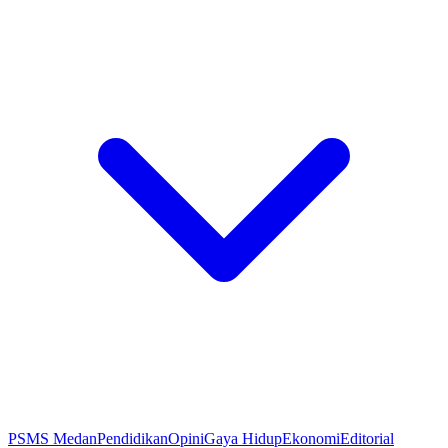
PSMS Medan
Pendidikan
Opini
Gaya Hidup
Ekonomi
Editorial