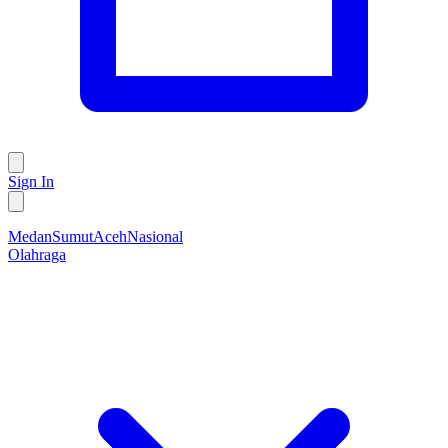
Sign In
Medan
Sumut
Aceh
Nasional
Olahraga