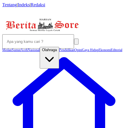
Tentang
|
Indeks
|
Redaksi
Olahraga
Medan
Sumut
Aceh
Nasional
Pendidikan
Opini
Gaya Hidup
Ekonomi
Editorial