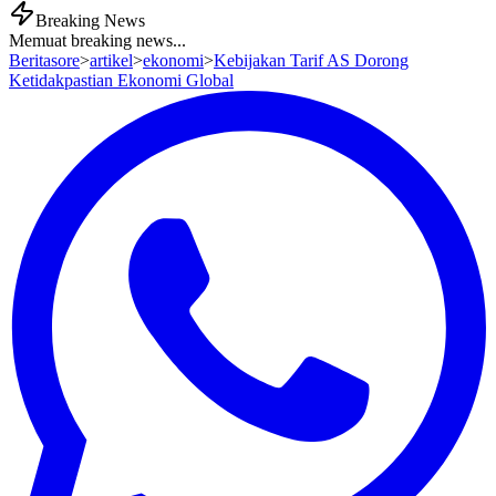
Breaking News
Memuat breaking news...
Beritasore
>
artikel
>
ekonomi
>
Kebijakan Tarif AS Dorong
Ketidakpastian Ekonomi Global