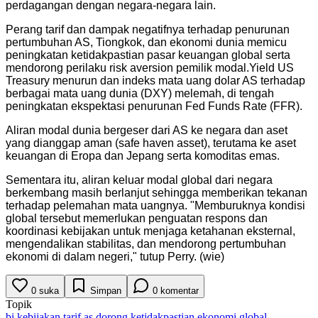
perdagangan dengan negara-negara lain.
Perang tarif dan dampak negatifnya terhadap penurunan
pertumbuhan AS, Tiongkok, dan ekonomi dunia memicu
peningkatan ketidakpastian pasar keuangan global serta
mendorong perilaku risk aversion pemilik modal.Yield US
Treasury menurun dan indeks mata uang dolar AS terhadap
berbagai mata uang dunia (DXY) melemah, di tengah
peningkatan ekspektasi penurunan Fed Funds Rate (FFR).
Aliran modal dunia bergeser dari AS ke negara dan aset
yang dianggap aman (safe haven asset), terutama ke aset
keuangan di Eropa dan Jepang serta komoditas emas.
Sementara itu, aliran keluar modal global dari negara
berkembang masih berlanjut sehingga memberikan tekanan
terhadap pelemahan mata uangnya. "Memburuknya kondisi
global tersebut memerlukan penguatan respons dan
koordinasi kebijakan untuk menjaga ketahanan eksternal,
mengendalikan stabilitas, dan mendorong pertumbuhan
ekonomi di dalam negeri," tutup Perry. (wie)
0
suka
Simpan
0
komentar
Topik
bi kebijakan tarif as dorong ketidakpastian ekonomi global