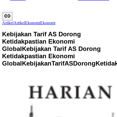
Artikel
A
r
t
i
k
e
l
Ekonomi
E
k
o
n
o
m
i
Kebijakan Tarif AS Dorong
Ketidakpastian Ekonomi
Global
Kebijakan Tarif AS Dorong
Ketidakpastian Ekonomi
Global
K
e
b
i
j
a
k
a
n
T
a
r
i
f
A
S
D
o
r
o
n
g
K
e
t
i
d
a