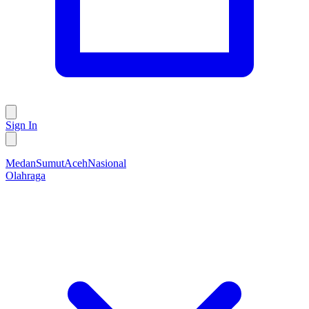
Sign In
Medan
Sumut
Aceh
Nasional
Olahraga