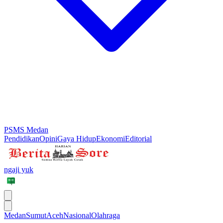
PSMS Medan
Pendidikan
Opini
Gaya Hidup
Ekonomi
Editorial
ngaji yuk
Medan
Sumut
Aceh
Nasional
Olahraga