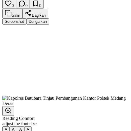
0
0
0
Salin
Bagikan
Screenshot
Dengarkan
Reading Comfort
adjust the font size
A
A
A
A