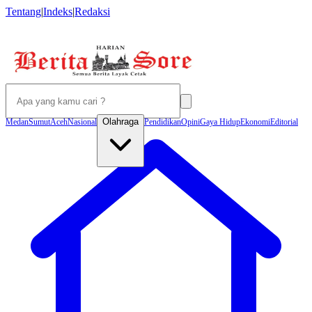
Tentang
|
Indeks
|
Redaksi
Olahraga
Medan
Sumut
Aceh
Nasional
Pendidikan
Opini
Gaya Hidup
Ekonomi
Editorial