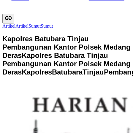
Artikel
A
r
t
i
k
e
l
Sumut
S
u
m
u
t
Kapolres Batubara Tinjau
Pembangunan Kantor Polsek Medang
Deras
Kapolres Batubara Tinjau
Pembangunan Kantor Polsek Medang
Deras
K
a
p
o
l
r
e
s
B
a
t
u
b
a
r
a
T
i
n
j
a
u
P
e
m
b
a
n