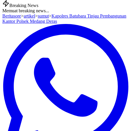
Breaking News
Memuat breaking news...
Beritasore
>
artikel
>
sumut
>
Kapolres Batubara Tinjau Pembangunan
Kantor Polsek Medang Deras