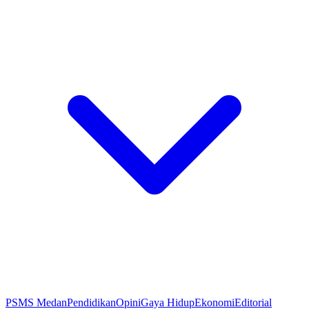
PSMS Medan
Pendidikan
Opini
Gaya Hidup
Ekonomi
Editorial