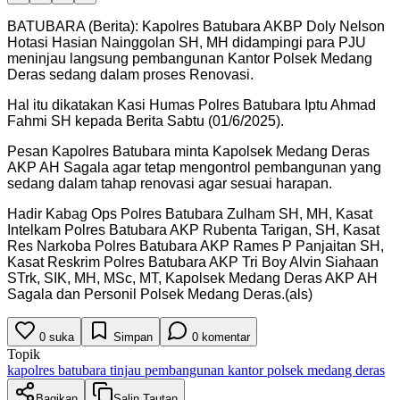
BATUBARA (Berita): Kapolres Batubara AKBP Doly Nelson
Hotasi Hasian Nainggolan SH, MH didampingi para PJU
meninjau langsung pembangunan Kantor Polsek Medang
Deras sedang dalam proses Renovasi.
Hal itu dikatakan Kasi Humas Polres Batubara Iptu Ahmad
Fahmi SH kepada Berita Sabtu (01/6/2025).
Pesan Kapolres Batubara minta Kapolsek Medang Deras
AKP AH Sagala agar tetap mengontrol pembangunan yang
sedang dalam tahap renovasi agar sesuai harapan.
Hadir Kabag Ops Polres Batubara Zulham SH, MH, Kasat
Intelkam Polres Batubara AKP Rubenta Tarigan, SH, Kasat
Res Narkoba Polres Batubara AKP Rames P Panjaitan SH,
Kasat Reskrim Polres Batubara AKP Tri Boy Alvin Siahaan
STrk, SIK, MH, MSc, MT, Kapolsek Medang Deras AKP AH
Sagala dan Personil Polsek Medang Deras.(als)
0
suka
Simpan
0
komentar
Topik
kapolres batubara tinjau pembangunan kantor polsek medang deras
Bagikan
Salin Tautan