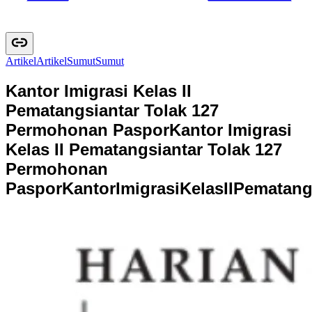
Artikel
A
r
t
i
k
e
l
Sumut
S
u
m
u
t
Kantor Imigrasi Kelas II
Pematangsiantar Tolak 127
Permohonan Paspor
Kantor Imigrasi
Kelas II Pematangsiantar Tolak 127
Permohonan
Paspor
K
a
n
t
o
r
I
m
i
g
r
a
s
i
K
e
l
a
s
I
I
P
e
m
a
t
a
n