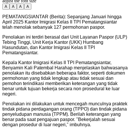
adjust the font size
A
A
A
A
PEMATANGSIANTAR (Berita): Sepanjang Januari hingga
April 2025 Kantor Imigrasi Kelas II TPI Pematangsiantar
telah menolak sebanyak 127 permohonan paspor.
Penolakan ini terdiri berasal dari Unit Layanan Paspor (ULP)
Tebing Tinggi, Unit Kerja Kantor (UKK) Humbang
Hasundutan, dan Kantor Imigrasi Kelas II TPI
Pematangsiantar.
Kepala Kantor Imigrasi Kelas II TPI Pematangsiantar,
Benyamin Kali Patembal Harahap menjelaskan bahwasanya
penolakan itu disebabkan beberapa faktor, seperti dokumen
permohonan yang tidak lengkap atau tidak sesuai dan
pemohon terindikasi memberikan keterangan yang tidak
benar untuk tujuan bekerja secara non prosedural ke luar
negeri.
Penolakan ini dilakukan untuk mencegah munculnya praktek
tindak pidana perdagangan orang (TPPO) dan tindak pidana
penyeludupan manusia (TPPM). Berilah keterangan yang
benar pada saat pengajuan paspor. "Bekerjalah sesuai
dengan prosedur di luar negeri," imbuhnya.