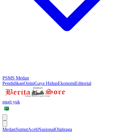
PSMS Medan
Pendidikan
Opini
Gaya Hidup
Ekonomi
Editorial
ngaji yuk
Medan
Sumut
Aceh
Nasional
Olahraga