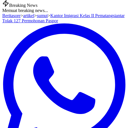
Breaking News
Memuat breaking news...
Beritasore
>
artikel
>
sumut
>
Kantor Imigrasi Kelas II Pematangsiantar
Tolak 127 Permohonan Paspor