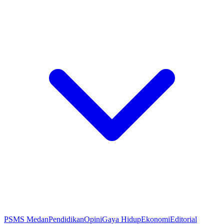
PSMS Medan
Pendidikan
Opini
Gaya Hidup
Ekonomi
Editorial