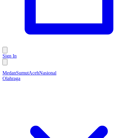
Sign In
Medan
Sumut
Aceh
Nasional
Olahraga