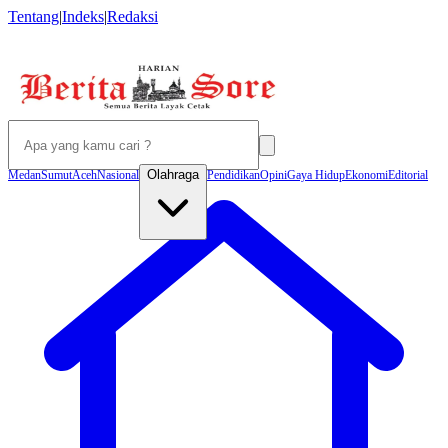
Tentang
|
Indeks
|
Redaksi
Olahraga
Medan
Sumut
Aceh
Nasional
Pendidikan
Opini
Gaya Hidup
Ekonomi
Editorial