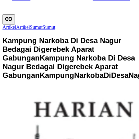
Artikel
A
r
t
i
k
e
l
Sumut
S
u
m
u
t
Kampung Narkoba Di Desa Nagur
Bedagai Digerebek Aparat
Gabungan
Kampung Narkoba Di Desa
Nagur Bedagai Digerebek Aparat
Gabungan
K
a
m
p
u
n
g
N
a
r
k
o
b
a
D
i
D
e
s
a
N
a