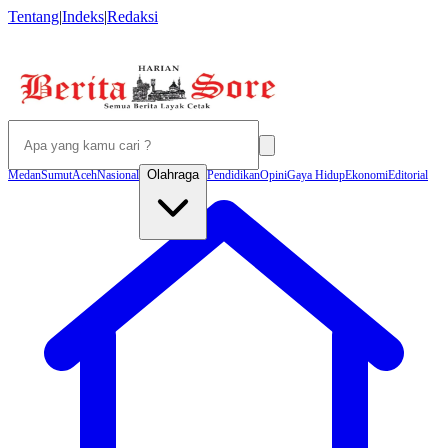
Tentang
|
Indeks
|
Redaksi
Olahraga
Medan
Sumut
Aceh
Nasional
Pendidikan
Opini
Gaya Hidup
Ekonomi
Editorial