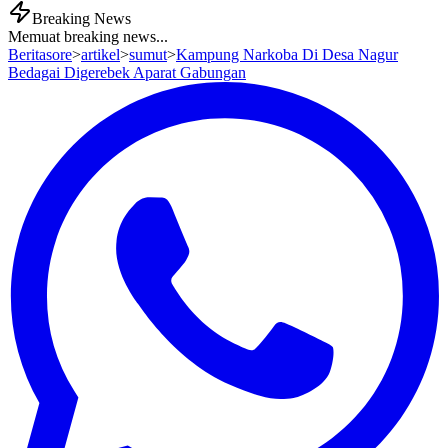
Breaking News
Memuat breaking news...
Beritasore
>
artikel
>
sumut
>
Kampung Narkoba Di Desa Nagur
Bedagai Digerebek Aparat Gabungan