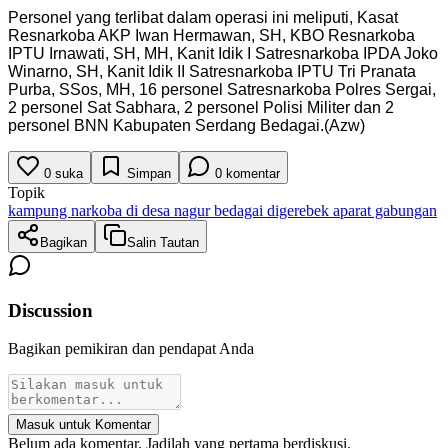
Personel yang terlibat dalam operasi ini meliputi, Kasat
Resnarkoba AKP Iwan Hermawan, SH, KBO Resnarkoba
IPTU Irnawati, SH, MH, Kanit Idik I Satresnarkoba IPDA Joko
Winarno, SH, Kanit Idik II Satresnarkoba IPTU Tri Pranata
Purba, SSos, MH, 16 personel Satresnarkoba Polres Sergai,
2 personel Sat Sabhara, 2 personel Polisi Militer dan 2
personel BNN Kabupaten Serdang Bedagai.(Azw)
0
suka
Simpan
0
komentar
Topik
kampung narkoba di desa nagur bedagai digerebek aparat gabungan
Bagikan
Salin Tautan
Discussion
Bagikan pemikiran dan pendapat Anda
Masuk untuk Komentar
Belum ada komentar. Jadilah yang pertama berdiskusi.