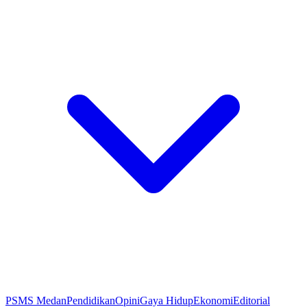
PSMS Medan
Pendidikan
Opini
Gaya Hidup
Ekonomi
Editorial