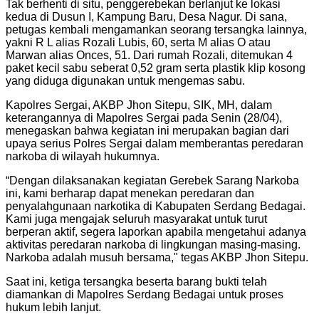
Tak berhenti di situ, penggerebekan berlanjut ke lokasi
kedua di Dusun I, Kampung Baru, Desa Nagur. Di sana,
petugas kembali mengamankan seorang tersangka lainnya,
yakni R L alias Rozali Lubis, 60, serta M alias O atau
Marwan alias Onces, 51. Dari rumah Rozali, ditemukan 4
paket kecil sabu seberat 0,52 gram serta plastik klip kosong
yang diduga digunakan untuk mengemas sabu.
Kapolres Sergai, AKBP Jhon Sitepu, SIK, MH, dalam
keterangannya di Mapolres Sergai pada Senin (28/04),
menegaskan bahwa kegiatan ini merupakan bagian dari
upaya serius Polres Sergai dalam memberantas peredaran
narkoba di wilayah hukumnya.
“Dengan dilaksanakan kegiatan Gerebek Sarang Narkoba
ini, kami berharap dapat menekan peredaran dan
penyalahgunaan narkotika di Kabupaten Serdang Bedagai.
Kami juga mengajak seluruh masyarakat untuk turut
berperan aktif, segera laporkan apabila mengetahui adanya
aktivitas peredaran narkoba di lingkungan masing-masing.
Narkoba adalah musuh bersama," tegas AKBP Jhon Sitepu.
Saat ini, ketiga tersangka beserta barang bukti telah
diamankan di Mapolres Serdang Bedagai untuk proses
hukum lebih lanjut.