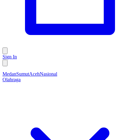
Sign In
Medan
Sumut
Aceh
Nasional
Olahraga