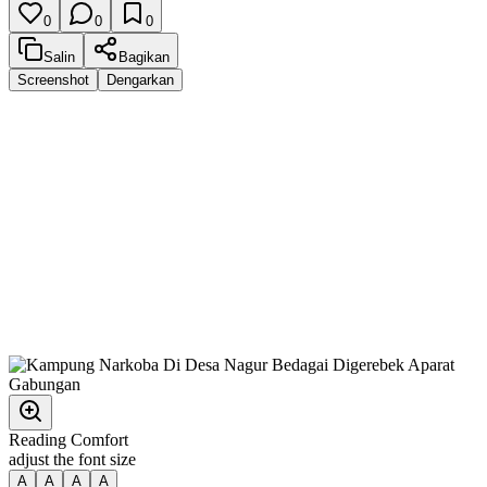
0
0
0
Salin
Bagikan
Screenshot
Dengarkan
Reading Comfort
adjust the font size
A
A
A
A