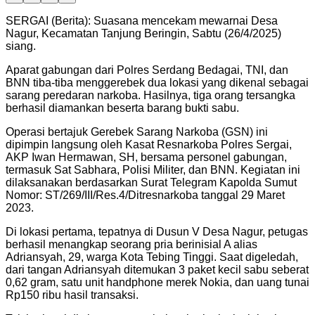
SERGAI (Berita): Suasana mencekam mewarnai Desa
Nagur, Kecamatan Tanjung Beringin, Sabtu (26/4/2025)
siang.
Aparat gabungan dari Polres Serdang Bedagai, TNI, dan
BNN tiba-tiba menggerebek dua lokasi yang dikenal sebagai
sarang peredaran narkoba. Hasilnya, tiga orang tersangka
berhasil diamankan beserta barang bukti sabu.
Operasi bertajuk Gerebek Sarang Narkoba (GSN) ini
dipimpin langsung oleh Kasat Resnarkoba Polres Sergai,
AKP Iwan Hermawan, SH, bersama personel gabungan,
termasuk Sat Sabhara, Polisi Militer, dan BNN. Kegiatan ini
dilaksanakan berdasarkan Surat Telegram Kapolda Sumut
Nomor: ST/269/III/Res.4/Ditresnarkoba tanggal 29 Maret
2023.
Di lokasi pertama, tepatnya di Dusun V Desa Nagur, petugas
berhasil menangkap seorang pria berinisial A alias
Adriansyah, 29, warga Kota Tebing Tinggi. Saat digeledah,
dari tangan Adriansyah ditemukan 3 paket kecil sabu seberat
0,62 gram, satu unit handphone merek Nokia, dan uang tunai
Rp150 ribu hasil transaksi.