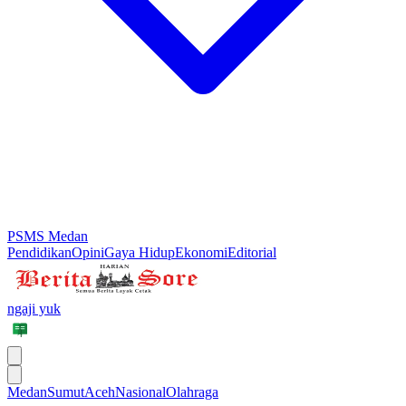
PSMS Medan
Pendidikan
Opini
Gaya Hidup
Ekonomi
Editorial
ngaji yuk
Medan
Sumut
Aceh
Nasional
Olahraga