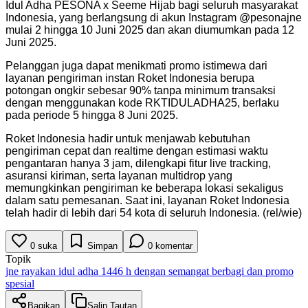
Idul Adha PESONA x Seeme Hijab bagi seluruh masyarakat
Indonesia, yang berlangsung di akun Instagram @pesonajne
mulai 2 hingga 10 Juni 2025 dan akan diumumkan pada 12
Juni 2025.
Pelanggan juga dapat menikmati promo istimewa dari
layanan pengiriman instan Roket Indonesia berupa
potongan ongkir sebesar 90% tanpa minimum transaksi
dengan menggunakan kode RKTIDULADHA25, berlaku
pada periode 5 hingga 8 Juni 2025.
Roket Indonesia hadir untuk menjawab kebutuhan
pengiriman cepat dan realtime dengan estimasi waktu
pengantaran hanya 3 jam, dilengkapi fitur live tracking,
asuransi kiriman, serta layanan multidrop yang
memungkinkan pengiriman ke beberapa lokasi sekaligus
dalam satu pemesanan. Saat ini, layanan Roket Indonesia
telah hadir di lebih dari 54 kota di seluruh Indonesia. (rel/wie)
0
suka
Simpan
0
komentar
Topik
jne rayakan idul adha 1446 h dengan semangat berbagi dan promo
spesial
Bagikan
Salin Tautan