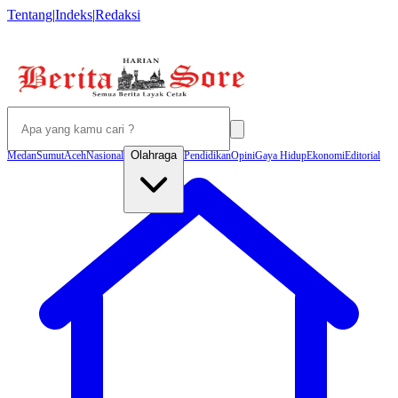
Tentang
|
Indeks
|
Redaksi
Olahraga
Medan
Sumut
Aceh
Nasional
Pendidikan
Opini
Gaya Hidup
Ekonomi
Editorial