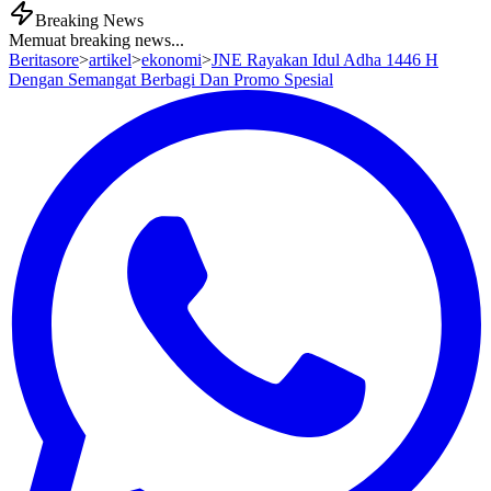
Breaking News
Memuat breaking news...
Beritasore
>
artikel
>
ekonomi
>
JNE Rayakan Idul Adha 1446 H
Dengan Semangat Berbagi Dan Promo Spesial