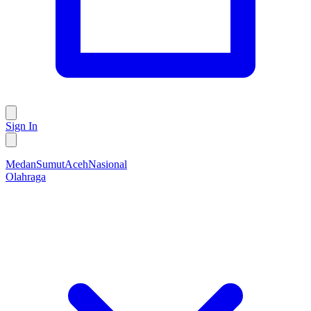
Sign In
Medan
Sumut
Aceh
Nasional
Olahraga