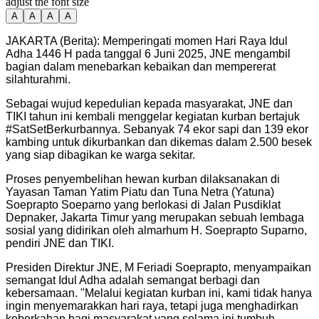
adjust the font size
A
A
A
A
JAKARTA (Berita): Memperingati momen Hari Raya Idul
Adha 1446 H pada tanggal 6 Juni 2025, JNE mengambil
bagian dalam menebarkan kebaikan dan mempererat
silahturahmi.
Sebagai wujud kepedulian kepada masyarakat, JNE dan
TIKI tahun ini kembali menggelar kegiatan kurban bertajuk
#SatSetBerkurbannya. Sebanyak 74 ekor sapi dan 139 ekor
kambing untuk dikurbankan dan dikemas dalam 2.500 besek
yang siap dibagikan ke warga sekitar.
Proses penyembelihan hewan kurban dilaksanakan di
Yayasan Taman Yatim Piatu dan Tuna Netra (Yatuna)
Soeprapto Soeparno yang berlokasi di Jalan Pusdiklat
Depnaker, Jakarta Timur yang merupakan sebuah lembaga
sosial yang didirikan oleh almarhum H. Soeprapto Suparno,
pendiri JNE dan TIKI.
Presiden Direktur JNE, M Feriadi Soeprapto, menyampaikan
semangat Idul Adha adalah semangat berbagi dan
kebersamaan. "Melalui kegiatan kurban ini, kami tidak hanya
ingin menyemarakkan hari raya, tetapi juga menghadirkan
keberkahan bagi masyarakat yang selama ini tumbuh