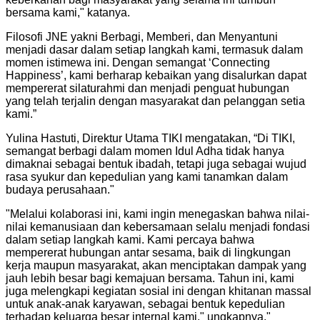
bersama kami," katanya.
Filosofi JNE yakni Berbagi, Memberi, dan Menyantuni
menjadi dasar dalam setiap langkah kami, termasuk dalam
momen istimewa ini. Dengan semangat ‘Connecting
Happiness’, kami berharap kebaikan yang disalurkan dapat
mempererat silaturahmi dan menjadi penguat hubungan
yang telah terjalin dengan masyarakat dan pelanggan setia
kami.”
Yulina Hastuti, Direktur Utama TIKI mengatakan, “Di TIKI,
semangat berbagi dalam momen Idul Adha tidak hanya
dimaknai sebagai bentuk ibadah, tetapi juga sebagai wujud
rasa syukur dan kepedulian yang kami tanamkan dalam
budaya perusahaan."
"
Melalui kolaborasi ini, kami ingin menegaskan bahwa nilai-
nilai kemanusiaan dan kebersamaan selalu menjadi fondasi
dalam setiap langkah kami. Kami percaya bahwa
mempererat hubungan antar sesama, baik di lingkungan
kerja maupun masyarakat, akan menciptakan dampak yang
jauh lebih besar bagi kemajuan bersama. Tahun ini, kami
juga melengkapi kegiatan sosial ini dengan khitanan massal
untuk anak-anak karyawan, sebagai bentuk kepedulian
terhadap keluarga besar internal kami," ungkapnya.
"