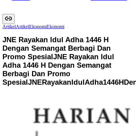
Artikel
A
r
t
i
k
e
l
Ekonomi
E
k
o
n
o
m
i
JNE Rayakan Idul Adha 1446 H
Dengan Semangat Berbagi Dan
Promo Spesial
JNE Rayakan Idul
Adha 1446 H Dengan Semangat
Berbagi Dan Promo
Spesial
J
N
E
R
a
y
a
k
a
n
I
d
u
l
A
d
h
a
1
4
4
6
H
D
e