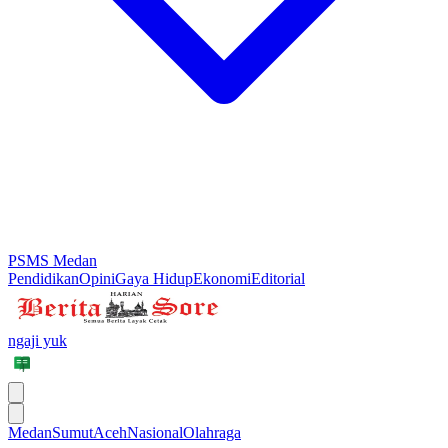
PSMS Medan
Pendidikan
Opini
Gaya Hidup
Ekonomi
Editorial
ngaji yuk
Medan
Sumut
Aceh
Nasional
Olahraga