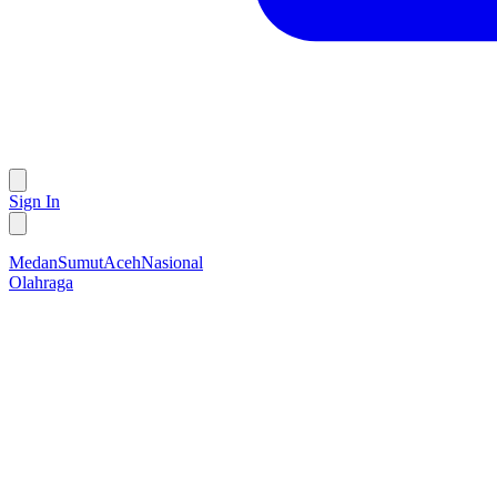
Sign In
Medan
Sumut
Aceh
Nasional
Olahraga