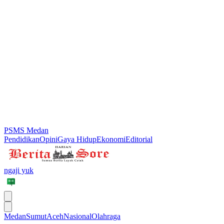
PSMS Medan
Pendidikan
Opini
Gaya Hidup
Ekonomi
Editorial
ngaji yuk
Medan
Sumut
Aceh
Nasional
Olahraga