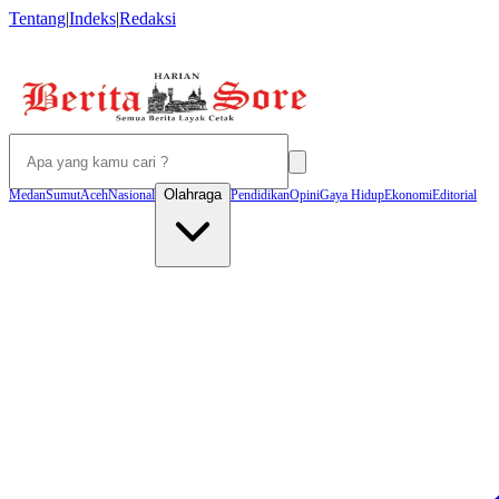
Tentang
|
Indeks
|
Redaksi
Olahraga
Medan
Sumut
Aceh
Nasional
Pendidikan
Opini
Gaya Hidup
Ekonomi
Editorial