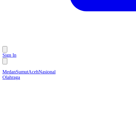
Sign In
Medan
Sumut
Aceh
Nasional
Olahraga