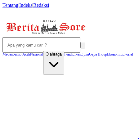
Tentang
|
Indeks
|
Redaksi
Olahraga
Medan
Sumut
Aceh
Nasional
Pendidikan
Opini
Gaya Hidup
Ekonomi
Editorial