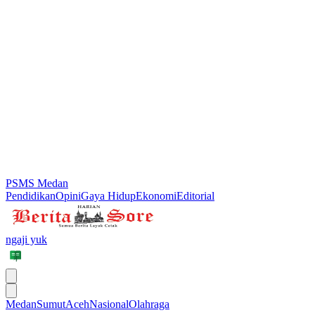
PSMS Medan
Pendidikan
Opini
Gaya Hidup
Ekonomi
Editorial
ngaji yuk
Medan
Sumut
Aceh
Nasional
Olahraga