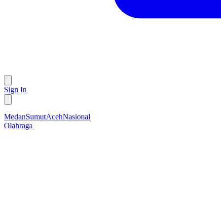
Sign In
Medan
Sumut
Aceh
Nasional
Olahraga