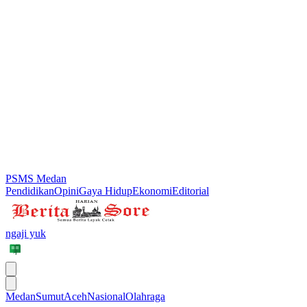
PSMS Medan
Pendidikan
Opini
Gaya Hidup
Ekonomi
Editorial
ngaji yuk
Medan
Sumut
Aceh
Nasional
Olahraga