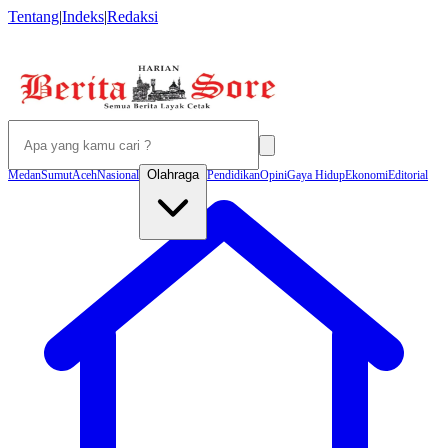
Tentang
|
Indeks
|
Redaksi
Olahraga
Medan
Sumut
Aceh
Nasional
Pendidikan
Opini
Gaya Hidup
Ekonomi
Editorial