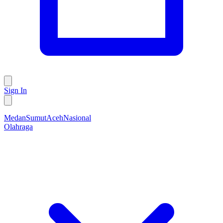
Sign In
Medan
Sumut
Aceh
Nasional
Olahraga