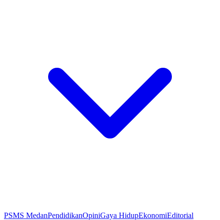
PSMS Medan
Pendidikan
Opini
Gaya Hidup
Ekonomi
Editorial