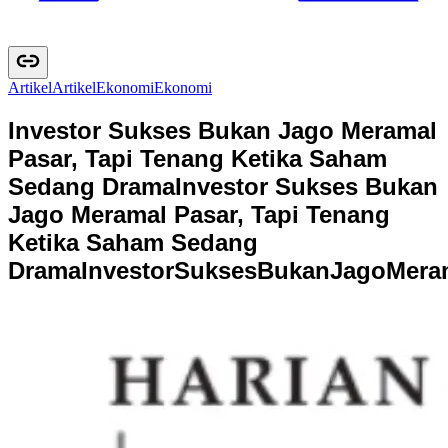
Artikel
A
r
t
i
k
e
l
Ekonomi
E
k
o
n
o
m
i
Investor Sukses Bukan Jago Meramal
Pasar, Tapi Tenang Ketika Saham
Sedang Drama
Investor Sukses Bukan
Jago Meramal Pasar, Tapi Tenang
Ketika Saham Sedang
Drama
I
n
v
e
s
t
o
r
S
u
k
s
e
s
B
u
k
a
n
J
a
g
o
M
e
r
a