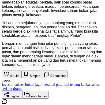
mendapatkan edukasi berkala, baik soal kondisi pasar
terkini, peluang investasi, maupun perencanaan keuangan
keluarga secara menyeluruh. Investasi saham bukan jalan
pintas menuju kekayaan.
"
Ini adalah perjalanan jangka panjang yang memerlukan
disiplin, pengetahuan, dan pengendalian diri. Pasar akan
selalu bergejolak, karena itu sifat alaminya. Yang bisa kita
kendalikan adalah respons kita," ungkap Pintor
"
Dengan membangun lima pilar penting, tujuan yang jelas,
pemahaman profil risiko, diversifikasi, pemahaman siklus
pasar, dan pendamping keuangan kita bisa lebih tenang dan
bijak dalam menghadapi badai. Bahkan, di tengah gejolak,
kita bisa menemukan peluang dan terus melangkah menuju
kemerdekaan finansial. (wie)
0
suka
Simpan
0
komentar
Topik
investor sukses bukan jago meramal pasar
tapi tenang ketika saham
sedang drama
Bagikan
Salin Tautan