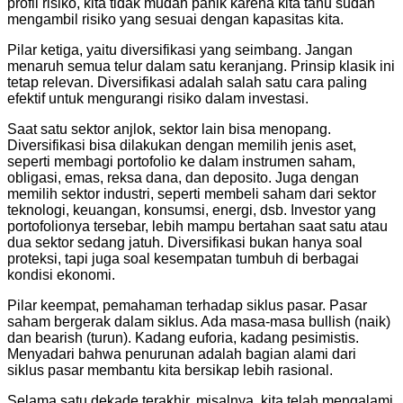
profil risiko, kita tidak mudah panik karena kita tahu sudah
mengambil risiko yang sesuai dengan kapasitas kita.
Pilar ketiga, yaitu diversifikasi yang seimbang. Jangan
menaruh semua telur dalam satu keranjang. Prinsip klasik ini
tetap relevan. Diversifikasi adalah salah satu cara paling
efektif untuk mengurangi risiko dalam investasi.
Saat satu sektor anjlok, sektor lain bisa menopang.
Diversifikasi bisa dilakukan dengan memilih jenis aset,
seperti membagi portofolio ke dalam instrumen saham,
obligasi, emas, reksa dana, dan deposito. Juga dengan
memilih sektor industri, seperti membeli saham dari sektor
teknologi, keuangan, konsumsi, energi, dsb. Investor yang
portofolionya tersebar, lebih mampu bertahan saat satu atau
dua sektor sedang jatuh. Diversifikasi bukan hanya soal
proteksi, tapi juga soal kesempatan tumbuh di berbagai
kondisi ekonomi.
Pilar keempat, pemahaman terhadap siklus pasar. Pasar
saham bergerak dalam siklus. Ada masa-masa bullish (naik)
dan bearish (turun). Kadang euforia, kadang pesimistis.
Menyadari bahwa penurunan adalah bagian alami dari
siklus pasar membantu kita bersikap lebih rasional.
Selama satu dekade terakhir, misalnya, kita telah mengalami