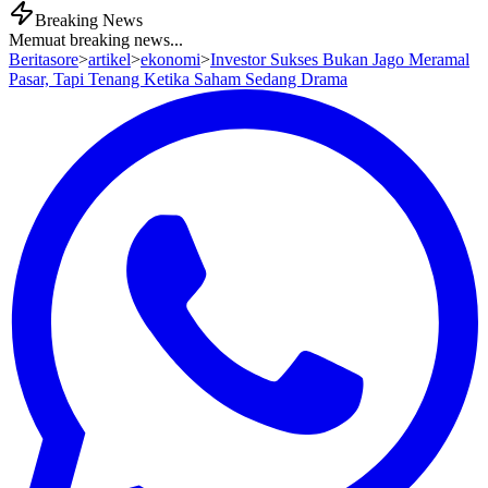
Breaking News
Memuat breaking news...
Beritasore
>
artikel
>
ekonomi
>
Investor Sukses Bukan Jago Meramal
Pasar, Tapi Tenang Ketika Saham Sedang Drama