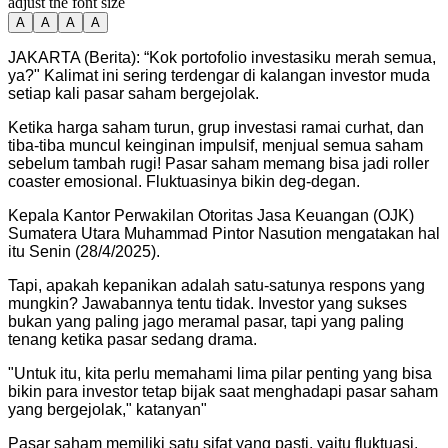
adjust the font size
A
A
A
A
JAKARTA (Berita): “Kok portofolio investasiku merah semua,
ya?" Kalimat ini sering terdengar di kalangan investor muda
setiap kali pasar saham bergejolak.
Ketika harga saham turun, grup investasi ramai curhat, dan
tiba-tiba muncul keinginan impulsif, menjual semua saham
sebelum tambah rugi! Pasar saham memang bisa jadi roller
coaster emosional. Fluktuasinya bikin deg-degan.
Kepala Kantor Perwakilan Otoritas Jasa Keuangan (OJK)
Sumatera Utara Muhammad Pintor Nasution mengatakan hal
itu Senin (28/4/2025).
Tapi, apakah kepanikan adalah satu-satunya respons yang
mungkin? Jawabannya tentu tidak. Investor yang sukses
bukan yang paling jago meramal pasar, tapi yang paling
tenang ketika pasar sedang drama.
"
Untuk itu, kita perlu memahami lima pilar penting yang bisa
bikin para investor tetap bijak saat menghadapi pasar saham
yang bergejolak," katanyan
"
Pasar saham memiliki satu sifat yang pasti, yaitu fluktuasi.