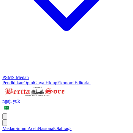
PSMS Medan
Pendidikan
Opini
Gaya Hidup
Ekonomi
Editorial
ngaji yuk
Medan
Sumut
Aceh
Nasional
Olahraga