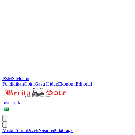
PSMS Medan
Pendidikan
Opini
Gaya Hidup
Ekonomi
Editorial
ngaji yuk
Medan
Sumut
Aceh
Nasional
Olahraga