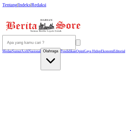
Tentang
|
Indeks
|
Redaksi
Olahraga
Medan
Sumut
Aceh
Nasional
Pendidikan
Opini
Gaya Hidup
Ekonomi
Editorial