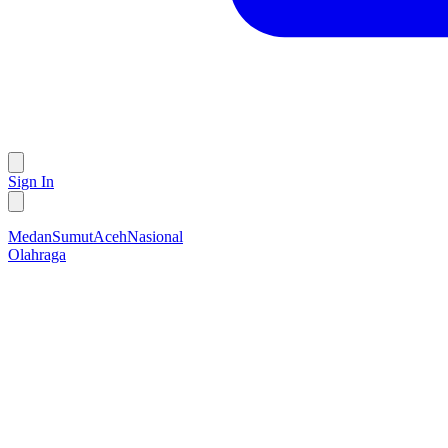
Sign In
Medan
Sumut
Aceh
Nasional
Olahraga