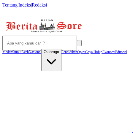
Tentang
|
Indeks
|
Redaksi
Olahraga
Medan
Sumut
Aceh
Nasional
Pendidikan
Opini
Gaya Hidup
Ekonomi
Editorial