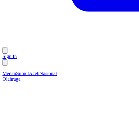
Sign In
Medan
Sumut
Aceh
Nasional
Olahraga