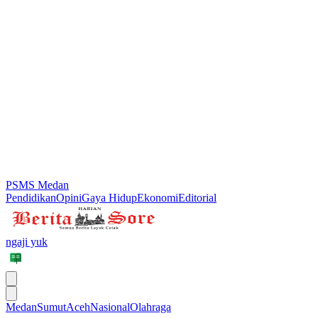
PSMS Medan
Pendidikan
Opini
Gaya Hidup
Ekonomi
Editorial
ngaji yuk
Medan
Sumut
Aceh
Nasional
Olahraga