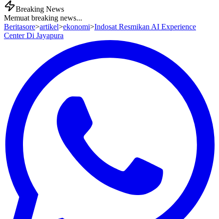
Breaking News
Memuat breaking news...
Beritasore
>
artikel
>
ekonomi
>
Indosat Resmikan AI Experience
Center Di Jayapura