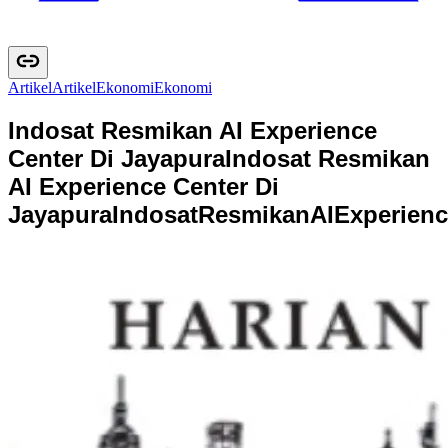
Artikel
A
r
t
i
k
e
l
Ekonomi
E
k
o
n
o
m
i
Indosat Resmikan AI Experience
Center Di Jayapura
Indosat Resmikan
AI Experience Center Di
Jayapura
I
n
d
o
s
a
t
R
e
s
m
i
k
a
n
A
I
E
x
p
e
r
i
e
n
c