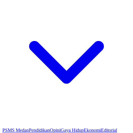
PSMS Medan
Pendidikan
Opini
Gaya Hidup
Ekonomi
Editorial