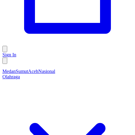
Sign In
Medan
Sumut
Aceh
Nasional
Olahraga