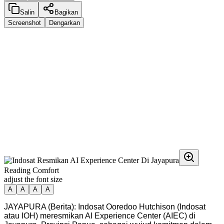
Salin
Bagikan
Screenshot
Dengarkan
Reading Comfort
adjust the font size
A
A
A
A
JAYAPURA (Berita): Indosat Ooredoo Hutchison (Indosat
atau IOH) meresmikan AI Experience Center (AIEC) di