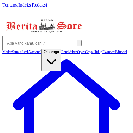
Tentang
|
Indeks
|
Redaksi
Olahraga
Medan
Sumut
Aceh
Nasional
Pendidikan
Opini
Gaya Hidup
Ekonomi
Editorial