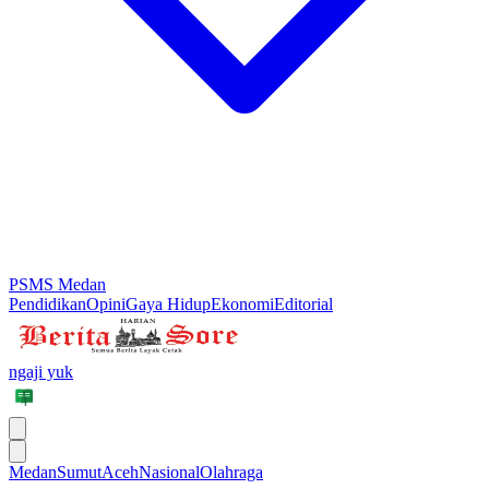
PSMS Medan
Pendidikan
Opini
Gaya Hidup
Ekonomi
Editorial
ngaji yuk
Medan
Sumut
Aceh
Nasional
Olahraga