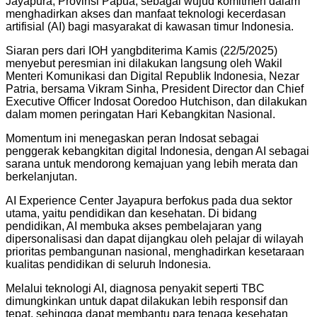
Jayapura, Provinsi Papua, sebagai wujud komitmen dalam
menghadirkan akses dan manfaat teknologi kecerdasan
artifisial (AI) bagi masyarakat di kawasan timur Indonesia.
Siaran pers dari IOH yangbditerima Kamis (22/5/2025)
menyebut peresmian ini dilakukan langsung oleh Wakil
Menteri Komunikasi dan Digital Republik Indonesia, Nezar
Patria, bersama Vikram Sinha, President Director dan Chief
Executive Officer Indosat Ooredoo Hutchison, dan dilakukan
dalam momen peringatan Hari Kebangkitan Nasional.
Momentum ini menegaskan peran Indosat sebagai
penggerak kebangkitan digital Indonesia, dengan AI sebagai
sarana untuk mendorong kemajuan yang lebih merata dan
berkelanjutan.
AI Experience Center Jayapura berfokus pada dua sektor
utama, yaitu pendidikan dan kesehatan. Di bidang
pendidikan, AI membuka akses pembelajaran yang
dipersonalisasi dan dapat dijangkau oleh pelajar di wilayah
prioritas pembangunan nasional, menghadirkan kesetaraan
kualitas pendidikan di seluruh Indonesia.
Melalui teknologi AI, diagnosa penyakit seperti TBC
dimungkinkan untuk dapat dilakukan lebih responsif dan
tepat, sehingga dapat membantu para tenaga kesehatan