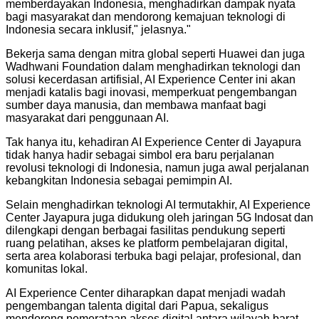
memberdayakan Indonesia, menghadirkan dampak nyata
bagi masyarakat dan mendorong kemajuan teknologi di
Indonesia secara inklusif," jelasnya.
"
Bekerja sama dengan mitra global seperti Huawei dan juga
Wadhwani Foundation dalam menghadirkan teknologi dan
solusi kecerdasan artifisial, AI Experience Center ini akan
menjadi katalis bagi inovasi, memperkuat pengembangan
sumber daya manusia, dan membawa manfaat bagi
masyarakat dari penggunaan AI.
Tak hanya itu, kehadiran AI Experience Center di Jayapura
tidak hanya hadir sebagai simbol era baru perjalanan
revolusi teknologi di Indonesia, namun juga awal perjalanan
kebangkitan Indonesia sebagai pemimpin AI.
Selain menghadirkan teknologi AI termutakhir, AI Experience
Center Jayapura juga didukung oleh jaringan 5G Indosat dan
dilengkapi dengan berbagai fasilitas pendukung seperti
ruang pelatihan, akses ke platform pembelajaran digital,
serta area kolaborasi terbuka bagi pelajar, profesional, dan
komunitas lokal.
AI Experience Center diharapkan dapat menjadi wadah
pengembangan talenta digital dari Papua, sekaligus
mendorong pemerataan akses digital antara wilayah barat