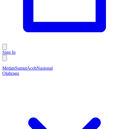
Sign In
Medan
Sumut
Aceh
Nasional
Olahraga