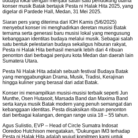
budaya lokal dengan menjadi salah satu pendukung utama
konser musik Batak bertajuk Pesta ni Halak Hita 2025, yang
digelar di Pardede Hall, Medan, 31 Mei 2025.
Siaran pers yang diterima dari IOH Kamis (5/6/2025)
menyebut konser ini menghadirkan deretan musisi Batak
ternama serta generasi baru musisi lokal yang mengusung
kebanggaan identitas budaya melalui musik. Sebagai salah
satu bentuk pelestarian budaya sekaligus hiburan rakyat,
Pesta ni Halak Hita berhasil menarik lebih dari 4 ribuan
penonton dari berbagai penjuru kota Medan dan daerah lain
Sumatera Utara.
Pesta Ni Halak Hita adalah sebuah festival Budaya Batak
yang menggabungkan Drama, Musik, Tradisi, Kerajinan
hingga kuliner yang berasal dari adat Batak.
Konser ini menampilkan musisi-musisi terbaik seperti Jun
Munthe, Osen Hutasoit, Marsada Band dan Maxima Band
serta karya musik Batak modern yang penuh semangat dan
kebanggaan identitas. Pesta disaksikan ribuan penonton
dari berbagai kalangan, dengan range usia 18 – 55 tahun.
Agus Sulistio, EVP – Head of Circle Sumatra Indosat
Ooredoo Hutchison mengatakan, “Dukungan IM3 terhadap
Pesta ni Halak Hita adalah wujud komitmen kami untuk