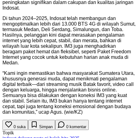
peningkatan signifikan dalam cakupan dan kualitas jaringan
Indosat.
Di tahun 2024–2025, Indosat telah membangun dan
mengoptimalkan lebih dari 13.000 BTS 4G di wilayah Sumut,
termasuk Medan, Deli Serdang, Simalungun, dan Toba.
Hasilnya, pelanggan kini dapat merasakan pengalaman
internet yang lebih cepat, stabil, dan merata, bahkan di
wilayah luar kota sekalipun. IM3 juga menghadirkan
beragam paket hemat dan fleksibel, seperti Paket Freedom
Internet yang cocok untuk kebutuhan harian anak muda di
Medan.
“Kami ingin memastikan bahwa masyarakat Sumatera Utara,
khususnya generasi muda, dapat menikmati pengalaman
digital terbaik—dari streaming musik Batak favorit, video call
dengan keluarga, hingga menjalankan bisnis online.
Semuanya bisa dilakukan dengan koneksi IM3 yang kuat
dan stabil. Selain itu, IM3 bukan hanya tentang internet
cepat, tapi juga tentang koneksi emosional dengan budaya
dan komunitas,” ucap Agus. (wie/KZ)
0
suka
Simpan
0
komentar
Topik