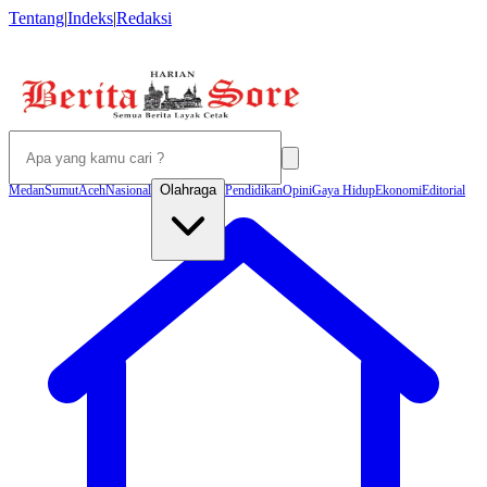
Tentang
|
Indeks
|
Redaksi
Olahraga
Medan
Sumut
Aceh
Nasional
Pendidikan
Opini
Gaya Hidup
Ekonomi
Editorial