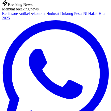
Breaking News
Memuat breaking news...
Beritasore
>
artikel
>
ekonomi
>
Indosat Dukung Pesta Ni Halak Hita
2025