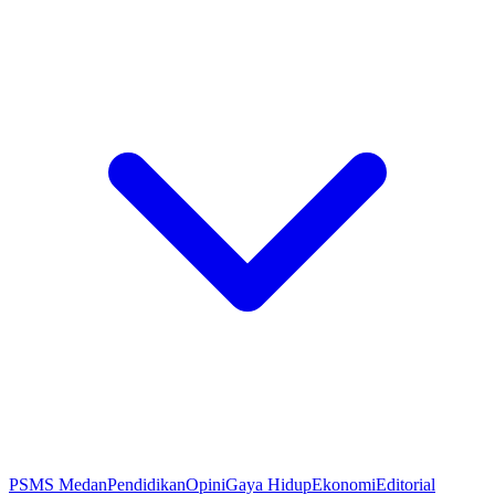
PSMS Medan
Pendidikan
Opini
Gaya Hidup
Ekonomi
Editorial