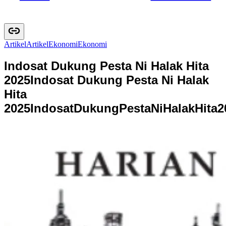
Artikel
A
r
t
i
k
e
l
Ekonomi
E
k
o
n
o
m
i
Indosat Dukung Pesta Ni Halak Hita
2025
Indosat Dukung Pesta Ni Halak
Hita
2025
I
n
d
o
s
a
t
D
u
k
u
n
g
P
e
s
t
a
N
i
H
a
l
a
k
H
i
t
a
2