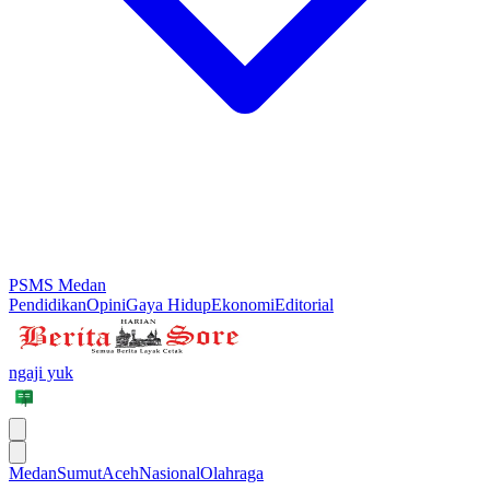
PSMS Medan
Pendidikan
Opini
Gaya Hidup
Ekonomi
Editorial
ngaji yuk
Medan
Sumut
Aceh
Nasional
Olahraga