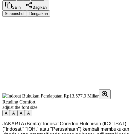
Salin
Bagikan
Screenshot
Dengarkan
Reading Comfort
adjust the font size
A
A
A
A
JAKARTA (Berita): Indosat Ooredoo Hutchison (IDX: ISAT)
("Indosat," "IOH," atau "Perusahaan") kembali membukukan