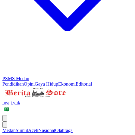
PSMS Medan
Pendidikan
Opini
Gaya Hidup
Ekonomi
Editorial
ngaji yuk
Medan
Sumut
Aceh
Nasional
Olahraga