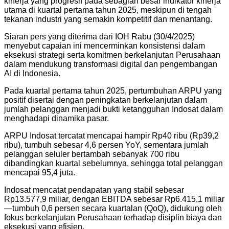
kinerja yang progresif pada sebagian besar indikator kinerja
utama di kuartal pertama tahun 2025, meskipun di tengah
tekanan industri yang semakin kompetitif dan menantang.
Siaran pers yang diterima dari IOH Rabu (30/4/2025)
menyebut capaian ini mencerminkan konsistensi dalam
eksekusi strategi serta komitmen berkelanjutan Perusahaan
dalam mendukung transformasi digital dan pengembangan
AI di Indonesia.
Pada kuartal pertama tahun 2025, pertumbuhan ARPU yang
positif disertai dengan peningkatan berkelanjutan dalam
jumlah pelanggan menjadi bukti ketangguhan Indosat dalam
menghadapi dinamika pasar.
ARPU Indosat tercatat mencapai hampir Rp40 ribu (Rp39,2
ribu), tumbuh sebesar 4,6 persen YoY, sementara jumlah
pelanggan seluler bertambah sebanyak 700 ribu
dibandingkan kuartal sebelumnya, sehingga total pelanggan
mencapai 95,4 juta.
Indosat mencatat pendapatan yang stabil sebesar
Rp13.577,9 miliar, dengan EBITDA sebesar Rp6.415,1 miliar
—tumbuh 0,6 persen secara kuartalan (QoQ), didukung oleh
fokus berkelanjutan Perusahaan terhadap disiplin biaya dan
eksekusi yang efisien.