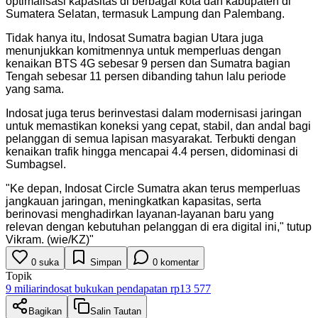
optimalisasi kapasitas di berbagai kota dan kabupaten di
Sumatera Selatan, termasuk Lampung dan Palembang.
Tidak hanya itu, Indosat Sumatra bagian Utara juga
menunjukkan komitmennya untuk memperluas dengan
kenaikan BTS 4G sebesar 9 persen dan Sumatra bagian
Tengah sebesar 11 persen dibanding tahun lalu periode
yang sama.
Indosat juga terus berinvestasi dalam modernisasi jaringan
untuk memastikan koneksi yang cepat, stabil, dan andal bagi
pelanggan di semua lapisan masyarakat. Terbukti dengan
kenaikan trafik hingga mencapai 4.4 persen, didominasi di
Sumbagsel.
"
Ke depan, Indosat Circle Sumatra akan terus memperluas
jangkauan jaringan, meningkatkan kapasitas, serta
berinovasi menghadirkan layanan-layanan baru yang
relevan dengan kebutuhan pelanggan di era digital ini," tutup
Vikram. (wie/KZ)
"
0
suka
Simpan
0
komentar
Topik
9 miliar
indosat bukukan pendapatan rp13 577
Bagikan
Salin Tautan