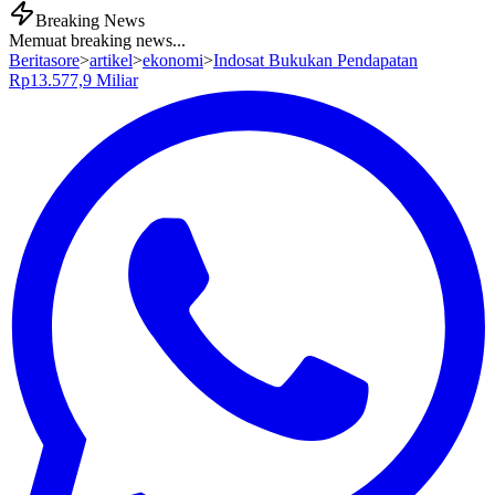
Breaking News
Memuat breaking news...
Beritasore
>
artikel
>
ekonomi
>
Indosat Bukukan Pendapatan
Rp13.577,9 Miliar