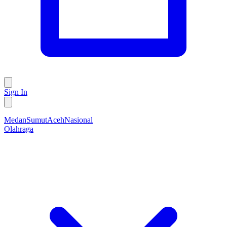
Sign In
Medan
Sumut
Aceh
Nasional
Olahraga