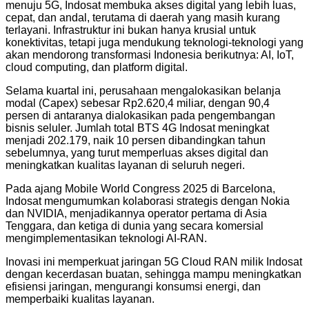
menuju 5G, Indosat membuka akses digital yang lebih luas,
cepat, dan andal, terutama di daerah yang masih kurang
terlayani. Infrastruktur ini bukan hanya krusial untuk
konektivitas, tetapi juga mendukung teknologi-teknologi yang
akan mendorong transformasi Indonesia berikutnya: AI, IoT,
cloud computing, dan platform digital.
Selama kuartal ini, perusahaan mengalokasikan belanja
modal (Capex) sebesar Rp2.620,4 miliar, dengan 90,4
persen di antaranya dialokasikan pada pengembangan
bisnis seluler. Jumlah total BTS 4G Indosat meningkat
menjadi 202.179, naik 10 persen dibandingkan tahun
sebelumnya, yang turut memperluas akses digital dan
meningkatkan kualitas layanan di seluruh negeri.
Pada ajang Mobile World Congress 2025 di Barcelona,
Indosat mengumumkan kolaborasi strategis dengan Nokia
dan NVIDIA, menjadikannya operator pertama di Asia
Tenggara, dan ketiga di dunia yang secara komersial
mengimplementasikan teknologi AI-RAN.
Inovasi ini memperkuat jaringan 5G Cloud RAN milik Indosat
dengan kecerdasan buatan, sehingga mampu meningkatkan
efisiensi jaringan, mengurangi konsumsi energi, dan
memperbaiki kualitas layanan.