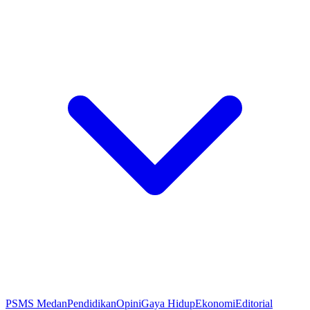
PSMS Medan
Pendidikan
Opini
Gaya Hidup
Ekonomi
Editorial