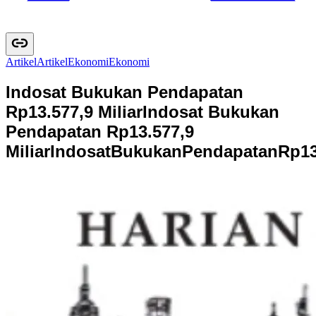
Artikel
A
r
t
i
k
e
l
Ekonomi
E
k
o
n
o
m
i
Indosat Bukukan Pendapatan
Rp13.577,9 Miliar
Indosat Bukukan
Pendapatan Rp13.577,9
Miliar
I
n
d
o
s
a
t
B
u
k
u
k
a
n
P
e
n
d
a
p
a
t
a
n
R
p
1