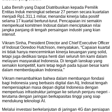
Laba Bersih yang Dapat Diatribusikan kepada Pemilik
Entitas Induk meningkat sebesar 27 persen secara kuartalan
menjadi Rp1.311,1 miliar, menandai kinerja laba positif
selama 17 kuartal berturut-turut. Pencapaian ini semakin
memperkuat komitmen Indosat dalam menciptakan nilai
jangka panjang di tengah persaingan industri yang kian
intensif.
Vikram Sinha, President Director and Chief Executive Officer
of Indosat Ooredoo Hutchison, menyatakan, “Capaian kuartal
ini tidak hanya mencerminkan kinerja keuangan yang solid,
tetapi juga dedikasi tanpa henti dari seluruh tim kami dalam
melayani masyarakat Indonesia. Di tengah lanskap yang
semakin kompetitif, kami tetap teguh pada tujuan besar kami
dalam memberdayakan Indonesia.”
Vikram menambahkan bahwa dalam membangun fondasi
bagi Indonesia yang berbasis digital dan AIj, Indosat tengah
mempersiapkan masa depan digital Indonesia dengan
memperluas infrastruktur jaringan ke seluruh penjuru negeri -
terutama dengan jaringan berkapasitas tinggi yang siap
mendukung teknologi AI.
Melalui investasi berkelanjutan di jaringan 4G dan persiapan