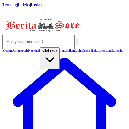
Tentang
|
Indeks
|
Redaksi
Olahraga
Medan
Sumut
Aceh
Nasional
Pendidikan
Opini
Gaya Hidup
Ekonomi
Editorial