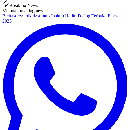
Breaking News
Memuat breaking news...
Beritasore
>
artikel
>
sumut
>
Inalum Hadiri Dialog Terbuka Pipes
2025