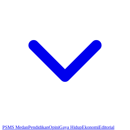
PSMS Medan
Pendidikan
Opini
Gaya Hidup
Ekonomi
Editorial