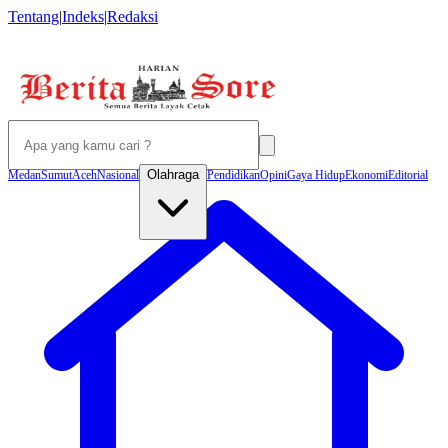
Tentang
|
Indeks
|
Redaksi
Olahraga
Medan
Sumut
Aceh
Nasional
Pendidikan
Opini
Gaya Hidup
Ekonomi
Editorial