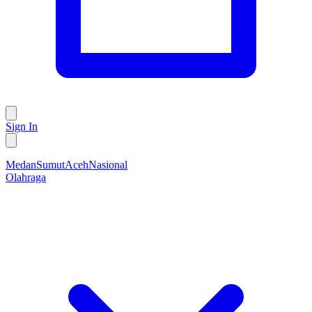
Sign In
Medan
Sumut
Aceh
Nasional
Olahraga