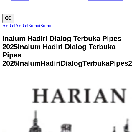
Artikel
A
r
t
i
k
e
l
Sumut
S
u
m
u
t
Inalum Hadiri Dialog Terbuka Pipes
2025
Inalum Hadiri Dialog Terbuka
Pipes
2025
I
n
a
l
u
m
H
a
d
i
r
i
D
i
a
l
o
g
T
e
r
b
u
k
a
P
i
p
e
s
2