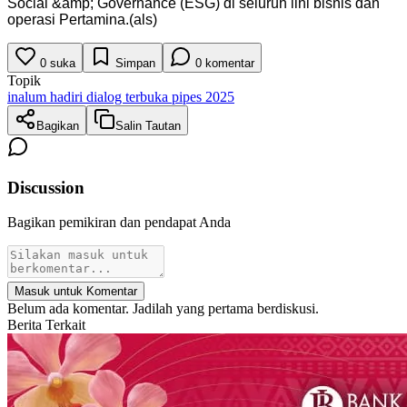
Social &amp; Governance (ESG) di seluruh lini bisnis dan
operasi Pertamina.(als)
0
suka
Simpan
0
komentar
Topik
inalum hadiri dialog terbuka pipes 2025
Bagikan
Salin Tautan
Discussion
Bagikan pemikiran dan pendapat Anda
Masuk untuk Komentar
Belum ada komentar. Jadilah yang pertama berdiskusi.
Berita Terkait