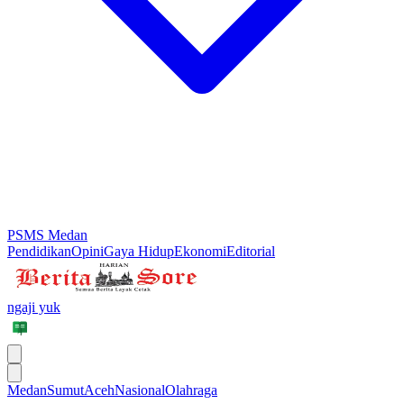
PSMS Medan
Pendidikan
Opini
Gaya Hidup
Ekonomi
Editorial
ngaji yuk
Medan
Sumut
Aceh
Nasional
Olahraga