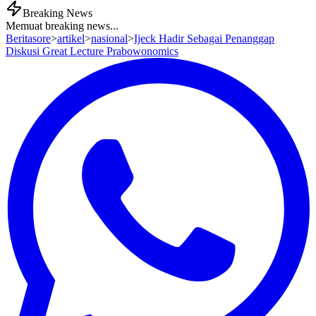
Breaking News
Memuat breaking news...
Beritasore
>
artikel
>
nasional
>
Ijeck Hadir Sebagai Penanggap
Diskusi Great Lecture Prabowonomics