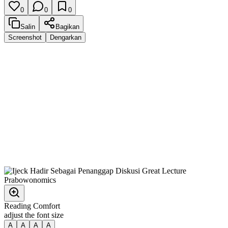
0
0
0
Salin
Bagikan
Screenshot
Dengarkan
Reading Comfort
adjust the font size
A
A
A
A