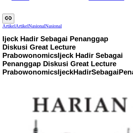
Artikel
A
r
t
i
k
e
l
Nasional
N
a
s
i
o
n
a
l
Ijeck Hadir Sebagai Penanggap
Diskusi Great Lecture
Prabowonomics
Ijeck Hadir Sebagai
Penanggap Diskusi Great Lecture
Prabowonomics
I
j
e
c
k
H
a
d
i
r
S
e
b
a
g
a
i
P
e
n