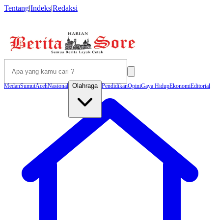
Tentang
|
Indeks
|
Redaksi
Olahraga
Medan
Sumut
Aceh
Nasional
Pendidikan
Opini
Gaya Hidup
Ekonomi
Editorial