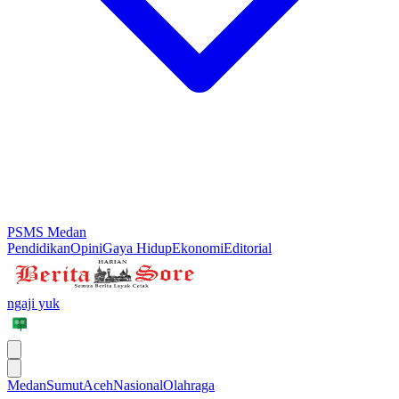
PSMS Medan
Pendidikan
Opini
Gaya Hidup
Ekonomi
Editorial
ngaji yuk
Medan
Sumut
Aceh
Nasional
Olahraga