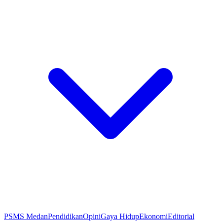
PSMS Medan
Pendidikan
Opini
Gaya Hidup
Ekonomi
Editorial