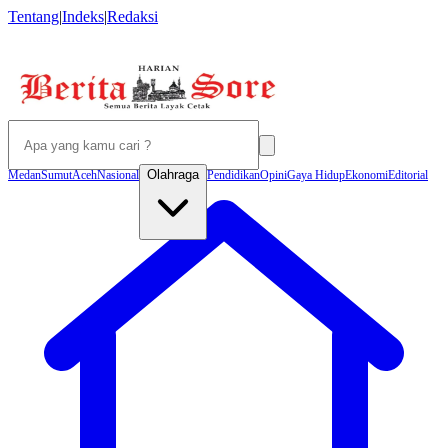
Tentang
|
Indeks
|
Redaksi
Olahraga
Medan
Sumut
Aceh
Nasional
Pendidikan
Opini
Gaya Hidup
Ekonomi
Editorial