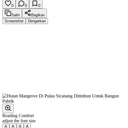
0
0
0
Salin
Bagikan
Screenshot
Dengarkan
Reading Comfort
adjust the font size
A
A
A
A