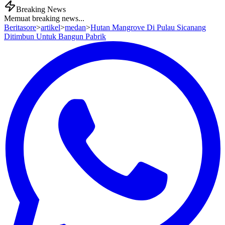
Breaking News
Memuat breaking news...
Beritasore
>
artikel
>
medan
>
Hutan Mangrove Di Pulau Sicanang
Ditimbun Untuk Bangun Pabrik