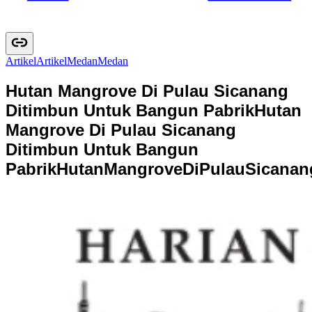
Artikel
A
r
t
i
k
e
l
Medan
M
e
d
a
n
Hutan Mangrove Di Pulau Sicanang
Ditimbun Untuk Bangun Pabrik
Hutan
Mangrove Di Pulau Sicanang
Ditimbun Untuk Bangun
Pabrik
H
u
t
a
n
M
a
n
g
r
o
v
e
D
i
P
u
l
a
u
S
i
c
a
n
a
n