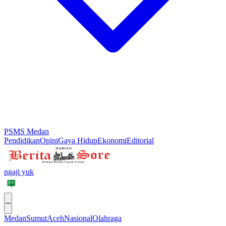
PSMS Medan
Pendidikan
Opini
Gaya Hidup
Ekonomi
Editorial
ngaji yuk
Medan
Sumut
Aceh
Nasional
Olahraga