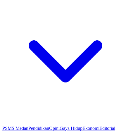
PSMS Medan
Pendidikan
Opini
Gaya Hidup
Ekonomi
Editorial