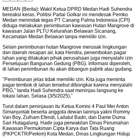
MEDAN (Berita): Wakil Ketua DPRD Medan Hadi Suhendra
bereaksi keras. Politisi Partai Golkar ini mendesak Pemko
Medan menindak tegas PT Canang Palma Indonesia (CPI)
diduga melakukan penimbunan kawasan Hutan Mangrove di
kawasan Jalan PLTU Kelurahan Belawan Sicanang,
Kecamatan Medan Belawan tanpa memiliki izin.
Selain penimbunan hutan Mangrove merusak lingkungan
dan daerah resapan air, kata Hendra, penembokan pagar
lahan yang dilakukan pihak perusahaan juga menyalahi izin
Persetujuan Bangunan Gedung (PBG). Informasi diperoleh,
di lahan penimbunan itu akan dibangun pabrik atau gudang.
"
Penimbunan jelas tidak memiliki izin. Kita juga meminta
pagar tembok di lahan tersebut dibongkar karena menyalahi
PBG," tanda Hadi Suhendra saat meninjau langsung ke
lokasi lahan, Selasa (3/5/2025).
"
Turut dalam peninjauan itu Ketua Komisi 4 Paul Mei Anton
Simanjuntak beserta anggota dewan lainnya yakni Rommy
Van Boy, Zulham Efendi, Lailatul Badri, dan Dame Duma
Sari Hutagalung. Hadir juga perwakilan Dinas Perumahan
Kawasan Permukiman Cipta Karya dan Tata Ruang
(PKPCKTR/Perkim) Kota Medan, Dinas Lingkungan Hidup