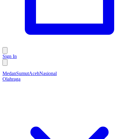
Sign In
Medan
Sumut
Aceh
Nasional
Olahraga