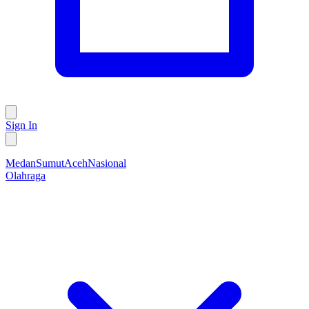
Sign In
Medan
Sumut
Aceh
Nasional
Olahraga