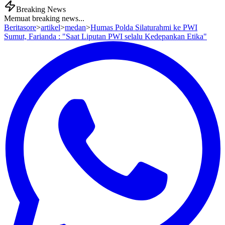
Breaking News
Memuat breaking news...
Beritasore
>
artikel
>
medan
>
Humas Polda Silaturahmi ke PWI
Sumut, Farianda : "Saat Liputan PWI selalu Kedepankan Etika"