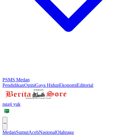
PSMS Medan
Pendidikan
Opini
Gaya Hidup
Ekonomi
Editorial
ngaji yuk
Medan
Sumut
Aceh
Nasional
Olahraga