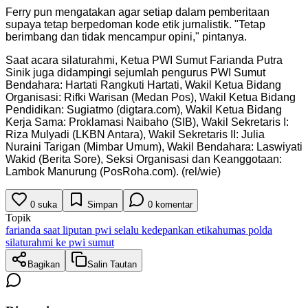
Ferry pun mengatakan agar setiap dalam pemberitaan
supaya tetap berpedoman kode etik jurnalistik. "Tetap
berimbang dan tidak mencampur opini," pintanya.
Saat acara silaturahmi, Ketua PWI Sumut Farianda Putra
Sinik juga didampingi sejumlah pengurus PWI Sumut
Bendahara: Hartati Rangkuti Hartati, Wakil Ketua Bidang
Organisasi: Rifki Warisan (Medan Pos), Wakil Ketua Bidang
Pendidikan: Sugiatmo (digtara.com), Wakil Ketua Bidang
Kerja Sama: Proklamasi Naibaho (SIB), Wakil Sekretaris I:
Riza Mulyadi (LKBN Antara), Wakil Sekretaris II: Julia
Nuraini Tarigan (Mimbar Umum), Wakil Bendahara: Laswiyati
Wakid (Berita Sore), Seksi Organisasi dan Keanggotaan:
Lambok Manurung (PosRoha.com). (rel/wie)
0
suka
Simpan
0
komentar
Topik
farianda saat liputan pwi selalu kedepankan etika
humas polda
silaturahmi ke pwi sumut
Bagikan
Salin Tautan