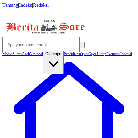
Tentang
|
Indeks
|
Redaksi
Olahraga
Medan
Sumut
Aceh
Nasional
Pendidikan
Opini
Gaya Hidup
Ekonomi
Editorial