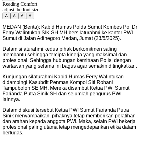
Reading Comfort
adjust the font size
A
A
A
A
MEDAN (Berita): Kabid Humas Polda Sumut Kombes Pol Dr
Ferry Walintukan SIK SH MH bersilaturahmi ke kantor PWI
Sumut di Jalan Adinegoro Medan, Jumat (23/5/2025).
Dalam silaturahmi kedua pihak berkomitmen saling
membantu sehingga tercipta kinerja yang maksimal dan
profesional. Sehingga hubungan kemitraan Polisi dengan
wartawan yang selama ini bagus agar semakin ditingkatkan.
Kunjungan silaturahmi Kabid Humas Ferry Walintukan
didampingi Kasubdit Penmas Kompol Siti Rohani
Tampubolon SE MH. Mereka disambut Ketua PWI Sumut
Farianda Putra Sinik SH dan sejumlah pengurus PWI
lainnya.
Dalam diskusi tersebut Ketua PWI Sumut Farianda Putra
Sinik menyampaikan, pihaknya tetap memberikan pelatihan
dan arahan kepada anggota PWI. Maka, selain PWI bekerja
profesional paling utama tetap mengedepankan etika dalam
bertugas.