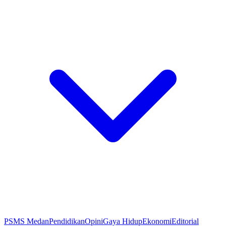
PSMS Medan
Pendidikan
Opini
Gaya Hidup
Ekonomi
Editorial