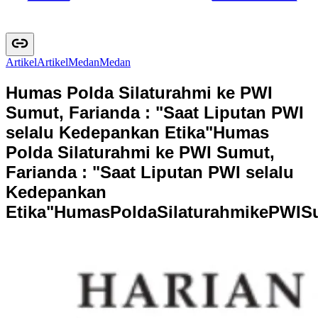
Artikel
A
r
t
i
k
e
l
Medan
M
e
d
a
n
Humas Polda Silaturahmi ke PWI
Sumut, Farianda : "Saat Liputan PWI
selalu Kedepankan Etika"
Humas
Polda Silaturahmi ke PWI Sumut,
Farianda : "Saat Liputan PWI selalu
Kedepankan
Etika"
H
u
m
a
s
P
o
l
d
a
S
i
l
a
t
u
r
a
h
m
i
k
e
P
W
I
S