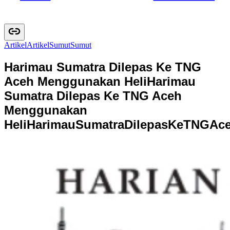
Artikel
A
r
t
i
k
e
l
Sumut
S
u
m
u
t
Harimau Sumatra Dilepas Ke TNG
Aceh Menggunakan Heli
Harimau
Sumatra Dilepas Ke TNG Aceh
Menggunakan
Heli
H
a
r
i
m
a
u
S
u
m
a
t
r
a
D
i
l
e
p
a
s
K
e
T
N
G
A
c