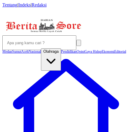
Tentang
|
Indeks
|
Redaksi
Olahraga
Medan
Sumut
Aceh
Nasional
Pendidikan
Opini
Gaya Hidup
Ekonomi
Editorial