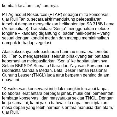
kembali ke alam liar," tururnya.
PT Agincourt Resources (PTAR) sebagai mitra konservasi,
ujar Ruli Tanio, secara aktif mendukung pelepasliaran
tersebut dengan menyediakan helikopter tipe SA 315B Lama
(Aerospatiale). Translokasi “Senja” menggunakan metode
longline – kandang digantung di badan helikopeter – yang
sesuai dengan kondisi medan dan mampu meminimalkan
dampak terhadap vegetasi.
Atas suksesnya pelepasluaran harimau sumatera tersebut,
Ruli Tanio, mengapresiasi seluruh pihak yang terlibat atas
keberhasilan melepasliarkan “Senja” ke habitat alaminya.
Selain BBKSDA Sumatra Utara dan Yayasan Parsamuhan
Bodhicitta Mandala Medan, Balai Besar Taman Nasional
Gunung Leuser (TNGL) juga turut berperan penting dalam
upaya ini.
"
Kesuksesan konservasi ini tidak mungkin tercapai tanpa
kolaborasi erat antara berbagai pihak, mulai dari pemerintah,
lembaga konservasi, dan masyarakat sekitar TNGL. Dengan
kerja sama ini, kami yakin bahwa kita dapat menciptakan
masa depan yang lebih harmonis antara manusia dan alam,"
ujar Ruli.
"