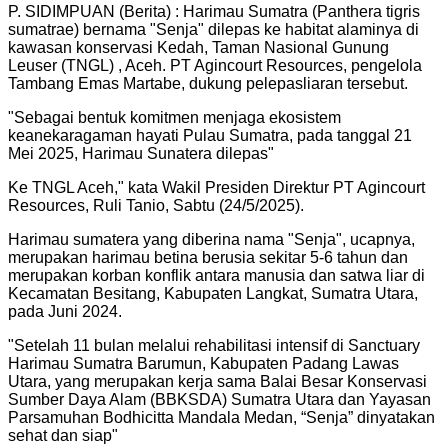
P. SIDIMPUAN (Berita) : Harimau Sumatra (Panthera tigris
sumatrae) bernama "Senja" dilepas ke habitat alaminya di
kawasan konservasi Kedah, Taman Nasional Gunung
Leuser (TNGL) , Aceh. PT Agincourt Resources, pengelola
Tambang Emas Martabe, dukung pelepasliaran tersebut.
"
Sebagai bentuk komitmen menjaga ekosistem
keanekaragaman hayati Pulau Sumatra, pada tanggal 21
Mei 2025, Harimau Sunatera dilepas
"
Ke TNGL Aceh," kata Wakil Presiden Direktur PT Agincourt
Resources, Ruli Tanio, Sabtu (24/5/2025).
Harimau sumatera yang diberina nama "Senja", ucapnya,
merupakan harimau betina berusia sekitar 5-6 tahun dan
merupakan korban konflik antara manusia dan satwa liar di
Kecamatan Besitang, Kabupaten Langkat, Sumatra Utara,
pada Juni 2024.
"
Setelah 11 bulan melalui rehabilitasi intensif di Sanctuary
Harimau Sumatra Barumun, Kabupaten Padang Lawas
Utara, yang merupakan kerja sama Balai Besar Konservasi
Sumber Daya Alam (BBKSDA) Sumatra Utara dan Yayasan
Parsamuhan Bodhicitta Mandala Medan, “Senja” dinyatakan
sehat dan siap
"