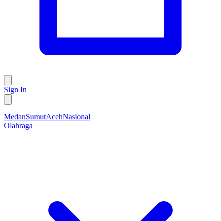
Sign In
Medan
Sumut
Aceh
Nasional
Olahraga