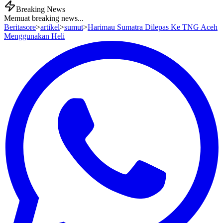
Breaking News
Memuat breaking news...
Beritasore
>
artikel
>
sumut
>
Harimau Sumatra Dilepas Ke TNG Aceh
Menggunakan Heli