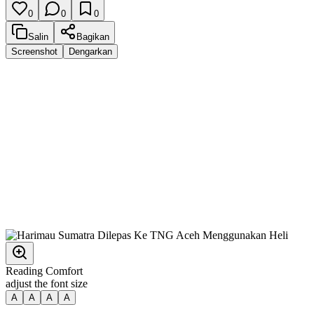
0
0
0
Salin
Bagikan
Screenshot
Dengarkan
Reading Comfort
adjust the font size
A
A
A
A