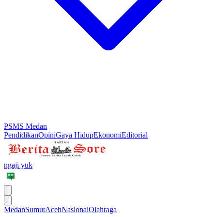
PSMS Medan
Pendidikan
Opini
Gaya Hidup
Ekonomi
Editorial
ngaji yuk
Medan
Sumut
Aceh
Nasional
Olahraga