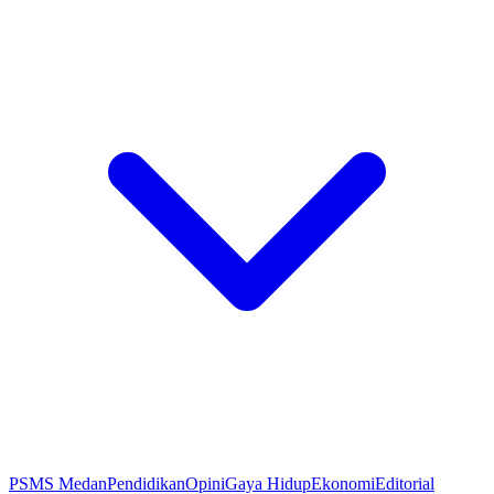
PSMS Medan
Pendidikan
Opini
Gaya Hidup
Ekonomi
Editorial