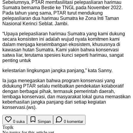
Sebelumnya, PTAR memfasilitasi pelepasliaran harimau
Sumatra bernama Bestie ke TNGL pada November 2022.
Pada tahun yang sama, PTAR turut mendukung
pelepasliaran dua harimau Sumatra ke Zona Inti Taman
Nasional Kerinci Seblat. Jambi.
“Upaya pelepasliaran harimau Sumatra yang kami dukung
secara konsisten ini adalah wujud nyata komitmen kami
dalam menjaga keseimbangan ekosistem, khususnya di
kawasan hutan Sumatra. Kami yakin bahwa konservasi
satwa liar, terutama spesies kunci seperti harimau, sangat
penting untuk
kelestarian lingkungan jangka panjang,” kata Sanny.
Ia juga menegaskan bahwa program konservasi yang
didukung PTAR selalu melibatkan pendekatan kolaboratif
dengan berbagai pihak, termasuk pemerintah daerah,
lembaga konservasi, dan masyarakat lokal guna memastikan
keberhasilan jangka panjang dari setiap kegiatan
konservasi.(ws).
0
suka
Simpan
0
komentar
Topik
No topics for this article yet.