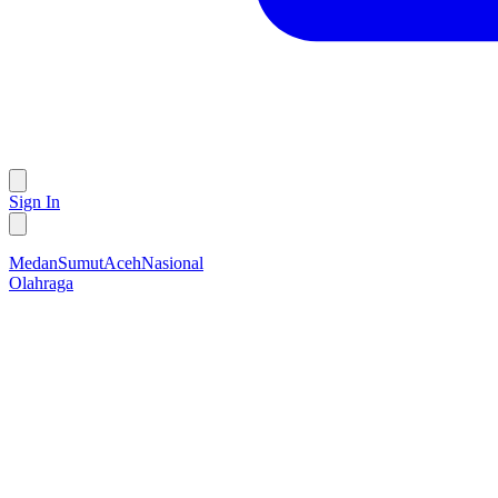
Sign In
Medan
Sumut
Aceh
Nasional
Olahraga