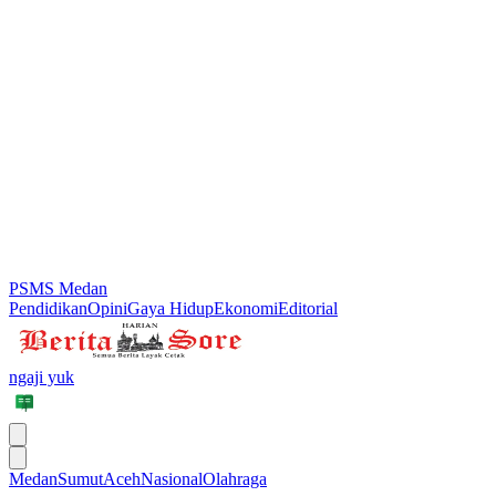
PSMS Medan
Pendidikan
Opini
Gaya Hidup
Ekonomi
Editorial
ngaji yuk
Medan
Sumut
Aceh
Nasional
Olahraga