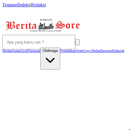
Tentang
|
Indeks
|
Redaksi
Olahraga
Medan
Sumut
Aceh
Nasional
Pendidikan
Opini
Gaya Hidup
Ekonomi
Editorial