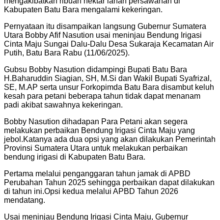
mengakibatkan ribuan hektar lahan persawahan di
Kabupaten Batu Bara mengalami kekeringan.
Pernyataan itu disampaikan langsung Gubernur Sumatera
Utara Bobby Afif Nasution usai meninjau Bendung Irigasi
Cinta Maju Sungai Dalu-Dalu Desa Sukaraja Kecamatan Air
Putih, Batu Bara Rabu (11/06/2025).
Gubsu Bobby Nasution didampingi Bupati Batu Bara
H.Baharuddin Siagian, SH, M.Si dan Wakil Bupati Syafrizal,
SE, M.AP serta unsur Forkopimda Batu Bara disambut keluh
kesah para petani beberapa tahun tidak dapat menanam
padi akibat sawahnya kekeringan.
Bobby Nasution dihadapan Para Petani akan segera
melakukan perbaikan Bendung Irigasi Cinta Maju yang
jebol.Katanya ada dua opsi yang akan dilakukan Pemerintah
Provinsi Sumatera Utara untuk melakukan perbaikan
bendung irigasi di Kabupaten Batu Bara.
Pertama melalui penganggaran tahun jamak di APBD
Perubahan Tahun 2025 sehingga perbaikan dapat dilakukan
di tahun ini.Opsi kedua melalui APBD Tahun 2026
mendatang.
Usai meninjau Bendung Irigasi Cinta Maju, Gubernur