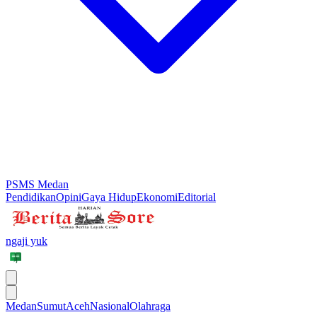
PSMS Medan
Pendidikan
Opini
Gaya Hidup
Ekonomi
Editorial
ngaji yuk
Medan
Sumut
Aceh
Nasional
Olahraga