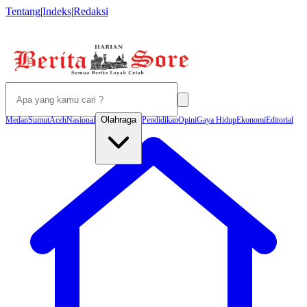
Tentang
|
Indeks
|
Redaksi
Olahraga
Medan
Sumut
Aceh
Nasional
Pendidikan
Opini
Gaya Hidup
Ekonomi
Editorial