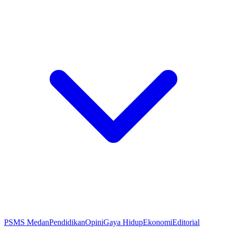
PSMS Medan
Pendidikan
Opini
Gaya Hidup
Ekonomi
Editorial