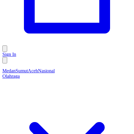
Sign In
Medan
Sumut
Aceh
Nasional
Olahraga