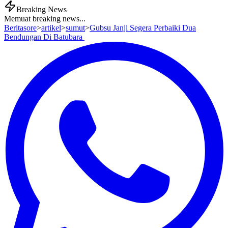
Breaking News
Memuat breaking news...
Beritasore
>
artikel
>
sumut
>
Gubsu Janji Segera Perbaiki Dua
Bendungan Di Batubara