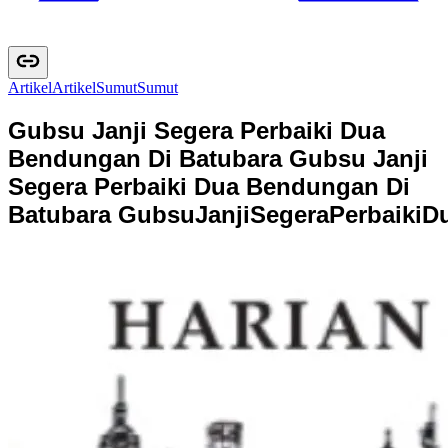
Artikel
A
r
t
i
k
e
l
Sumut
S
u
m
u
t
Gubsu Janji Segera Perbaiki Dua
Bendungan Di Batubara
Gubsu Janji
Segera Perbaiki Dua Bendungan Di
Batubara
G
u
b
s
u
J
a
n
j
i
S
e
g
e
r
a
P
e
r
b
a
i
k
i
D