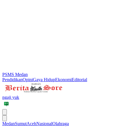
PSMS Medan
Pendidikan
Opini
Gaya Hidup
Ekonomi
Editorial
ngaji yuk
Medan
Sumut
Aceh
Nasional
Olahraga