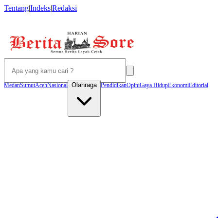
Tentang
|
Indeks
|
Redaksi
Olahraga
Medan
Sumut
Aceh
Nasional
Pendidikan
Opini
Gaya Hidup
Ekonomi
Editorial