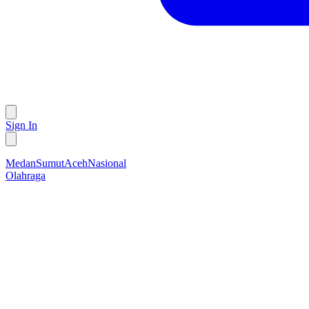
Sign In
Medan
Sumut
Aceh
Nasional
Olahraga