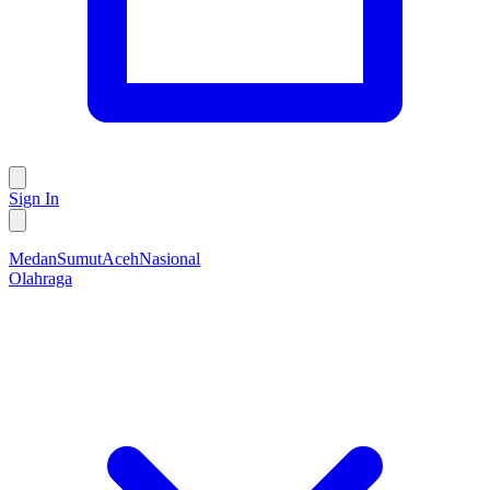
Sign In
Medan
Sumut
Aceh
Nasional
Olahraga