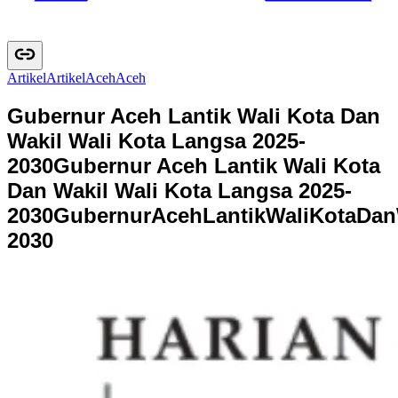
Artikel
A
r
t
i
k
e
l
Aceh
A
c
e
h
Gubernur Aceh Lantik Wali Kota Dan
Wakil Wali Kota Langsa 2025-
2030
Gubernur Aceh Lantik Wali Kota
Dan Wakil Wali Kota Langsa 2025-
2030
G
u
b
e
r
n
u
r
A
c
e
h
L
a
n
t
i
k
W
a
l
i
K
o
t
a
D
a
n
2
0
3
0