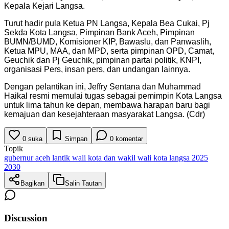
Kepala Kejari Langsa.
Turut hadir pula Ketua PN Langsa, Kepala Bea Cukai, Pj
Sekda Kota Langsa, Pimpinan Bank Aceh, Pimpinan
BUMN/BUMD, Komisioner KIP, Bawaslu, dan Panwaslih,
Ketua MPU, MAA, dan MPD, serta pimpinan OPD, Camat,
Geuchik dan Pj Geuchik, pimpinan partai politik, KNPI,
organisasi Pers, insan pers, dan undangan lainnya.
Dengan pelantikan ini, Jeffry Sentana dan Muhammad
Haikal resmi memulai tugas sebagai pemimpin Kota Langsa
untuk lima tahun ke depan, membawa harapan baru bagi
kemajuan dan kesejahteraan masyarakat Langsa. (Cdr)
0
suka
Simpan
0
komentar
Topik
gubernur aceh lantik wali kota dan wakil wali kota langsa 2025
2030
Bagikan
Salin Tautan
Discussion