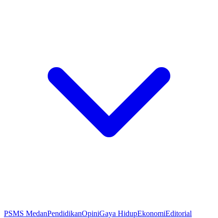
PSMS Medan
Pendidikan
Opini
Gaya Hidup
Ekonomi
Editorial