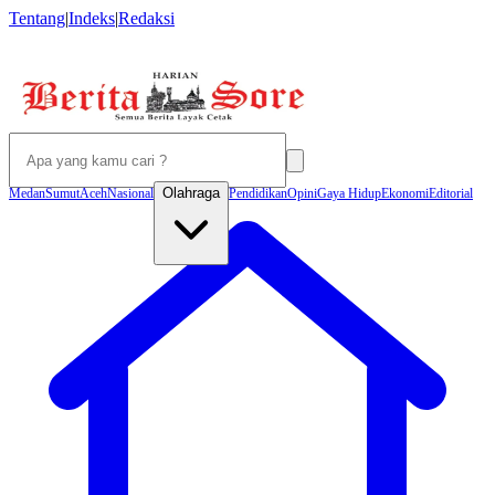
Tentang
|
Indeks
|
Redaksi
Olahraga
Medan
Sumut
Aceh
Nasional
Pendidikan
Opini
Gaya Hidup
Ekonomi
Editorial