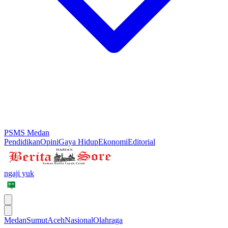
PSMS Medan
Pendidikan
Opini
Gaya Hidup
Ekonomi
Editorial
ngaji yuk
Medan
Sumut
Aceh
Nasional
Olahraga