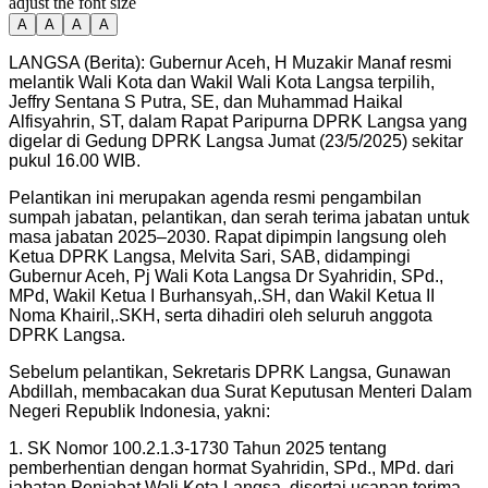
adjust the font size
A
A
A
A
LANGSA (Berita): Gubernur Aceh, H Muzakir Manaf resmi
melantik Wali Kota dan Wakil Wali Kota Langsa terpilih,
Jeffry Sentana S Putra, SE, dan Muhammad Haikal
Alfisyahrin, ST, dalam Rapat Paripurna DPRK Langsa yang
digelar di Gedung DPRK Langsa Jumat (23/5/2025) sekitar
pukul 16.00 WIB.
Pelantikan ini merupakan agenda resmi pengambilan
sumpah jabatan, pelantikan, dan serah terima jabatan untuk
masa jabatan 2025–2030. Rapat dipimpin langsung oleh
Ketua DPRK Langsa, Melvita Sari, SAB, didampingi
Gubernur Aceh, Pj Wali Kota Langsa Dr Syahridin, SPd.,
MPd, Wakil Ketua I Burhansyah,.SH, dan Wakil Ketua II
Noma Khairil,.SKH, serta dihadiri oleh seluruh anggota
DPRK Langsa.
Sebelum pelantikan, Sekretaris DPRK Langsa, Gunawan
Abdillah, membacakan dua Surat Keputusan Menteri Dalam
Negeri Republik Indonesia, yakni:
1. SK Nomor 100.2.1.3-1730 Tahun 2025 tentang
pemberhentian dengan hormat Syahridin, SPd., MPd. dari
jabatan Penjabat Wali Kota Langsa, disertai ucapan terima