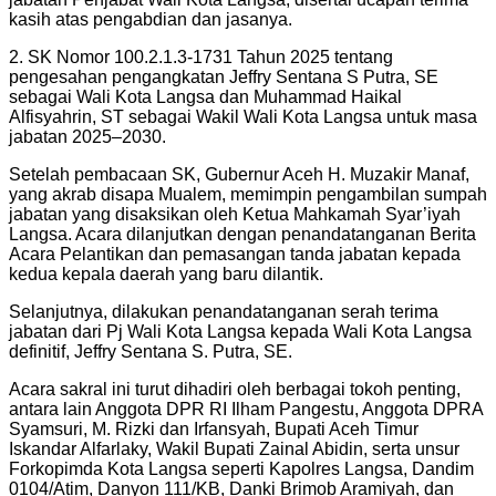
kasih atas pengabdian dan jasanya.
2. SK Nomor 100.2.1.3-1731 Tahun 2025 tentang
pengesahan pengangkatan Jeffry Sentana S Putra, SE
sebagai Wali Kota Langsa dan Muhammad Haikal
Alfisyahrin, ST sebagai Wakil Wali Kota Langsa untuk masa
jabatan 2025–2030.
Setelah pembacaan SK, Gubernur Aceh H. Muzakir Manaf,
yang akrab disapa Mualem, memimpin pengambilan sumpah
jabatan yang disaksikan oleh Ketua Mahkamah Syar’iyah
Langsa. Acara dilanjutkan dengan penandatanganan Berita
Acara Pelantikan dan pemasangan tanda jabatan kepada
kedua kepala daerah yang baru dilantik.
Selanjutnya, dilakukan penandatanganan serah terima
jabatan dari Pj Wali Kota Langsa kepada Wali Kota Langsa
definitif, Jeffry Sentana S. Putra, SE.
Acara sakral ini turut dihadiri oleh berbagai tokoh penting,
antara lain Anggota DPR RI Ilham Pangestu, Anggota DPRA
Syamsuri, M. Rizki dan Irfansyah, Bupati Aceh Timur
Iskandar Alfarlaky, Wakil Bupati Zainal Abidin, serta unsur
Forkopimda Kota Langsa seperti Kapolres Langsa, Dandim
0104/Atim, Danyon 111/KB, Danki Brimob Aramiyah, dan