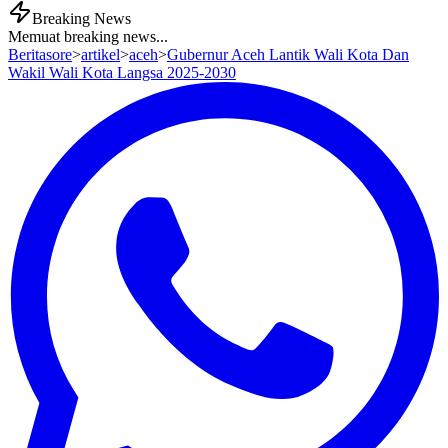
Breaking News
Memuat breaking news...
Beritasore
>
artikel
>
aceh
>
Gubernur Aceh Lantik Wali Kota Dan
Wakil Wali Kota Langsa 2025-2030