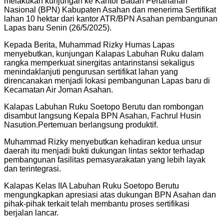
melakukan kunjungan ke Kantor Badan Pertanahan
Nasional (BPN) Kabupaten Asahan dan menerima Sertifikat
lahan 10 hektar dari kantor ATR/BPN Asahan pembangunan
Lapas baru Senin (26/5/2025).
Kepada Berita, Muhammad Rizky Humas Lapas
menyebutkan, kunjungan Kalapas Labuhan Ruku dalam
rangka memperkuat sinergitas antarinstansi sekaligus
menindaklanjuti pengurusan sertifikat lahan yang
direncanakan menjadi lokasi pembangunan Lapas baru di
Kecamatan Air Joman Asahan.
Kalapas Labuhan Ruku Soetopo Berutu dan rombongan
disambut langsung Kepala BPN Asahan, Fachrul Husin
Nasution.Pertemuan berlangsung produktif.
Muhammad Rizky menyebutkan kehadiran kedua unsur
daerah itu menjadi bukti dukungan lintas sektor terhadap
pembangunan fasilitas pemasyarakatan yang lebih layak
dan terintegrasi.
Kalapas Kelas IIA Labuhan Ruku Soetopo Berutu
mengungkapkan apresiasi atas dukungan BPN Asahan dan
pihak-pihak terkait telah membantu proses sertifikasi
berjalan lancar.