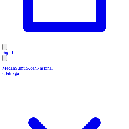
Sign In
Medan
Sumut
Aceh
Nasional
Olahraga