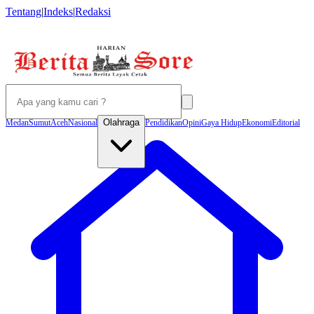
Tentang
|
Indeks
|
Redaksi
Olahraga
Medan
Sumut
Aceh
Nasional
Pendidikan
Opini
Gaya Hidup
Ekonomi
Editorial