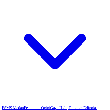
PSMS Medan
Pendidikan
Opini
Gaya Hidup
Ekonomi
Editorial