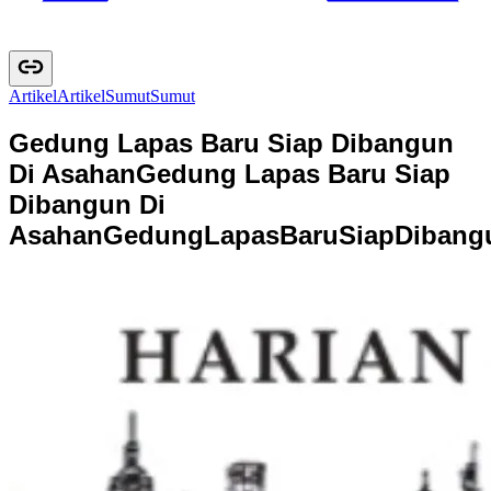
Artikel
A
r
t
i
k
e
l
Sumut
S
u
m
u
t
Gedung Lapas Baru Siap Dibangun
Di Asahan
Gedung Lapas Baru Siap
Dibangun Di
Asahan
G
e
d
u
n
g
L
a
p
a
s
B
a
r
u
S
i
a
p
D
i
b
a
n
g