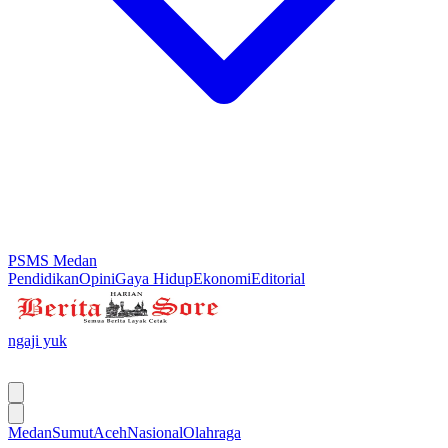
PSMS Medan
Pendidikan
Opini
Gaya Hidup
Ekonomi
Editorial
ngaji yuk
Medan
Sumut
Aceh
Nasional
Olahraga