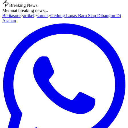
Breaking News
Memuat breaking news...
Beritasore
>
artikel
>
sumut
>
Gedung Lapas Baru Siap Dibangun Di
Asahan