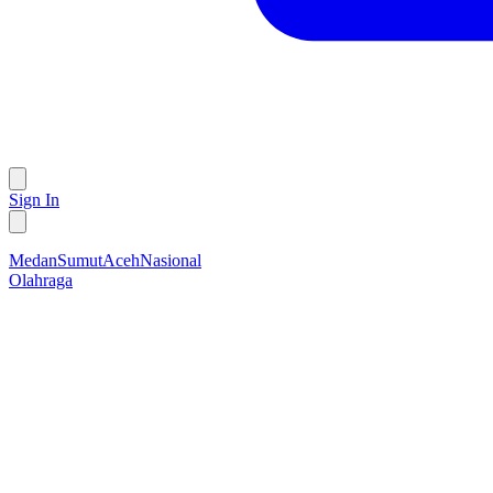
Sign In
Medan
Sumut
Aceh
Nasional
Olahraga