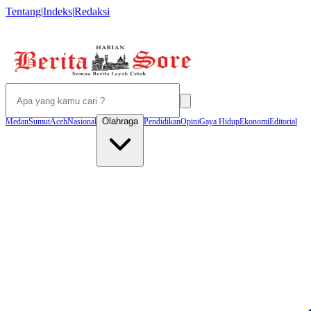
Tentang
|
Indeks
|
Redaksi
Olahraga
Medan
Sumut
Aceh
Nasional
Pendidikan
Opini
Gaya Hidup
Ekonomi
Editorial