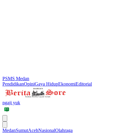
PSMS Medan
Pendidikan
Opini
Gaya Hidup
Ekonomi
Editorial
ngaji yuk
Medan
Sumut
Aceh
Nasional
Olahraga