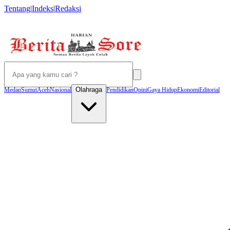
Tentang
|
Indeks
|
Redaksi
Olahraga
Medan
Sumut
Aceh
Nasional
Pendidikan
Opini
Gaya Hidup
Ekonomi
Editorial