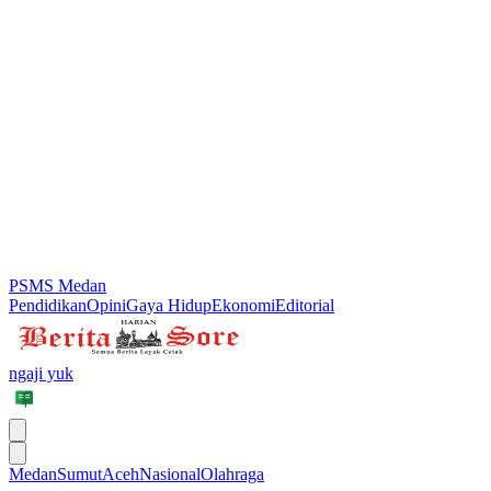
PSMS Medan
Pendidikan
Opini
Gaya Hidup
Ekonomi
Editorial
ngaji yuk
Medan
Sumut
Aceh
Nasional
Olahraga