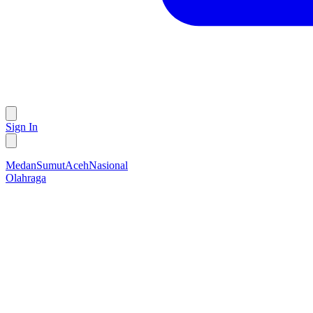
Sign In
Medan
Sumut
Aceh
Nasional
Olahraga