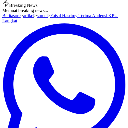
Breaking News
Memuat breaking news...
Beritasore
>
artikel
>
sumut
>
Faisal Hasrimy Terima Audensi KPU
Langkat