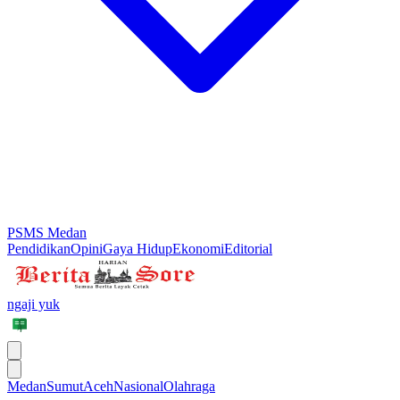
PSMS Medan
Pendidikan
Opini
Gaya Hidup
Ekonomi
Editorial
ngaji yuk
Medan
Sumut
Aceh
Nasional
Olahraga