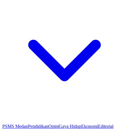
PSMS Medan
Pendidikan
Opini
Gaya Hidup
Ekonomi
Editorial