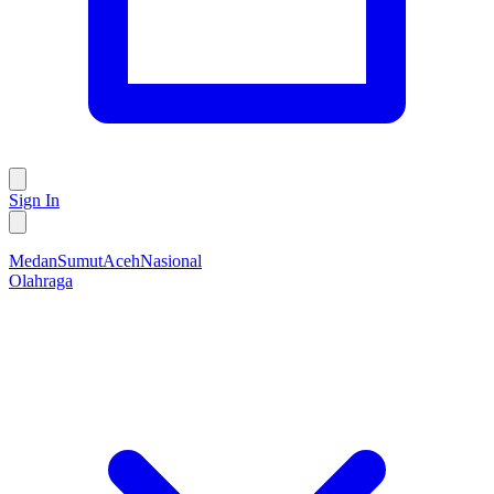
Sign In
Medan
Sumut
Aceh
Nasional
Olahraga