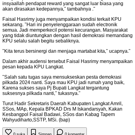
insyaallah pendapat reward yang sangat luar biasa yang
akan dirasakan kedepannya," tambahnya .
"
Faisal Hasrimy juga menyampaikan kondisi terkait KPU
sekarang. "Hari ini penyelenggaraan sudah electronik
semua. Jadi memperkecil potensi kecurangan. Masyarakat
yang tidak diuntungkan dengan hasil demokrasi memandang
KPU selalu salah begitu sebaliknya.
"
Kita terus bersinergi dan menjaga martabat kita," ucapnya.
"
Dalam akhir audensi tersebut Faisal Hasrimy menyampaikan
pesan kepada KPU Langkat.
"
Salah satu tugas saya mensukseskan pesta demokrasi
pilkada 2024 nanti. Saya mau KPU jadi rumah yang baik,
Karena sukses saya Pj Bupati Langkat tergantung
suksesnya pilkada nanti," tukasnya.
"
Turut Hadir Sekretaris Daerah Kabupaten Langkat Amril,
SSos, MAp, Kepala BPKAD Drs M Iskandarsyah, Kakan
Kesbangpol Faisal Badawi, SSos dan Kabag Tapem
Wahyudiharto,SSTP, MSi. (bap)
0
suka
Simpan
0
komentar