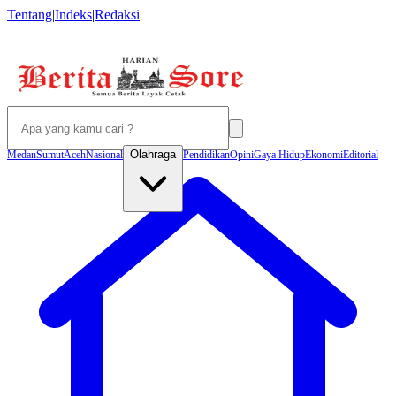
Tentang
|
Indeks
|
Redaksi
Olahraga
Medan
Sumut
Aceh
Nasional
Pendidikan
Opini
Gaya Hidup
Ekonomi
Editorial