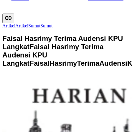
Artikel
A
r
t
i
k
e
l
Sumut
S
u
m
u
t
Faisal Hasrimy Terima Audensi KPU
Langkat
Faisal Hasrimy Terima
Audensi KPU
Langkat
F
a
i
s
a
l
H
a
s
r
i
m
y
T
e
r
i
m
a
A
u
d
e
n
s
i