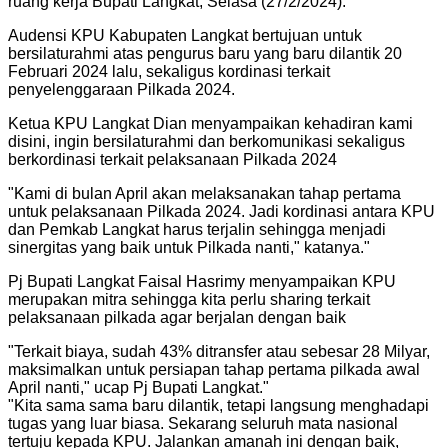
ruang kerja Bupati Langkat, Selasa (27/2/2024).
Audensi KPU Kabupaten Langkat bertujuan untuk
bersilaturahmi atas pengurus baru yang baru dilantik 20
Februari 2024 lalu, sekaligus kordinasi terkait
penyelenggaraan Pilkada 2024.
Ketua KPU Langkat Dian menyampaikan kehadiran kami
disini, ingin bersilaturahmi dan berkomunikasi sekaligus
berkordinasi terkait pelaksanaan Pilkada 2024
"
Kami di bulan April akan melaksanakan tahap pertama
untuk pelaksanaan Pilkada 2024. Jadi kordinasi antara KPU
dan Pemkab Langkat harus terjalin sehingga menjadi
sinergitas yang baik untuk Pilkada nanti," katanya.
"
Pj Bupati Langkat Faisal Hasrimy menyampaikan KPU
merupakan mitra sehingga kita perlu sharing terkait
pelaksanaan pilkada agar berjalan dengan baik
"
Terkait biaya, sudah 43% ditransfer atau sebesar 28 Milyar,
maksimalkan untuk persiapan tahap pertama pilkada awal
April nanti," ucap Pj Bupati Langkat.
"
"
Kita sama sama baru dilantik, tetapi langsung menghadapi
tugas yang luar biasa. Sekarang seluruh mata nasional
tertuju kepada KPU. Jalankan amanah ini dengan baik,