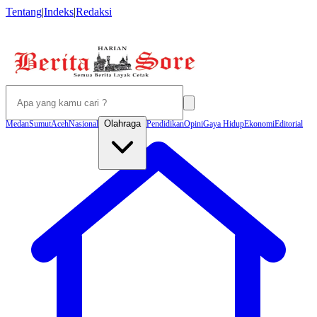
Tentang
|
Indeks
|
Redaksi
Olahraga
Medan
Sumut
Aceh
Nasional
Pendidikan
Opini
Gaya Hidup
Ekonomi
Editorial