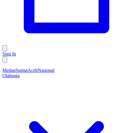
Sign In
Medan
Sumut
Aceh
Nasional
Olahraga