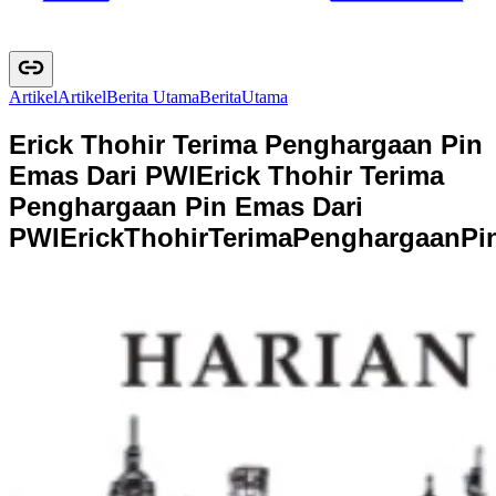
Artikel
A
r
t
i
k
e
l
Berita Utama
B
e
r
i
t
a
U
t
a
m
a
Erick Thohir Terima Penghargaan Pin
Emas Dari PWI
Erick Thohir Terima
Penghargaan Pin Emas Dari
PWI
E
r
i
c
k
T
h
o
h
i
r
T
e
r
i
m
a
P
e
n
g
h
a
r
g
a
a
n
P
i