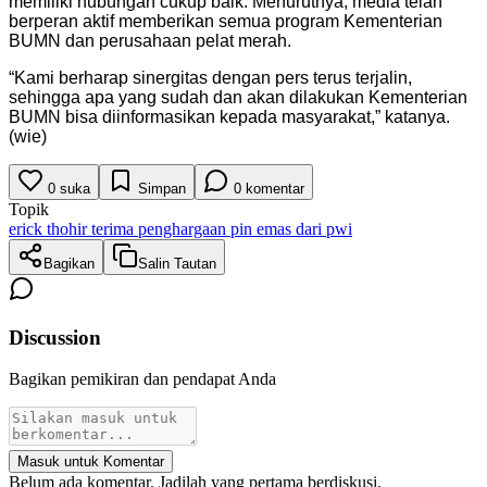
memiliki hubungan cukup baik. Menurutnya, media telah
berperan aktif memberikan semua program Kementerian
BUMN dan perusahaan pelat merah.
“Kami berharap sinergitas dengan pers terus terjalin,
sehingga apa yang sudah dan akan dilakukan Kementerian
BUMN bisa diinformasikan kepada masyarakat,” katanya.
(wie)
0
suka
Simpan
0
komentar
Topik
erick thohir terima penghargaan pin emas dari pwi
Bagikan
Salin Tautan
Discussion
Bagikan pemikiran dan pendapat Anda
Masuk untuk Komentar
Belum ada komentar. Jadilah yang pertama berdiskusi.