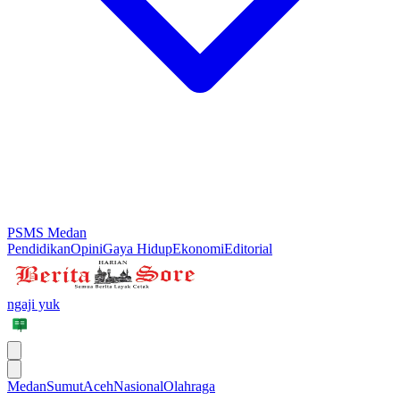
PSMS Medan
Pendidikan
Opini
Gaya Hidup
Ekonomi
Editorial
ngaji yuk
Medan
Sumut
Aceh
Nasional
Olahraga