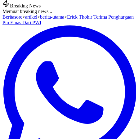
Breaking News
Memuat breaking news...
Beritasore
>
artikel
>
berita-utama
>
Erick Thohir Terima Penghargaan
Pin Emas Dari PWI