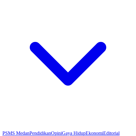
PSMS Medan
Pendidikan
Opini
Gaya Hidup
Ekonomi
Editorial