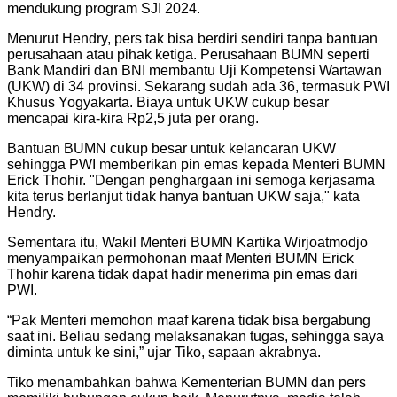
mendukung program SJI 2024.
Menurut Hendry, pers tak bisa berdiri sendiri tanpa bantuan
perusahaan atau pihak ketiga. Perusahaan BUMN seperti
Bank Mandiri dan BNI membantu Uji Kompetensi Wartawan
(UKW) di 34 provinsi. Sekarang sudah ada 36, termasuk PWI
Khusus Yogyakarta. Biaya untuk UKW cukup besar
mencapai kira-kira Rp2,5 juta per orang.
Bantuan BUMN cukup besar untuk kelancaran UKW
sehingga PWI memberikan pin emas kepada Menteri BUMN
Erick Thohir. "Dengan penghargaan ini semoga kerjasama
kita terus berlanjut tidak hanya bantuan UKW saja," kata
Hendry.
Sementara itu, Wakil Menteri BUMN Kartika Wirjoatmodjo
menyampaikan permohonan maaf Menteri BUMN Erick
Thohir karena tidak dapat hadir menerima pin emas dari
PWI.
“Pak Menteri memohon maaf karena tidak bisa bergabung
saat ini. Beliau sedang melaksanakan tugas, sehingga saya
diminta untuk ke sini,” ujar Tiko, sapaan akrabnya.
Tiko menambahkan bahwa Kementerian BUMN dan pers