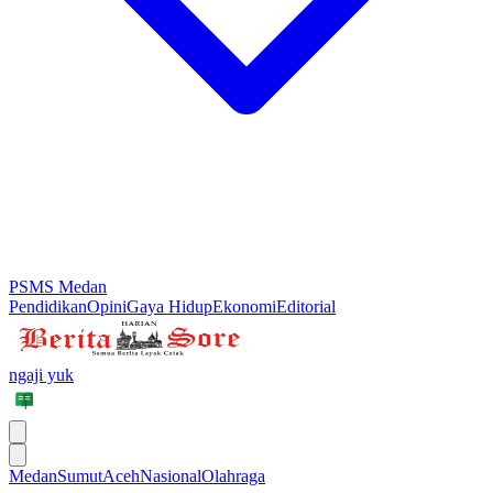
PSMS Medan
Pendidikan
Opini
Gaya Hidup
Ekonomi
Editorial
ngaji yuk
Medan
Sumut
Aceh
Nasional
Olahraga