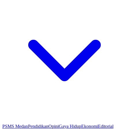
PSMS Medan
Pendidikan
Opini
Gaya Hidup
Ekonomi
Editorial