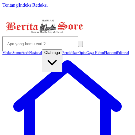
Tentang
|
Indeks
|
Redaksi
Olahraga
Medan
Sumut
Aceh
Nasional
Pendidikan
Opini
Gaya Hidup
Ekonomi
Editorial