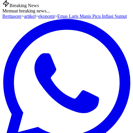
Breaking News
Memuat breaking news...
Beritasore
>
artikel
>
ekonomi
>
Emas Laris Manis Picu Inflasi Sumut