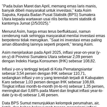
"
Pada bulan Maret dan April, memang emas laris manis,
banyak dibeli masyarakat untuk investasi," kata Asim
Saputra, Kepala Badan Pusat Statistik (BPS) Sumatera
Utara kepada wartawan usai rilis berita resmi statistik di
kantornya Jumat (2/5/2025).
"
Menurut Asim, harga emas terus berfluktuasi, namun
cenderung naik sehingga masyarakat menilai investasi emas
berpotensi tidak merugikan. "Saat ini investasi emas paling
aman dibanding lainnya seperti properti," terang Asim.
Asim menjelaskan pada April 2025, inflasi year-on-year (y-
on-y) di Provinsi Sumatera Utara sebesar 2,09 persen
dengan Indeks Harga Konsumen (IHK) sebesar 108,82.
Inflasi y-on-y tertinggi terjadi di Kota Pematangsiantar
sebesar 3,54 persen dengan IHK sebesar 110,71,
sedangkan inflasi y-on-y yang terendah terjadi di Kabupaten
Karo sebesar 1,03 persen dengan IHK sebesar 108,69.
Tingkat inflasi month-to-month (m-to-m) sebesar 1,35 persen,
meningkat dari 0,68% pada Maret dan tingkat inflasi year-to-
date (y-to-d) sebesar 1,46 persen.
Data BPS Sumut menunjukkan kelompok perumahan, air,