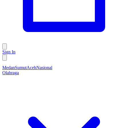
Sign In
Medan
Sumut
Aceh
Nasional
Olahraga