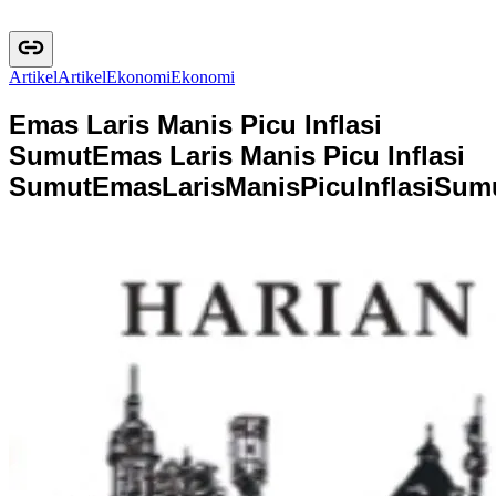
Artikel
A
r
t
i
k
e
l
Ekonomi
E
k
o
n
o
m
i
Emas Laris Manis Picu Inflasi
Sumut
Emas Laris Manis Picu Inflasi
Sumut
E
m
a
s
L
a
r
i
s
M
a
n
i
s
P
i
c
u
I
n
f
l
a
s
i
S
u
m