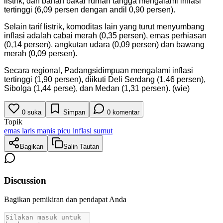
listrik, dan bahan bakar rumah tangga mengalami inflasi
tertinggi (6,09 persen dengan andil 0,90 persen).
Selain tarif listrik, komoditas lain yang turut menyumbang
inflasi adalah cabai merah (0,35 persen), emas perhiasan
(0,14 persen), angkutan udara (0,09 persen) dan bawang
merah (0,09 persen).
Secara regional, Padangsidimpuan mengalami inflasi
tertinggi (1,90 persen), diikuti Deli Serdang (1,46 persen),
Sibolga (1,44 perse), dan Medan (1,31 persen). (wie)
0
suka
Simpan
0
komentar
Topik
emas laris manis picu inflasi sumut
Bagikan
Salin Tautan
Discussion
Bagikan pemikiran dan pendapat Anda