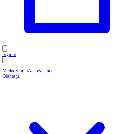
Sign In
Medan
Sumut
Aceh
Nasional
Olahraga