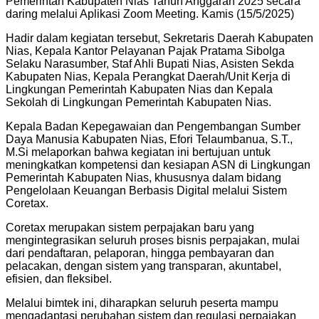
Pemerintah Kabupaten Nias Tahun Anggaran 2025 secara
daring melalui Aplikasi Zoom Meeting. Kamis (15/5/2025)
Hadir dalam kegiatan tersebut, Sekretaris Daerah Kabupaten
Nias, Kepala Kantor Pelayanan Pajak Pratama Sibolga
Selaku Narasumber, Staf Ahli Bupati Nias, Asisten Sekda
Kabupaten Nias, Kepala Perangkat Daerah/Unit Kerja di
Lingkungan Pemerintah Kabupaten Nias dan Kepala
Sekolah di Lingkungan Pemerintah Kabupaten Nias.
Kepala Badan Kepegawaian dan Pengembangan Sumber
Daya Manusia Kabupaten Nias, Efori Telaumbanua, S.T.,
M.Si melaporkan bahwa kegiatan ini bertujuan untuk
meningkatkan kompetensi dan kesiapan ASN di Lingkungan
Pemerintah Kabupaten Nias, khususnya dalam bidang
Pengelolaan Keuangan Berbasis Digital melalui Sistem
Coretax.
Coretax merupakan sistem perpajakan baru yang
mengintegrasikan seluruh proses bisnis perpajakan, mulai
dari pendaftaran, pelaporan, hingga pembayaran dan
pelacakan, dengan sistem yang transparan, akuntabel,
efisien, dan fleksibel.
Melalui bimtek ini, diharapkan seluruh peserta mampu
mengadaptasi perubahan sistem dan regulasi perpajakan