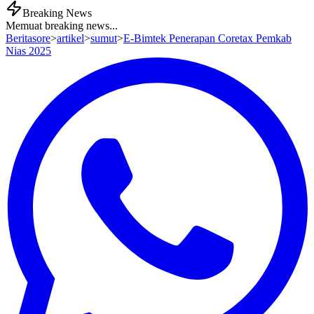
Breaking News
Memuat breaking news...
Beritasore
>
artikel
>
sumut
>
E-Bimtek Penerapan Coretax Pemkab
Nias 2025