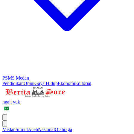
PSMS Medan
Pendidikan
Opini
Gaya Hidup
Ekonomi
Editorial
ngaji yuk
Medan
Sumut
Aceh
Nasional
Olahraga