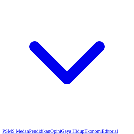
PSMS Medan
Pendidikan
Opini
Gaya Hidup
Ekonomi
Editorial