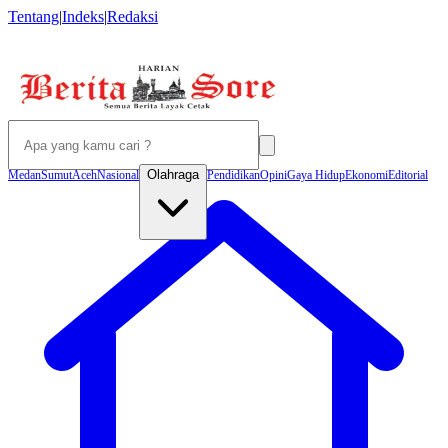
Tentang
|
Indeks
|
Redaksi
Olahraga
Medan
Sumut
Aceh
Nasional
Pendidikan
Opini
Gaya Hidup
Ekonomi
Editorial