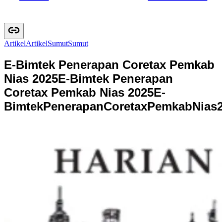
Artikel
A
r
t
i
k
e
l
Sumut
S
u
m
u
t
E-Bimtek Penerapan Coretax Pemkab
Nias 2025
E-Bimtek Penerapan
Coretax Pemkab Nias 2025
E
-
B
i
m
t
e
k
P
e
n
e
r
a
p
a
n
C
o
r
e
t
a
x
P
e
m
k
a
b
N
i
a
s