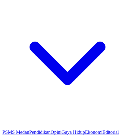
PSMS Medan
Pendidikan
Opini
Gaya Hidup
Ekonomi
Editorial