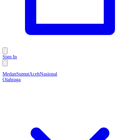
Sign In
Medan
Sumut
Aceh
Nasional
Olahraga