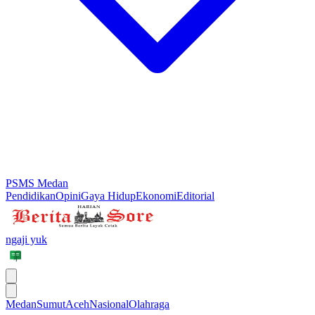
PSMS Medan
Pendidikan
Opini
Gaya Hidup
Ekonomi
Editorial
ngaji yuk
Medan
Sumut
Aceh
Nasional
Olahraga