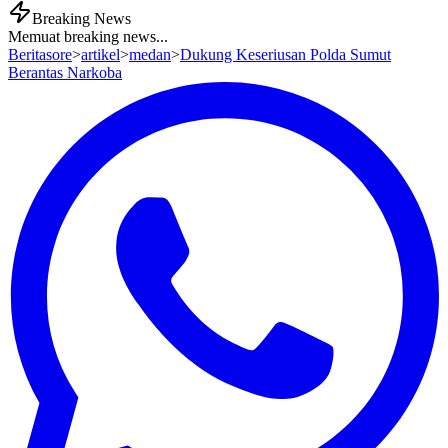
Breaking News
Memuat breaking news...
Beritasore
>
artikel
>
medan
>
Dukung Keseriusan Polda Sumut
Berantas Narkoba