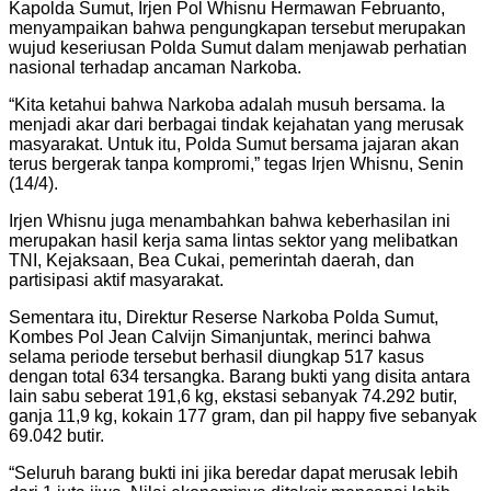
Kapolda Sumut, Irjen Pol Whisnu Hermawan Februanto,
menyampaikan bahwa pengungkapan tersebut merupakan
wujud keseriusan Polda Sumut dalam menjawab perhatian
nasional terhadap ancaman Narkoba.
“Kita ketahui bahwa Narkoba adalah musuh bersama. Ia
menjadi akar dari berbagai tindak kejahatan yang merusak
masyarakat. Untuk itu, Polda Sumut bersama jajaran akan
terus bergerak tanpa kompromi,” tegas Irjen Whisnu, Senin
(14/4).
Irjen Whisnu juga menambahkan bahwa keberhasilan ini
merupakan hasil kerja sama lintas sektor yang melibatkan
TNI, Kejaksaan, Bea Cukai, pemerintah daerah, dan
partisipasi aktif masyarakat.
Sementara itu, Direktur Reserse Narkoba Polda Sumut,
Kombes Pol Jean Calvijn Simanjuntak, merinci bahwa
selama periode tersebut berhasil diungkap 517 kasus
dengan total 634 tersangka. Barang bukti yang disita antara
lain sabu seberat 191,6 kg, ekstasi sebanyak 74.292 butir,
ganja 11,9 kg, kokain 177 gram, dan pil happy five sebanyak
69.042 butir.
“Seluruh barang bukti ini jika beredar dapat merusak lebih