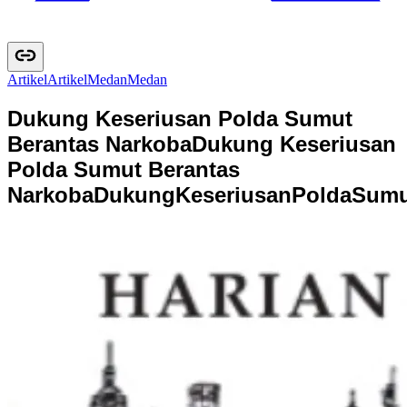
Artikel
A
r
t
i
k
e
l
Medan
M
e
d
a
n
Dukung Keseriusan Polda Sumut
Berantas Narkoba
Dukung Keseriusan
Polda Sumut Berantas
Narkoba
D
u
k
u
n
g
K
e
s
e
r
i
u
s
a
n
P
o
l
d
a
S
u
m