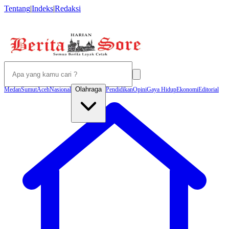
Tentang
|
Indeks
|
Redaksi
Olahraga
Medan
Sumut
Aceh
Nasional
Pendidikan
Opini
Gaya Hidup
Ekonomi
Editorial