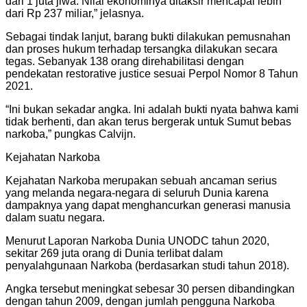
dari 1 juta jiwa. Nilai ekonominya ditaksir mencapai lebih
dari Rp 237 miliar,” jelasnya.
Sebagai tindak lanjut, barang bukti dilakukan pemusnahan
dan proses hukum terhadap tersangka dilakukan secara
tegas. Sebanyak 138 orang direhabilitasi dengan
pendekatan restorative justice sesuai Perpol Nomor 8 Tahun
2021.
“Ini bukan sekadar angka. Ini adalah bukti nyata bahwa kami
tidak berhenti, dan akan terus bergerak untuk Sumut bebas
narkoba,” pungkas Calvijn.
Kejahatan Narkoba
Kejahatan Narkoba merupakan sebuah ancaman serius
yang melanda negara-negara di seluruh Dunia karena
dampaknya yang dapat menghancurkan generasi manusia
dalam suatu negara.
Menurut Laporan Narkoba Dunia UNODC tahun 2020,
sekitar 269 juta orang di Dunia terlibat dalam
penyalahgunaan Narkoba (berdasarkan studi tahun 2018).
Angka tersebut meningkat sebesar 30 persen dibandingkan
dengan tahun 2009, dengan jumlah pengguna Narkoba