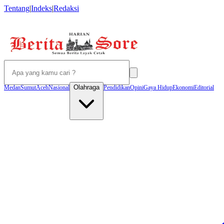
Tentang
|
Indeks
|
Redaksi
Olahraga
Medan
Sumut
Aceh
Nasional
Pendidikan
Opini
Gaya Hidup
Ekonomi
Editorial