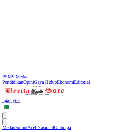
PSMS Medan
Pendidikan
Opini
Gaya Hidup
Ekonomi
Editorial
ngaji yuk
Medan
Sumut
Aceh
Nasional
Olahraga