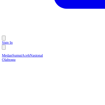
Sign In
Medan
Sumut
Aceh
Nasional
Olahraga