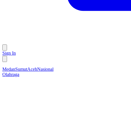
Sign In
Medan
Sumut
Aceh
Nasional
Olahraga