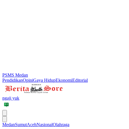
PSMS Medan
Pendidikan
Opini
Gaya Hidup
Ekonomi
Editorial
ngaji yuk
Medan
Sumut
Aceh
Nasional
Olahraga