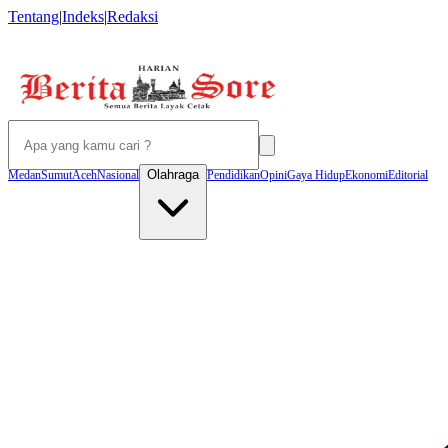
Tentang
|
Indeks
|
Redaksi
Olahraga
Medan
Sumut
Aceh
Nasional
Pendidikan
Opini
Gaya Hidup
Ekonomi
Editorial