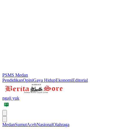
PSMS Medan
Pendidikan
Opini
Gaya Hidup
Ekonomi
Editorial
ngaji yuk
Medan
Sumut
Aceh
Nasional
Olahraga