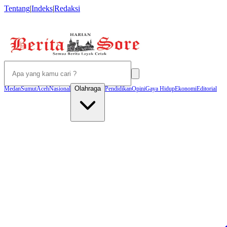
Tentang
|
Indeks
|
Redaksi
Olahraga
Medan
Sumut
Aceh
Nasional
Pendidikan
Opini
Gaya Hidup
Ekonomi
Editorial