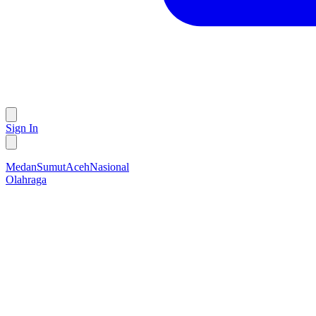
Sign In
Medan
Sumut
Aceh
Nasional
Olahraga