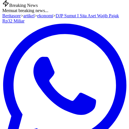
Breaking News
Memuat breaking news...
Beritasore
>
artikel
>
ekonomi
>
DJP Sumut I Sita Aset Wajib Pajak
Rp32 Miliar