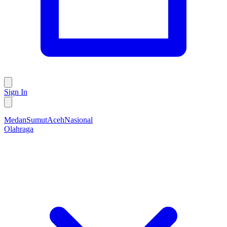
Sign In
Medan
Sumut
Aceh
Nasional
Olahraga