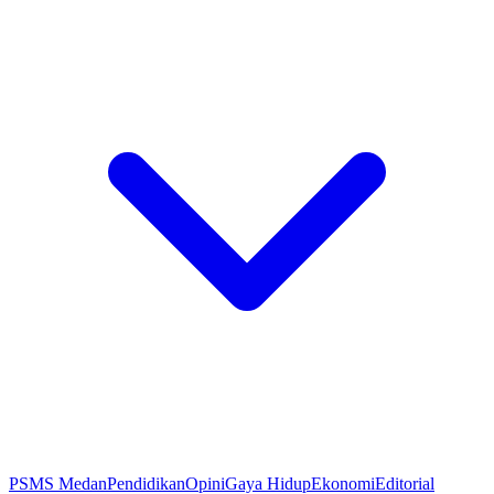
PSMS Medan
Pendidikan
Opini
Gaya Hidup
Ekonomi
Editorial