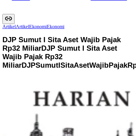
Artikel
A
r
t
i
k
e
l
Ekonomi
E
k
o
n
o
m
i
DJP Sumut I Sita Aset Wajib Pajak
Rp32 Miliar
DJP Sumut I Sita Aset
Wajib Pajak Rp32
Miliar
D
J
P
S
u
m
u
t
I
S
i
t
a
A
s
e
t
W
a
j
i
b
P
a
j
a
k
R