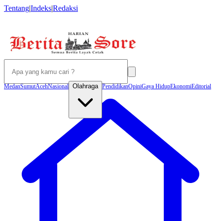
Tentang
|
Indeks
|
Redaksi
Olahraga
Medan
Sumut
Aceh
Nasional
Pendidikan
Opini
Gaya Hidup
Ekonomi
Editorial