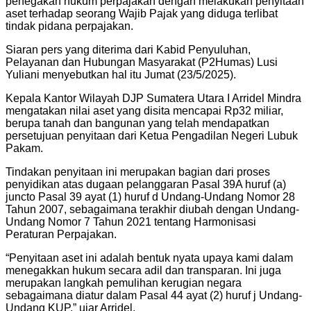
penegakan hukum perpajakan dengan melakukan penyitaan
aset terhadap seorang Wajib Pajak yang diduga terlibat
tindak pidana perpajakan.
Siaran pers yang diterima dari Kabid Penyuluhan,
Pelayanan dan Hubungan Masyarakat (P2Humas) Lusi
Yuliani menyebutkan hal itu Jumat (23/5/2025).
Kepala Kantor Wilayah DJP Sumatera Utara I Arridel Mindra
mengatakan nilai aset yang disita mencapai Rp32 miliar,
berupa tanah dan bangunan yang telah mendapatkan
persetujuan penyitaan dari Ketua Pengadilan Negeri Lubuk
Pakam.
Tindakan penyitaan ini merupakan bagian dari proses
penyidikan atas dugaan pelanggaran Pasal 39A huruf (a)
juncto Pasal 39 ayat (1) huruf d Undang-Undang Nomor 28
Tahun 2007, sebagaimana terakhir diubah dengan Undang-
Undang Nomor 7 Tahun 2021 tentang Harmonisasi
Peraturan Perpajakan.
“Penyitaan aset ini adalah bentuk nyata upaya kami dalam
menegakkan hukum secara adil dan transparan. Ini juga
merupakan langkah pemulihan kerugian negara
sebagaimana diatur dalam Pasal 44 ayat (2) huruf j Undang-
Undang KUP,” ujar Arridel.