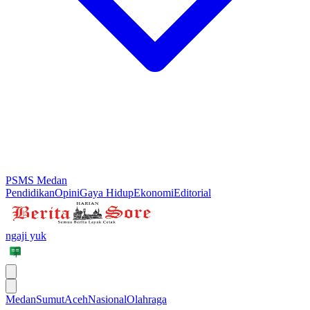
PSMS Medan
Pendidikan
Opini
Gaya Hidup
Ekonomi
Editorial
ngaji yuk
Medan
Sumut
Aceh
Nasional
Olahraga