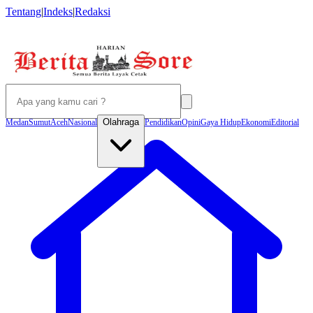
Tentang
|
Indeks
|
Redaksi
Olahraga
Medan
Sumut
Aceh
Nasional
Pendidikan
Opini
Gaya Hidup
Ekonomi
Editorial