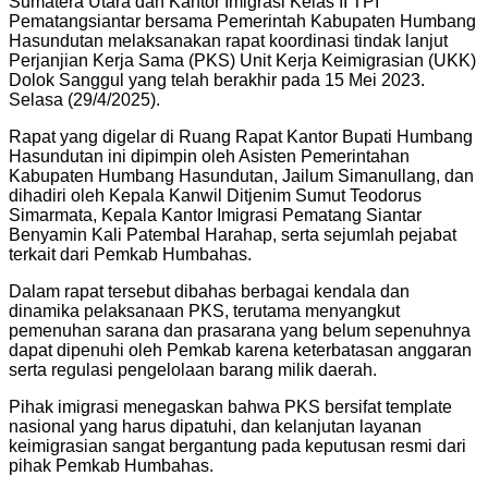
Sumatera Utara dan Kantor Imigrasi Kelas II TPI
Pematangsiantar bersama Pemerintah Kabupaten Humbang
Hasundutan melaksanakan rapat koordinasi tindak lanjut
Perjanjian Kerja Sama (PKS) Unit Kerja Keimigrasian (UKK)
Dolok Sanggul yang telah berakhir pada 15 Mei 2023.
Selasa (29/4/2025).
Rapat yang digelar di Ruang Rapat Kantor Bupati Humbang
Hasundutan ini dipimpin oleh Asisten Pemerintahan
Kabupaten Humbang Hasundutan, Jailum Simanullang, dan
dihadiri oleh Kepala Kanwil Ditjenim Sumut Teodorus
Simarmata, Kepala Kantor Imigrasi Pematang Siantar
Benyamin Kali Patembal Harahap, serta sejumlah pejabat
terkait dari Pemkab Humbahas.
Dalam rapat tersebut dibahas berbagai kendala dan
dinamika pelaksanaan PKS, terutama menyangkut
pemenuhan sarana dan prasarana yang belum sepenuhnya
dapat dipenuhi oleh Pemkab karena keterbatasan anggaran
serta regulasi pengelolaan barang milik daerah.
Pihak imigrasi menegaskan bahwa PKS bersifat template
nasional yang harus dipatuhi, dan kelanjutan layanan
keimigrasian sangat bergantung pada keputusan resmi dari
pihak Pemkab Humbahas.