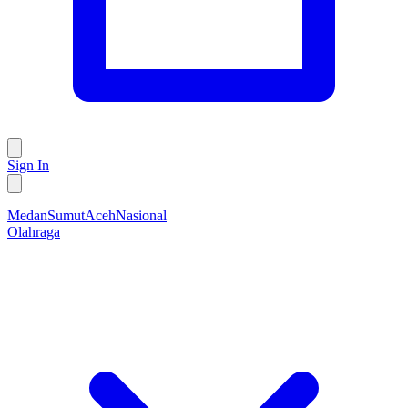
Sign In
Medan
Sumut
Aceh
Nasional
Olahraga