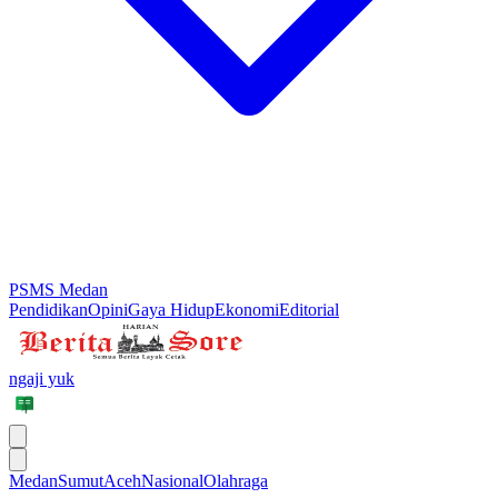
PSMS Medan
Pendidikan
Opini
Gaya Hidup
Ekonomi
Editorial
ngaji yuk
Medan
Sumut
Aceh
Nasional
Olahraga