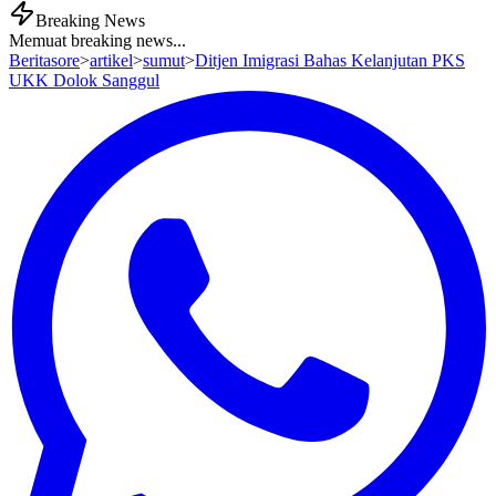
Breaking News
Memuat breaking news...
Beritasore
>
artikel
>
sumut
>
Ditjen Imigrasi Bahas Kelanjutan PKS
UKK Dolok Sanggul