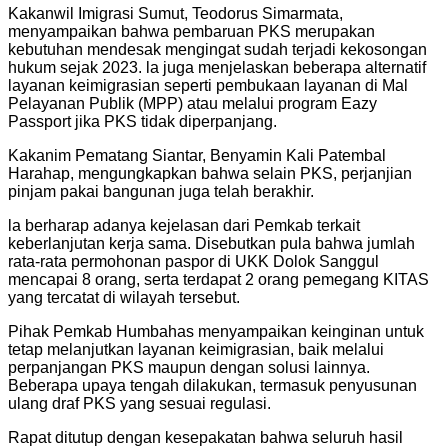
Kakanwil Imigrasi Sumut, Teodorus Simarmata,
menyampaikan bahwa pembaruan PKS merupakan
kebutuhan mendesak mengingat sudah terjadi kekosongan
hukum sejak 2023. la juga menjelaskan beberapa alternatif
layanan keimigrasian seperti pembukaan layanan di Mal
Pelayanan Publik (MPP) atau melalui program Eazy
Passport jika PKS tidak diperpanjang.
Kakanim Pematang Siantar, Benyamin Kali Patembal
Harahap, mengungkapkan bahwa selain PKS, perjanjian
pinjam pakai bangunan juga telah berakhir.
la berharap adanya kejelasan dari Pemkab terkait
keberlanjutan kerja sama. Disebutkan pula bahwa jumlah
rata-rata permohonan paspor di UKK Dolok Sanggul
mencapai 8 orang, serta terdapat 2 orang pemegang KITAS
yang tercatat di wilayah tersebut.
Pihak Pemkab Humbahas menyampaikan keinginan untuk
tetap melanjutkan layanan keimigrasian, baik melalui
perpanjangan PKS maupun dengan solusi lainnya.
Beberapa upaya tengah dilakukan, termasuk penyusunan
ulang draf PKS yang sesuai regulasi.
Rapat ditutup dengan kesepakatan bahwa seluruh hasil