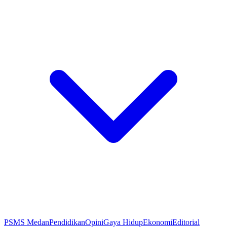
PSMS Medan
Pendidikan
Opini
Gaya Hidup
Ekonomi
Editorial