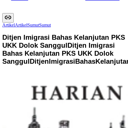
Artikel
A
r
t
i
k
e
l
Sumut
S
u
m
u
t
Ditjen Imigrasi Bahas Kelanjutan PKS
UKK Dolok Sanggul
Ditjen Imigrasi
Bahas Kelanjutan PKS UKK Dolok
Sanggul
D
i
t
j
e
n
I
m
i
g
r
a
s
i
B
a
h
a
s
K
e
l
a
n
j
u
t
a